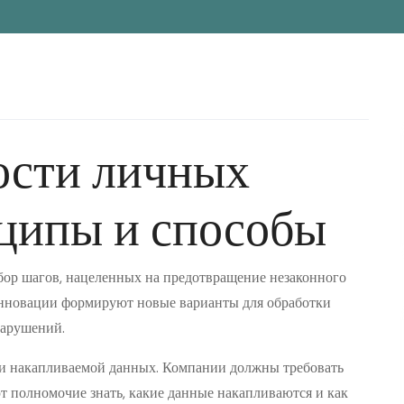
ости личных
нципы и способы
абор шагов, нацеленных на предотвращение незаконного
нновации формируют новые варианты для обработки
нарушений.
и накапливаемой данных. Компании должны требовать
т полномочие знать, какие данные накапливаются и как