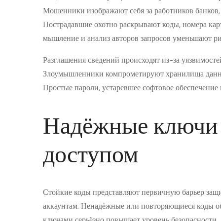
Мошенники изображают себя за работников банков
Пострадавшие охотно раскрывают коды, номера ка
мышление и анализ авторов запросов уменьшают р
Разглашения сведений происходят из-за уязвимост
Злоумышленники компрометируют хранилища данны
Простые пароли, устаревшее софтовое обеспечение
Надёжные ключи 
доступом
Стойкие коды представляют первичную барьер защ
аккаунтам. Ненадёжные или повторяющиеся коды о
ключами серьёзно повышает уровень безопасности.