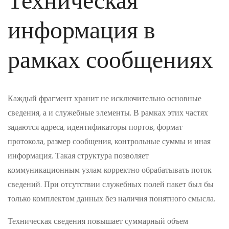
Техническая
информация в
рамках сообщениях
Каждый фрагмент хранит не исключительно основные
сведения, а и служебные элементы. В рамках этих частях
задаются адреса, идентификаторы портов, формат
протокола, размер сообщения, контрольные суммы и иная
информация. Такая структура позволяет
коммуникационным узлам корректно обрабатывать поток
сведений. При отсутствии служебных полей пакет был бы
только комплектом данных без наличия понятного смысла.
Техническая сведения повышает суммарный объем