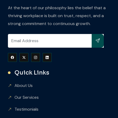
At the heart of our philosophy lies the belief that a
thriving workplace is built on trust, respect, and a
strong commitment to continuous growth.
Quick Links
About Us
Our Services
Testimonials