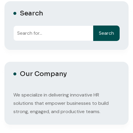
Search
Search
Search
Our Company
We specialize in delivering innovative HR
solutions that empower businesses to build
strong, engaged, and productive teams.