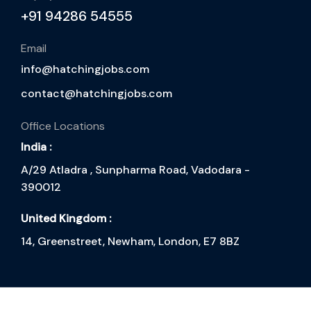
+91 94286 54555
Email
info@hatchingjobs.com
contact@hatchingjobs.com
Office Locations
India :
A/29 Atladra , Sunpharma Road, Vadodara -
390012
United Kingdom :
14, Greenstreet, Newham, London, E7 8BZ