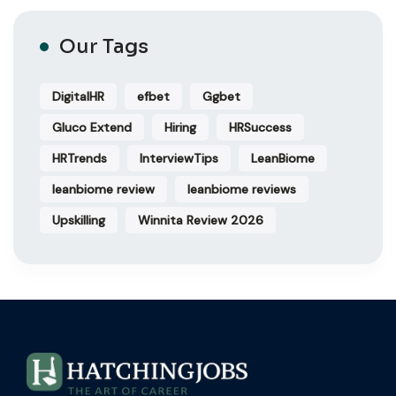
Our Tags
DigitalHR
efbet
Ggbet
Gluco Extend
Hiring
HRSuccess
HRTrends
InterviewTips
LeanBiome
leanbiome review
leanbiome reviews
Upskilling
Winnita Review 2026