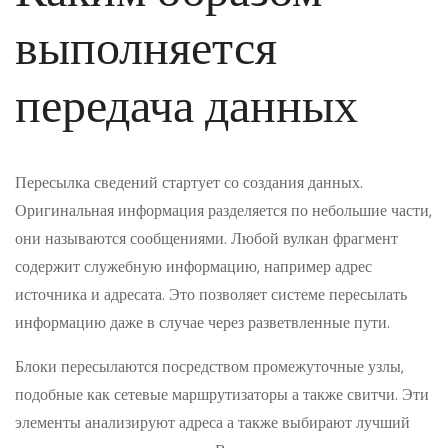
выполняется
передача данных
Пересылка сведений стартует со создания данных.
Оригинальная информация разделяется по небольшие части,
они называются сообщениями. Любой вулкан фрагмент
содержит служебную информацию, например адрес
источника и адресата. Это позволяет системе пересылать
информацию даже в случае через разветвленные пути.
Блоки пересылаются посредством промежуточные узлы,
подобные как сетевые маршрутизаторы а также свитчи. Эти
элементы анализируют адреса а также выбирают лучший