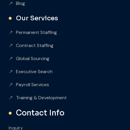
Blog
Our Services
Permanent Staffing
Contract Staffing
Global Sourcing
Executive Search
Payroll Services
Training & Development
Contact Info
Inquiry