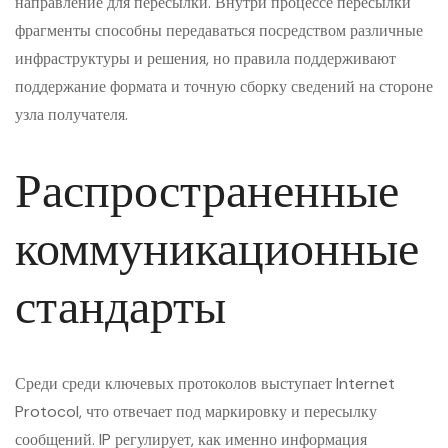
направление для пересылки. Внутри процессе пересылки
фрагменты способны передаваться посредством различные
инфраструктуры и решения, но правила поддерживают
поддержание формата и точную сборку сведений на стороне
узла получателя.
Распространенные
коммуникационные
стандарты
Среди среди ключевых протоколов выступает Internet
Protocol, что отвечает под маркировку и пересылку
сообщений. IP регулирует, как именно информация