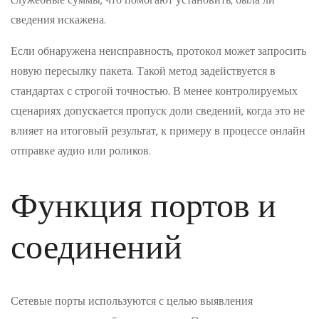
сведения искажена.
Если обнаружена неисправность, протокол может запросить
новую пересылку пакета. Такой метод задействуется в
стандартах с строгой точностью. В менее контролируемых
сценариях допускается пропуск доли сведений, когда это не
влияет на итоговый результат, к примеру в процессе онлайн
отправке аудио или роликов.
Функция портов и
соединений
Сетевые порты используются с целью выявления