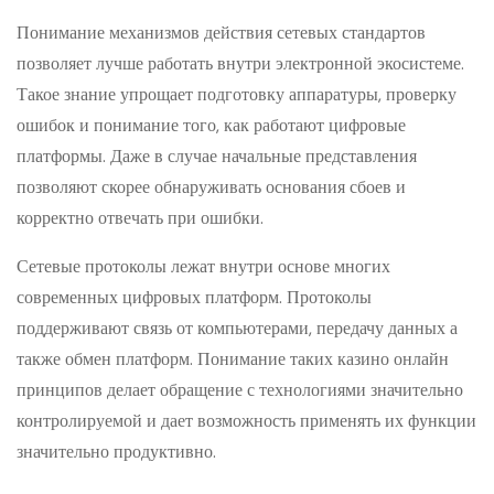
Понимание механизмов действия сетевых стандартов
позволяет лучше работать внутри электронной экосистеме.
Такое знание упрощает подготовку аппаратуры, проверку
ошибок и понимание того, как работают цифровые
платформы. Даже в случае начальные представления
позволяют скорее обнаруживать основания сбоев и
корректно отвечать при ошибки.
Сетевые протоколы лежат внутри основе многих
современных цифровых платформ. Протоколы
поддерживают связь от компьютерами, передачу данных а
также обмен платформ. Понимание таких казино онлайн
принципов делает обращение с технологиями значительно
контролируемой и дает возможность применять их функции
значительно продуктивно.