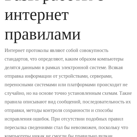
интернет
правилами
Интернет протоколы являют собой совокупность
стандартов, что определяют, каким образом компьютеры
делятся данными в рамках электронной системе. Всякая
отправка информации от устройствами, серверами,
переносными системами или платформами происходит не
случайно, но на основе точно установленным схемам. Такие
правила описывают вид сообщений, последовательность их
отправки, методы контроля сохранности и способы
исправления ошибок. При отсутствии подобных правил
пересылка сведениями стал бы невозможен, поскольку что
компьютеры никак не смогли бы правильно вулкан