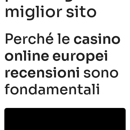
miglior sito
Perché le
casino
online europei
recensioni
sono
fondamentali