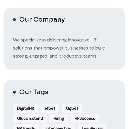
Our Company
We specialize in delivering innovative HR
solutions that empower businesses to build
strong, engaged, and productive teams.
Our Tags
DigitalHR
efbet
Ggbet
Gluco Extend
Hiring
HRSuccess
HRTrends
InterviewTips
LeanBiome