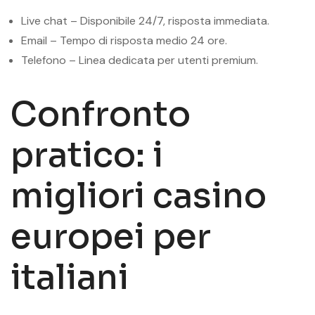
Live chat – Disponibile 24/7, risposta immediata.
Email – Tempo di risposta medio 24 ore.
Telefono – Linea dedicata per utenti premium.
Confronto
pratico: i
migliori casino
europei per
italiani