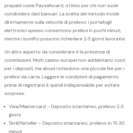
prepaid come Paysafecard, ottimo per chi non vuole
condividere dati bancari. La scelta del metodo incide
direttamente sulla velocità di prelievo: i portafogli
elettronici spesso consentono prelievi in pochi minuti,
mentre i bonifici possono richiedere 2‑5 giorni lavorativi.
Un altro aspetto da considerare è la presenza di
commissioni. Molti casino europei non addebitano costi
per i depositi, ma alcuni richiedono una piccola fee per i
prelievi via carta. Leggere le condizioni di pagamento
prima di registrarsi è quindi indispensabile per evitare
sorprese.
Visa/Mastercard – Deposito istantaneo, prelievo 2‑3
giorni
Skrill/Neteller – Deposito istantaneo, prelievo in 15‑30
minuti