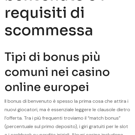
requisiti di
scommessa
Tipi di bonus più
comuni nei casino
online europei
Il bonus di benvenuto è spesso la prima cosa che attira i
nuovi giocatori, ma è essenziale leggere le clausole dietro
l’offerta. Tra i più frequenti troviamo il “match bonus”
(percentuale sul primo deposito), i giri gratuiti per le slot
e i cashback su perdite iniziali. Alcuni casino includono