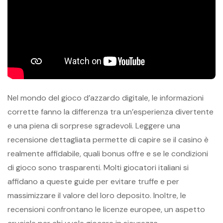
Nel mondo del gioco d’azzardo digitale, le informazioni
corrette fanno la differenza tra un’esperienza divertente
e una piena di sorprese sgradevoli. Leggere una
recensione dettagliata permette di capire se il casino è
realmente affidabile, quali bonus offre e se le condizioni
di gioco sono trasparenti. Molti giocatori italiani si
affidano a queste guide per evitare truffe e per
massimizzare il valore del loro deposito. Inoltre, le
recensioni confrontano le licenze europee, un aspetto