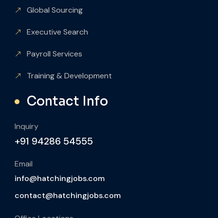
Global Sourcing
Executive Search
Payroll Services
Training & Development
Contact Info
Inquiry
+91 94286 54555
Email
info@hatchingjobs.com
contact@hatchingjobs.com