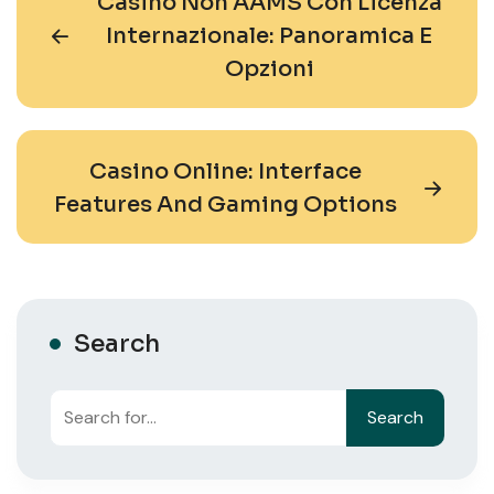
Casino Non AAMS Con Licenza
Internazionale: Panoramica E
Opzioni
Casino Online: Interface
Features And Gaming Options
Search
Search
Search