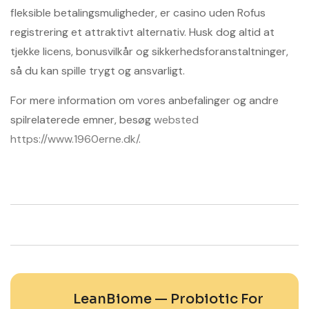
fleksible betalingsmuligheder, er casino uden Rofus
registrering et attraktivt alternativ. Husk dog altid at
tjekke licens, bonusvilkår og sikkerhedsforanstaltninger,
så du kan spille trygt og ansvarligt.
For mere information om vores anbefalinger og andre
spilrelaterede emner, besøg
websted
https://www.1960erne.dk/
.
LeanBiome — Probiotic For