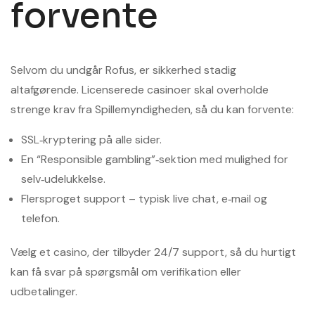
forvente
Selvom du undgår Rofus, er sikkerhed stadig
altafgørende. Licenserede casinoer skal overholde
strenge krav fra Spillemyndigheden, så du kan forvente:
SSL‑kryptering på alle sider.
En “Responsible gambling”‑sektion med mulighed for
selv‑udelukkelse.
Flersproget support – typisk live chat, e‑mail og
telefon.
Vælg et casino, der tilbyder 24/7 support, så du hurtigt
kan få svar på spørgsmål om verifikation eller
udbetalinger.