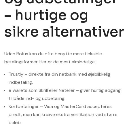
– hurtige og
sikre alternativer
Uden Rofus kan du ofte benytte mere fleksible
betalingsformer. Her er de mest almindelige:
Trustly – direkte fra din netbank med øjeblikkelig
indbetaling.
e‑wallets som Skrill eller Neteller – giver hurtig adgang
til både ind- og udbetaling.
Kortbetalinger – Visa og MasterCard accepteres
bredt, men kan kræve ekstra verifikation ved større
beløb.