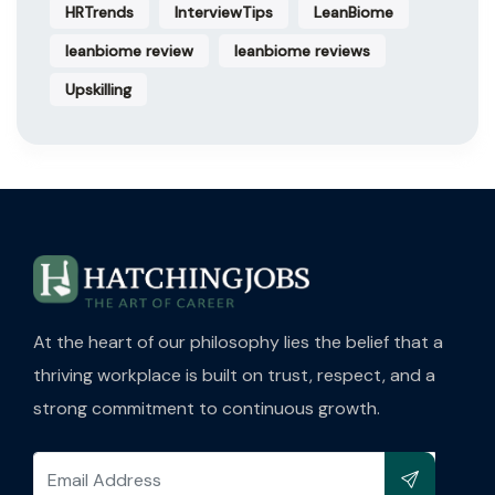
HRTrends
InterviewTips
LeanBiome
leanbiome review
leanbiome reviews
Upskilling
At the heart of our philosophy lies the belief that a
thriving workplace is built on trust, respect, and a
strong commitment to continuous growth.