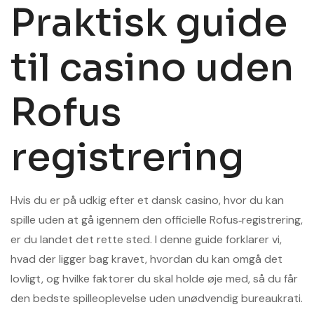
Praktisk guide
til casino uden
Rofus
registrering
Hvis du er på udkig efter et dansk casino, hvor du kan
spille uden at gå igennem den officielle Rofus‑registrering,
er du landet det rette sted. I denne guide forklarer vi,
hvad der ligger bag kravet, hvordan du kan omgå det
lovligt, og hvilke faktorer du skal holde øje med, så du får
den bedste spilleoplevelse uden unødvendig bureaukrati.