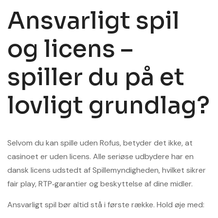
Ansvarligt spil
og licens –
spiller du på et
lovligt grundlag?
Selvom du kan spille uden Rofus, betyder det ikke, at
casinoet er uden licens. Alle seriøse udbydere har en
dansk licens udstedt af Spillemyndigheden, hvilket sikrer
fair play, RTP‑garantier og beskyttelse af dine midler.
Ansvarligt spil bør altid stå i første række. Hold øje med: