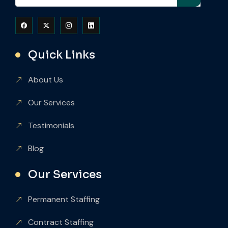
Quick Links
About Us
Our Services
Testimonials
Blog
Our Services
Permanent Staffing
Contract Staffing