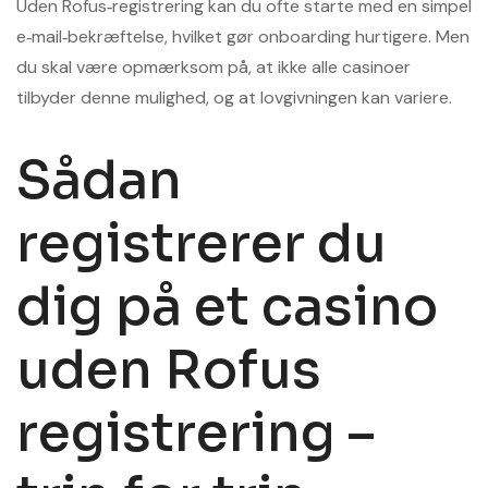
Uden Rofus‑registrering kan du ofte starte med en simpel
e‑mail‑bekræftelse, hvilket gør onboarding hurtigere. Men
du skal være opmærksom på, at ikke alle casinoer
tilbyder denne mulighed, og at lovgivningen kan variere.
Sådan
registrerer du
dig på et casino
uden Rofus
registrering –