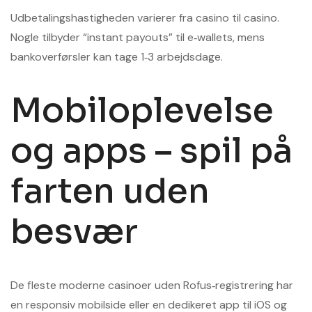
Udbetalingshastigheden varierer fra casino til casino.
Nogle tilbyder “instant payouts” til e‑wallets, mens
bankoverførsler kan tage 1‑3 arbejdsdage.
Mobiloplevelse
og apps – spil på
farten uden
besvær
De fleste moderne casinoer uden Rofus‑registrering har
en responsiv mobilside eller en dedikeret app til iOS og