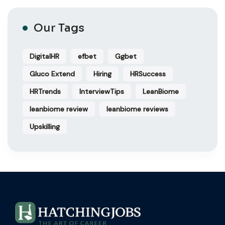
Our Tags
DigitalHR
efbet
Ggbet
Gluco Extend
Hiring
HRSuccess
HRTrends
InterviewTips
LeanBiome
leanbiome review
leanbiome reviews
Upskilling