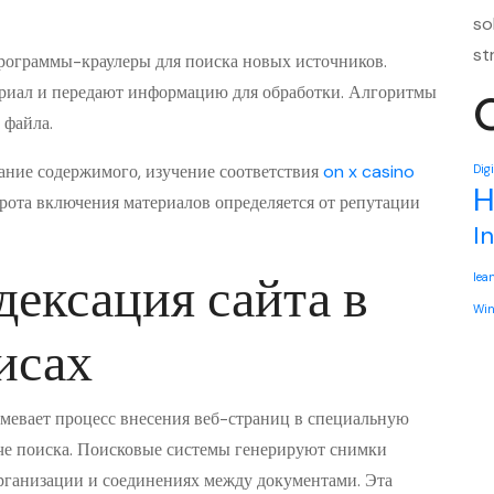
so
st
ограммы-краулеры для поиска новых источников.
ериал и передают информацию для обработки. Алгоритмы
 файла.
ание содержимого, изучение соответствия
on x casino
Dig
H
рота включения материалов определяется от репутации
I
дексация сайта в
lea
Win
исах
мевает процесс внесения веб-страниц в специальную
че поиска. Поисковые системы генерируют снимки
организации и соединениях между документами. Эта