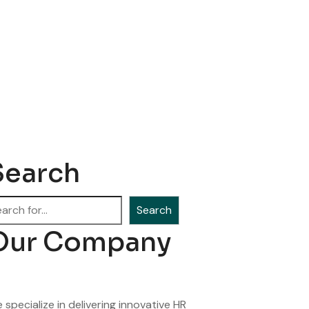
Search
arch
Search
Our Company
 specialize in delivering innovative HR