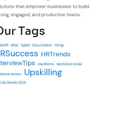
lutions that empower businesses to build
rong, engaged, and productive teams.
Our Tags
italHR
efbet
Ggbet
Gluco Extend
Hiring
RSuccess
HRTrends
nterviewTips
LeanBiome
leanbiome review
Upskilling
nbiome reviews
nita Review 2026