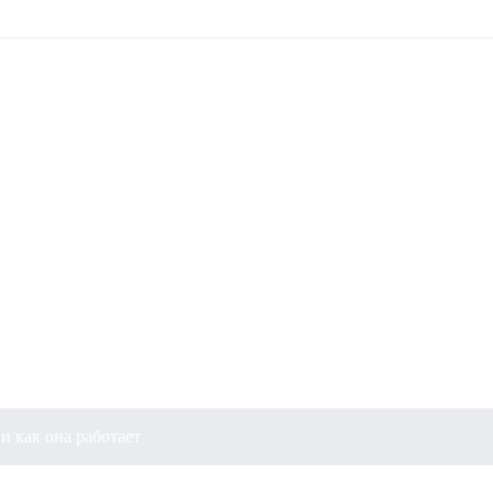
дексация сайтов и 
и как она работает