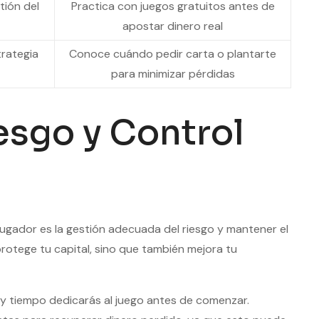
tión del
Practica con juegos gratuitos antes de
apostar dinero real
trategia
Conoce cuándo pedir carta o plantarte
para minimizar pérdidas
esgo y Control
jugador es la gestión adecuada del riesgo y mantener el
protege tu capital, sino que también mejora tu
y tiempo dedicarás al juego antes de comenzar.