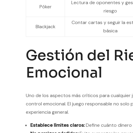
Lectura de oponentes y ges
Póker
riesgo
Contar cartas y seguir la es
Blackjack
básica
Gestión del Ri
Emocional
Uno de los aspectos más críticos para cualquier 
control emocional. El juego responsable no solo 
experiencia general.
Establece límites claros:
Define cuánto dinero 