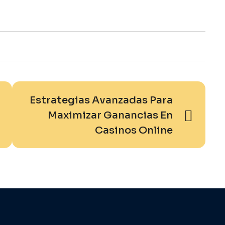
Estrategias Avanzadas Para
Maximizar Ganancias En
Casinos Online