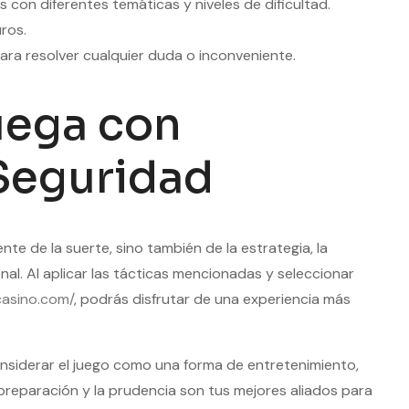
 con diferentes temáticas y niveles de dificultad.
ros.
ara resolver cualquier duda o inconveniente.
uega con
 Seguridad
te de la suerte, sino también de la estrategia, la
al. Al aplicar las tácticas mencionadas y seleccionar
casino.com/
, podrás disfrutar de una experiencia más
nsiderar el juego como una forma de entretenimiento,
preparación y la prudencia son tus mejores aliados para