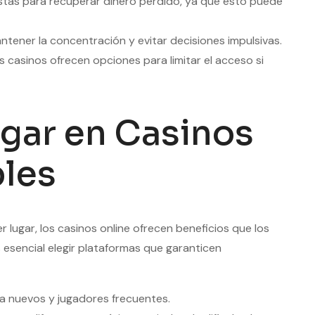
stas para recuperar dinero perdido, ya que esto puede
ener la concentración y evitar decisiones impulsivas.
casinos ofrecen opciones para limitar el acceso si
gar en Casinos
bles
lugar, los casinos online ofrecen beneficios que los
s esencial elegir plataformas que garanticen
 nuevos y jugadores frecuentes.