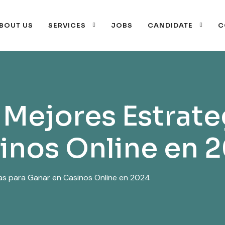
BOUT US
SERVICES
JOBS
CANDIDATE
C
 Mejores Estrate
inos Online en 
as para Ganar en Casinos Online en 2024