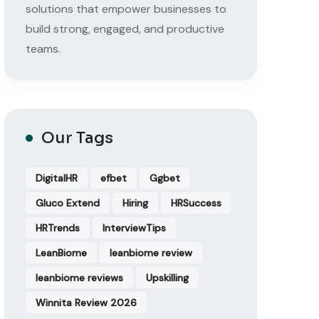
solutions that empower businesses to
build strong, engaged, and productive
teams.
Our Tags
DigitalHR
efbet
Ggbet
Gluco Extend
Hiring
HRSuccess
HRTrends
InterviewTips
LeanBiome
leanbiome review
leanbiome reviews
Upskilling
Winnita Review 2026