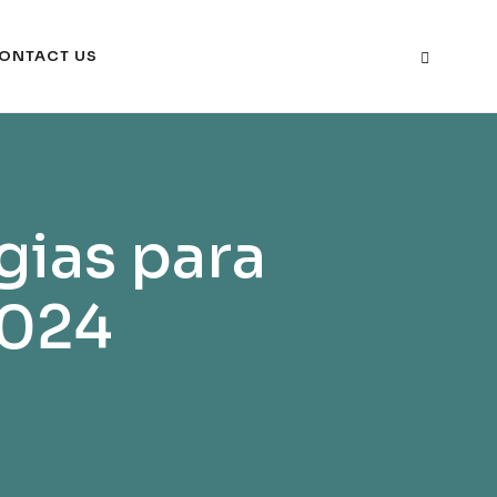
ONTACT US
gias para
2024