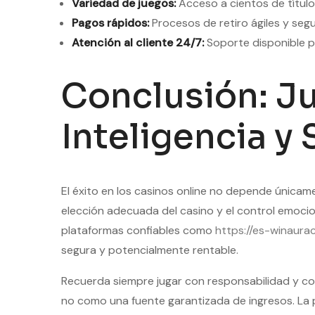
Variedad de juegos:
Acceso a cientos de títulos
Pagos rápidos:
Procesos de retiro ágiles y segu
Atención al cliente 24/7:
Soporte disponible p
Conclusión: J
Inteligencia y
El éxito en los casinos online no depende únicamen
elección adecuada del casino y el control emocion
plataformas confiables como
https://es-winaura
segura y potencialmente rentable.
Recuerda siempre jugar con responsabilidad y co
no como una fuente garantizada de ingresos. La 