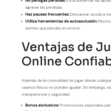
No persigas pérdidas:
Evita aumentar las apue
agravar las pérdidas.
Haz pausas frecuentes:
Descansar ayuda a mant
Utiliza herramientas de autoexclusión:
Muchos 
sientes que pierdes el control.
Ventajas de Ju
Online Confia
Además de la comodidad de jugar desde cualquier 
casinos físicos no pueden igualar. Sin embargo, e
transparencia y seguridad.
Bonos exclusivos:
Promociones especiales para