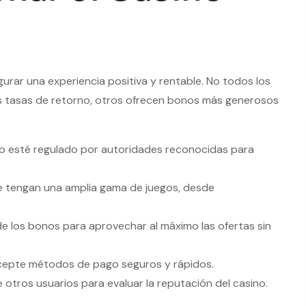
gurar una experiencia positiva y rentable. No todos los
res tasas de retorno, otros ofrecen bonos más generosos
ino esté regulado por autoridades reconocidas para
 tengan una amplia gama de juegos, desde
de los bonos para aprovechar al máximo las ofertas sin
cepte métodos de pago seguros y rápidos.
otros usuarios para evaluar la reputación del casino.