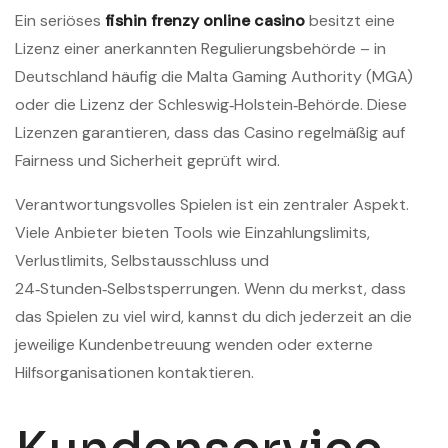
Ein seriöses
fishin frenzy online casino
besitzt eine
Lizenz einer anerkannten Regulierungsbehörde – in
Deutschland häufig die Malta Gaming Authority (MGA)
oder die Lizenz der Schleswig‑Holstein‑Behörde. Diese
Lizenzen garantieren, dass das Casino regelmäßig auf
Fairness und Sicherheit geprüft wird.
Verantwortungsvolles Spielen ist ein zentraler Aspekt.
Viele Anbieter bieten Tools wie Einzahlungslimits,
Verlustlimits, Selbstausschluss und
24‑Stunden‑Selbstsperrungen. Wenn du merkst, dass
das Spielen zu viel wird, kannst du dich jederzeit an die
jeweilige Kundenbetreuung wenden oder externe
Hilfsorganisationen kontaktieren.