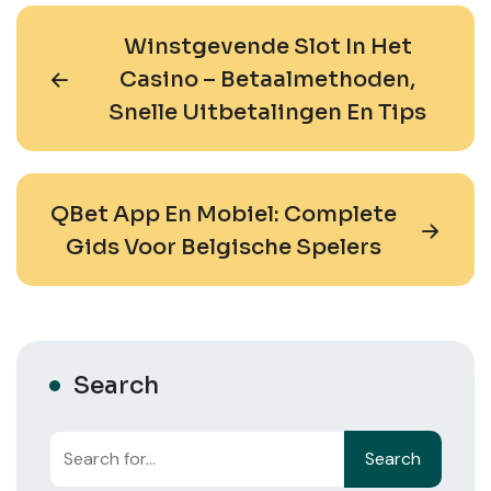
Winstgevende Slot In Het
Casino – Betaalmethoden,
Snelle Uitbetalingen En Tips
QBet App En Mobiel: Complete
Gids Voor Belgische Spelers
Search
Search
Search