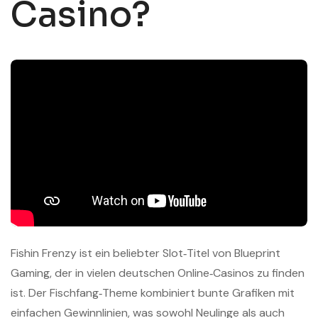
Casino?
Fishin Frenzy ist ein beliebter Slot‑Titel von Blueprint
Gaming, der in vielen deutschen Online‑Casinos zu finden
ist. Der Fischfang‑Theme kombiniert bunte Grafiken mit
einfachen Gewinnlinien, was sowohl Neulinge als auch