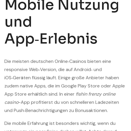
Mobile Nutzung
und
App‑Erlebnis
Die meisten deutschen Online‑Casinos bieten eine
responsive Web‑Version, die auf Android‑ und
iOS‑Geräten flüssig läuft. Einige große Anbieter haben
zudem native Apps, die im Google Play Store oder Apple
App Store erhältlich sind. In einer
fishin frenzy online
casino
-App profitierst du von schnelleren Ladezeiten
und Push‑Benachrichtigungen zu Bonusaktionen.
Die mobile Erfahrung ist besonders wichtig, wenn du