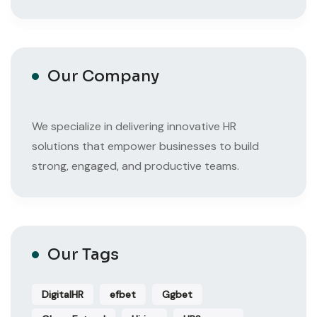
Our Company
We specialize in delivering innovative HR
solutions that empower businesses to build
strong, engaged, and productive teams.
Our Tags
DigitalHR
efbet
Ggbet