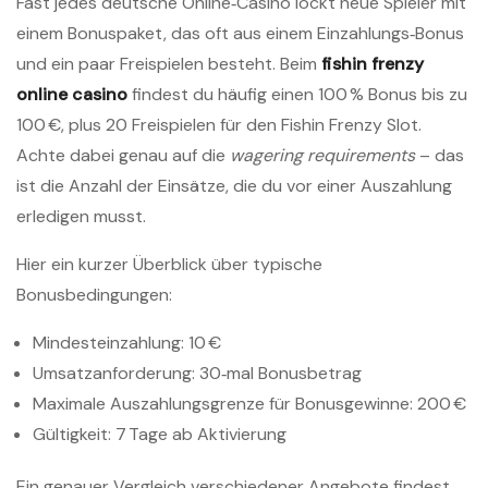
Fast jedes deutsche Online‑Casino lockt neue Spieler mit
einem Bonuspaket, das oft aus einem Einzahlungs‑Bonus
und ein paar Freispielen besteht. Beim
fishin frenzy
online casino
findest du häufig einen 100 % Bonus bis zu
100 €, plus 20 Freispielen für den Fishin Frenzy Slot.
Achte dabei genau auf die
wagering requirements
– das
ist die Anzahl der Einsätze, die du vor einer Auszahlung
erledigen musst.
Hier ein kurzer Überblick über typische
Bonusbedingungen:
Mindesteinzahlung: 10 €
Umsatzanforderung: 30‑mal Bonusbetrag
Maximale Auszahlungsgrenze für Bonusgewinne: 200 €
Gültigkeit: 7 Tage ab Aktivierung
Ein genauer Vergleich verschiedener Angebote findest