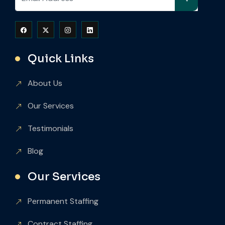
Quick Links
About Us
Our Services
Testimonials
Blog
Our Services
Permanent Staffing
Contract Staffing