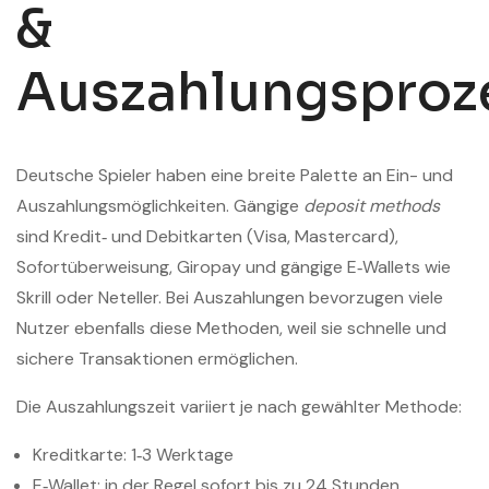
&
Auszahlungsproz
Deutsche Spieler haben eine breite Palette an Ein- und
Auszahlungsmöglichkeiten. Gängige
deposit methods
sind Kredit‑ und Debitkarten (Visa, Mastercard),
Sofortüberweisung, Giropay und gängige E‑Wallets wie
Skrill oder Neteller. Bei Auszahlungen bevorzugen viele
Nutzer ebenfalls diese Methoden, weil sie schnelle und
sichere Transaktionen ermöglichen.
Die Auszahlungszeit variiert je nach gewählter Methode:
Kreditkarte: 1‑3 Werktage
E‑Wallet: in der Regel sofort bis zu 24 Stunden