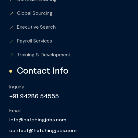
Global Sourcing
Executive Search
Payroll Services
Training & Development
Contact Info
Inquiry
+91 94286 54555
Email
info@hatchingjobs.com
contact@hatchingjobs.com