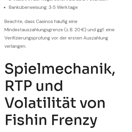
Banküberweisung: 3‑5 Werktage
Beachte, dass Casinos häufig eine
Mindestauszahlungsgrenze (z. B. 20 €) und ggf. eine
Verifizierungsprüfung vor der ersten Auszahlung
verlangen.
Spielmechanik,
RTP und
Volatilität von
Fishin Frenzy