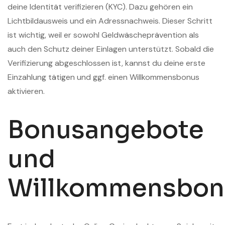
deine Identität verifizieren (KYC). Dazu gehören ein
Lichtbildausweis und ein Adressnachweis. Dieser Schritt
ist wichtig, weil er sowohl Geldwäscheprävention als
auch den Schutz deiner Einlagen unterstützt. Sobald die
Verifizierung abgeschlossen ist, kannst du deine erste
Einzahlung tätigen und ggf. einen Willkommensbonus
aktivieren.
Bonusangebote
und
Willkommensbon