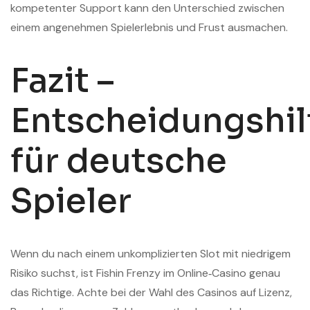
kompetenter Support kann den Unterschied zwischen
einem angenehmen Spielerlebnis und Frust ausmachen.
Fazit –
Entscheidungshil
für deutsche
Spieler
Wenn du nach einem unkomplizierten Slot mit niedrigem
Risiko suchst, ist Fishin Frenzy im Online‑Casino genau
das Richtige. Achte bei der Wahl des Casinos auf Lizenz,