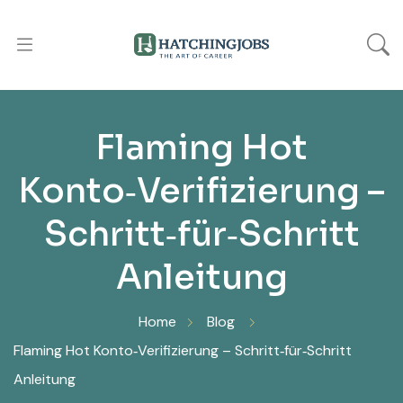
Flaming Hot
Konto‑Verifizierung –
Schritt‑für‑Schritt
Anleitung
Home
Blog
Flaming Hot Konto‑Verifizierung – Schritt‑für‑Schritt
Anleitung