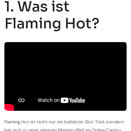
1. Was ist
Flaming Hot?
Flaming Hot ist nicht nur ein beliebter Slot‑Titel, sondern
hat sich zu einer eigenen Marken‑Welt im Online‑Casino