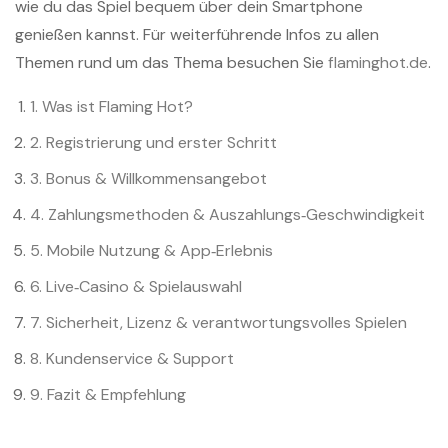
wie du das Spiel bequem über dein Smartphone
genießen kannst. Für weiterführende Infos zu allen
Themen rund um das Thema besuchen Sie
flaminghot.de
.
1. Was ist Flaming Hot?
2. Registrierung und erster Schritt
3. Bonus & Willkommensangebot
4. Zahlungsmethoden & Auszahlungs‑Geschwindigkeit
5. Mobile Nutzung & App‑Erlebnis
6. Live‑Casino & Spielauswahl
7. Sicherheit, Lizenz & verantwortungsvolles Spielen
8. Kundenservice & Support
9. Fazit & Empfehlung