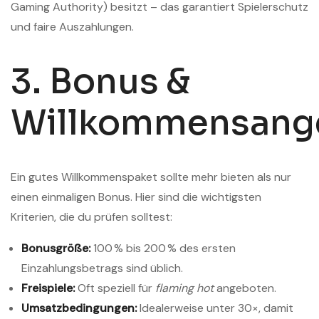
Gaming Authority) besitzt – das garantiert Spielerschutz
und faire Auszahlungen.
3. Bonus &
Willkommensang
Ein gutes Willkommenspaket sollte mehr bieten als nur
einen einmaligen Bonus. Hier sind die wichtigsten
Kriterien, die du prüfen solltest:
Bonusgröße:
100 % bis 200 % des ersten
Einzahlungsbetrags sind üblich.
Freispiele:
Oft speziell für
flaming hot
angeboten.
Umsatzbedingungen:
Idealerweise unter 30×, damit