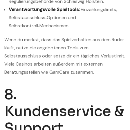
Regulierungsbehörde von Schleswig‑Holstein.
Verantwortungsvolle Spieltools:
Einzahlungslimits,
Selbstausschluss‑Optionen und
Selbstkontroll‑Mechanismen.
Wenn du merkst, dass das Spielverhalten aus dem Ruder
läuft, nutze die angebotenen Tools zum
Selbstausschluss oder setze dir ein tägliches Verlustlimit.
Viele Casinos arbeiten außerdem mit externen
Beratungsstellen wie GamCare zusammen.
8.
Kundenservice &
Support