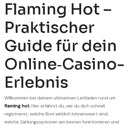
Flaming Hot –
Praktischer
Guide für dein
Online‑Casino-
Erlebnis
Willkommen bei deinem ultimativen Leitfaden rund um
flaming hot
. Hier erfährst du, wie du dich schnell
registrierst, welche Boni wirklich lohnenswert sind,
welche Zahlungsoptionen am besten funktionieren und