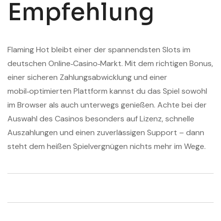
Empfehlung
Flaming Hot bleibt einer der spannendsten Slots im
deutschen Online‑Casino‑Markt. Mit dem richtigen Bonus,
einer sicheren Zahlungsabwicklung und einer
mobil‑optimierten Plattform kannst du das Spiel sowohl
im Browser als auch unterwegs genießen. Achte bei der
Auswahl des Casinos besonders auf Lizenz, schnelle
Auszahlungen und einen zuverlässigen Support – dann
steht dem heißen Spielvergnügen nichts mehr im Wege.