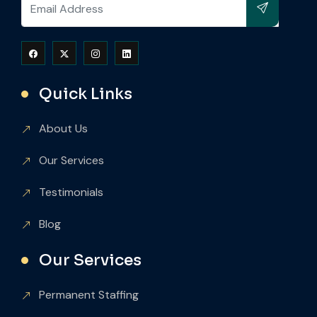
Quick Links
About Us
Our Services
Testimonials
Blog
Our Services
Permanent Staffing