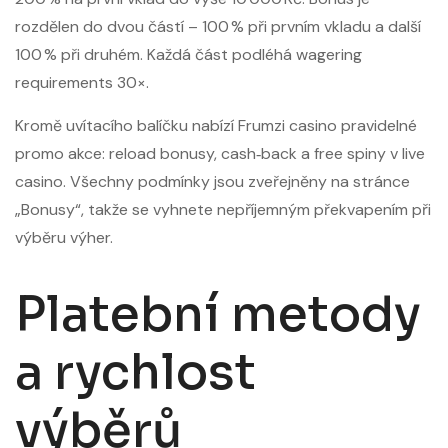
rozdělen do dvou částí – 100 % při prvním vkladu a další
100 % při druhém. Každá část podléhá wagering
requirements 30×.
Kromě uvítacího balíčku nabízí Frumzi casino pravidelné
promo akce: reload bonusy, cash‑back a free spiny v live
casino. Všechny podmínky jsou zveřejněny na stránce
„Bonusy“, takže se vyhnete nepříjemným překvapením při
výběru výher.
Platební metody
a rychlost
výběrů