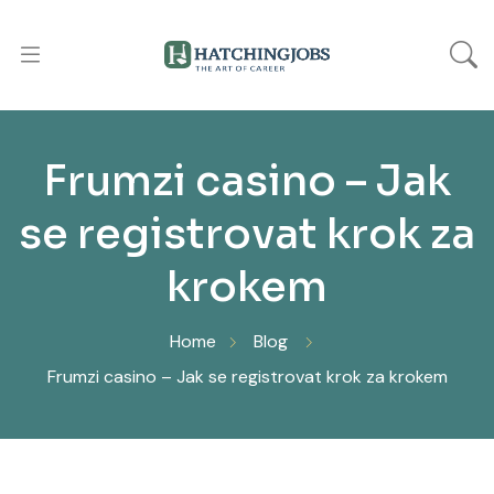
Frumzi casino – Jak
se registrovat krok za
krokem
Home
Blog
Frumzi casino – Jak se registrovat krok za krokem