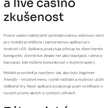
a live casino
zkušenost
Frumzi casino nabízí plně optimalizovanou webovou verzi
pro mobilní prohlížeče i samostatnou aplikaci pro
Android i iOS. Aplikace poskytuje přístup ke všem herním
kategoriím, včetně live dealer her jako blackjack, ruleta a
baccarat, kde můžete komunikovat s živými krupiéry.
Mobilní prostředí je navrženo tak, aby bylo
beginner
friendly
– intuitivní menu, rychlé načítání a možnost uložit
oblíbené hry. Navíc aplikace podporuje push notifikace o
nových promo akcích a rychlých výhrách.