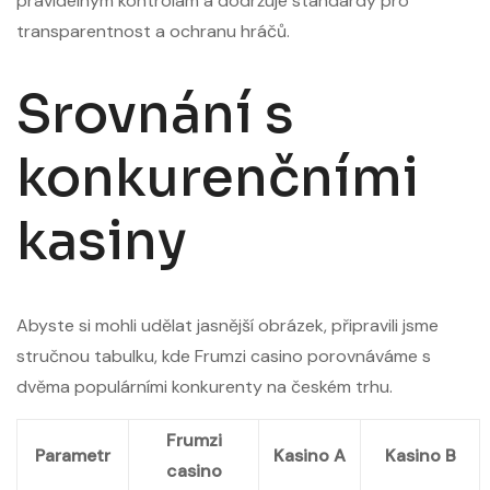
pravidelným kontrolám a dodržuje standardy pro
transparentnost a ochranu hráčů.
Srovnání s
konkurenčními
kasiny
Abyste si mohli udělat jasnější obrázek, připravili jsme
stručnou tabulku, kde Frumzi casino porovnáváme s
dvěma populárními konkurenty na českém trhu.
Frumzi
Parametr
Kasino A
Kasino B
casino