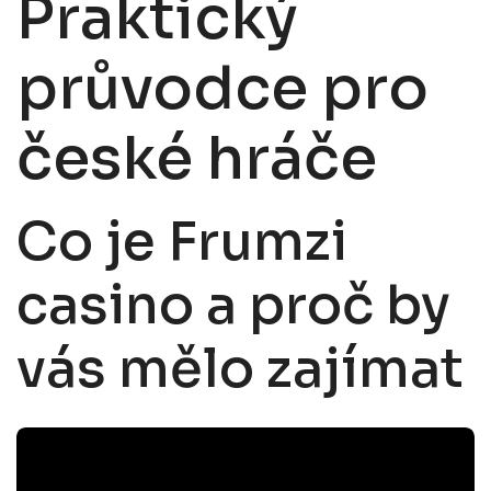
Praktický
průvodce pro
české hráče
Co je Frumzi
casino a proč by
vás mělo zajímat