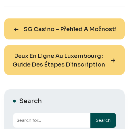
SG Casino – Přehled A Možnosti
Jeux En Ligne Au Luxembourg :
Guide Des Étapes D’inscription
Search
Search
Search