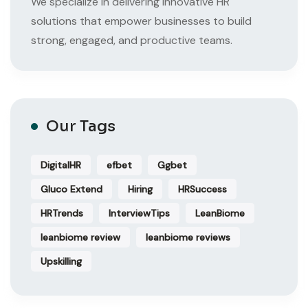
We specialize in delivering innovative HR
solutions that empower businesses to build
strong, engaged, and productive teams.
Our Tags
DigitalHR
efbet
Ggbet
Gluco Extend
Hiring
HRSuccess
HRTrends
InterviewTips
LeanBiome
leanbiome review
leanbiome reviews
Upskilling