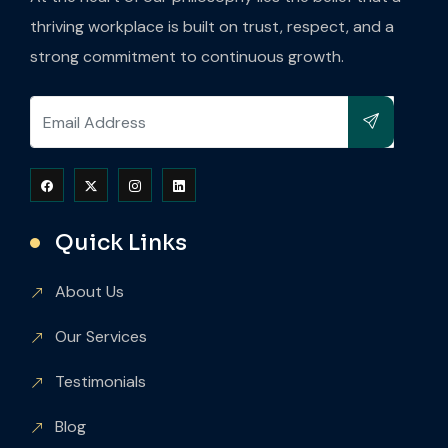
thriving workplace is built on trust, respect, and a
strong commitment to continuous growth.
Quick Links
About Us
Our Services
Testimonials
Blog