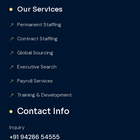
Our Services
Permanent Staffing
Contract Staffing
Global Sourcing
Executive Search
Payroll Services
Training & Development
Contact Info
Inquiry
+91 94286 54555