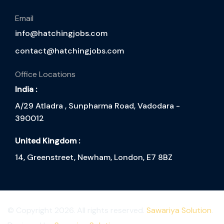
Email
info@hatchingjobs.com
contact@hatchingjobs.com
Office Locations
India :
A/29 Atladra , Sunpharma Road, Vadodara -
390012
United Kingdom :
14, Greenstreet, Newham, London, E7 8BZ
© Copyright 2026. All rights reserved.
Sawariya Solution
.