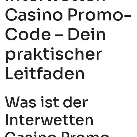
Casino Promo-
Code – Dein
praktischer
Leitfaden
Was ist der
Interwetten