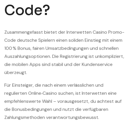
Code?
Zusammengefasst bietet der Interwetten Casino Promo-
Code deutsche Spielern einen soliden Einstieg mit einem
100 % Bonus, fairen Umsatzbedingungen und schnellen
Auszahlungsoptionen. Die Registrierung ist unkompliziert,
die mobilen Apps sind stabil und der Kundenservice
überzeugt.
Für Einsteiger, die nach einem verlässlichen und
regulierten Online‑Casino suchen, ist Interwetten eine
empfehlenswerte Wahl – vorausgesetzt, du achtest auf
die Bonusbedingungen und nutzt die verfügbaren
Zahlungsmethoden verantwortungsbewusst.