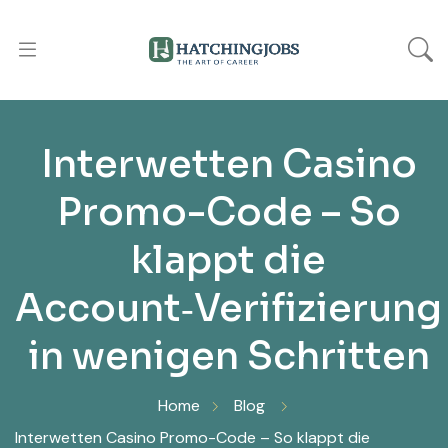
Interwetten Casino
Promo-Code – So
klappt die
Account‑Verifizierung
in wenigen Schritten
Home
Blog
Interwetten Casino Promo-Code – So klappt die