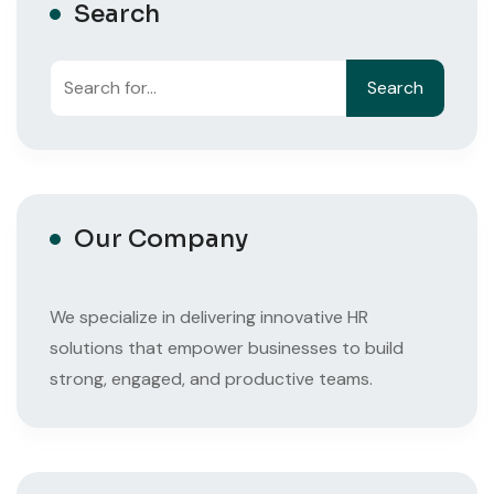
Search
Search
Search
Our Company
We specialize in delivering innovative HR
solutions that empower businesses to build
strong, engaged, and productive teams.