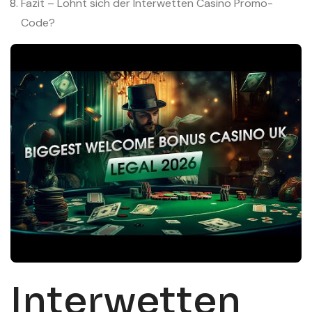
Fazit – Lohnt sich der Interwetten Casino Promo-
Code?
Interwetten