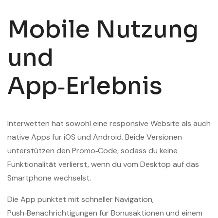
Mobile Nutzung
und
App‑Erlebnis
Interwetten hat sowohl eine responsive Website als auch
native Apps für iOS und Android. Beide Versionen
unterstützen den Promo‑Code, sodass du keine
Funktionalität verlierst, wenn du vom Desktop auf das
Smartphone wechselst.
Die App punktet mit schneller Navigation,
Push‑Benachrichtigungen für Bonusaktionen und einem