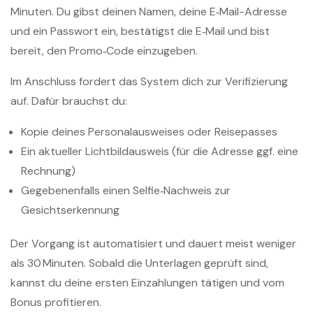
Minuten. Du gibst deinen Namen, deine E‑Mail-Adresse
und ein Passwort ein, bestätigst die E‑Mail und bist
bereit, den Promo‑Code einzugeben.
Im Anschluss fordert das System dich zur Verifizierung
auf. Dafür brauchst du:
Kopie deines Personalausweises oder Reisepasses
Ein aktueller Lichtbildausweis (für die Adresse ggf. eine
Rechnung)
Gegebenenfalls einen Selfie‑Nachweis zur
Gesichtserkennung
Der Vorgang ist automatisiert und dauert meist weniger
als 30 Minuten. Sobald die Unterlagen geprüft sind,
kannst du deine ersten Einzahlungen tätigen und vom
Bonus profitieren.