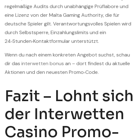
regelmäßige Audits durch unabhängige Prüflabore und
eine Lizenz von der Malta Gaming Authority, die für
deutsche Spieler gilt. Verantwortungsvolles Spielen wird
durch Selbstsperre, Einzahlungslimits und ein
24‑Stunden‑Kontaktformular unterstützt.
Wenn du nach einem konkreten Angebot suchst, schau
dir das
interwetten bonus
an – dort findest du aktuelle
Aktionen und den neuesten Promo‑Code.
Fazit – Lohnt sich
der Interwetten
Casino Promo-