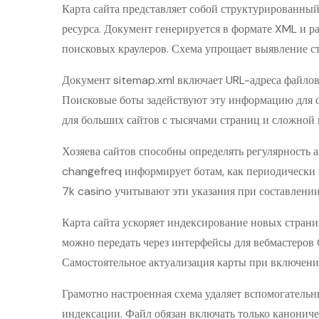
Карта сайта представляет собой структурированны
ресурса. Документ генерируется в формате XML и р
поисковых краулеров. Схема упрощает выявление ст
Документ sitemap.xml включает URL-адреса файлов,
Поисковые боты задействуют эту информацию для 
для больших сайтов с тысячами страниц и сложной 
Хозяева сайтов способны определять регулярность
changefreq информирует ботам, как периодически
7k casino учитывают эти указания при составлении
Карта сайта ускоряет индексирование новых страни
можно передать через интерфейсы для вебмастеров
Самостоятельное актуализация карты при включени
Грамотно настроенная схема удаляет вспомогательн
индексации. Файл обязан включать только канониче