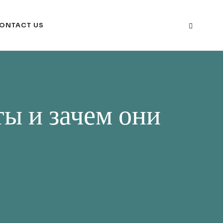
ONTACT US
ы и зачем они