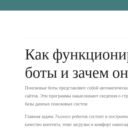
Как функциони
боты и зачем о
Поисковые боты представляют собой автоматическ
сайтов. Эти программы накапливают сведения о стр
базы данных поисковых систем.
Главная задача
7казино
роботов состоит в построен
качество контента, темп загрузки и комфорт навиг