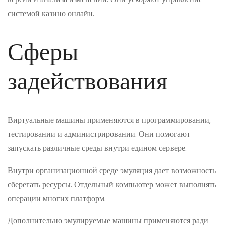
системой казино онлайн.
Сферы
задействования
Виртуальные машины применяются в программировании,
тестировании и администрировании. Они помогают
запускать различные среды внутри едином сервере.
Внутри организационной среде эмуляция дает возможность
сберегать ресурсы. Отдельный компьютер может выполнять
операции многих платформ.
Дополнительно эмулируемые машины применяются ради