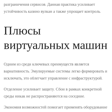
разграничения сервисов. Данная практика усиливает
устойчивость казино вулкан а также упрощает контроль.
Плюсы
виртуальных машин
Одним из среди ключевых преимуществ является
вариативность. Эмулируемые системы легко формировать и
исключать, это облегчает управление с инфраструктурой.
Отделение усиливает защиту. Сбои в рамках конкретной
среды никак не распространяются на соседние.
Экономия возможностей помогает применять оборудование