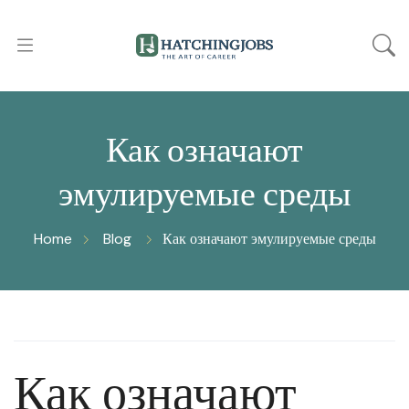
Как означают
эмулируемые среды
Home
Blog
Как означают эмулируемые среды
Как означают