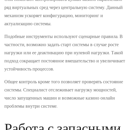
ряд виртуальных сред через центральную систему. Данный
механизм ускоряет конфигурацию, мониторинг и
актуализацию системы.
Подобные инструменты используют сценарные правила. В
частности, возможно задать старт системы в случае росте
нагрузки или ее деактивацию при нулевой нагрузки. Такой
подход сокращает постоянное вмешательство и увеличивает
устойчивость процессов.
Общее контроль кроме того позволяет проверять состояние
системы. Специалист отслеживает нагрузку мощностей,
число запущенных машин и возможные казино онлайн
проблемы внутри системе.
Работа с запасными