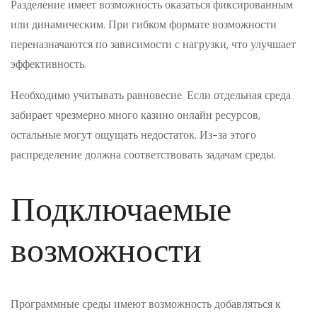
Разделение имеет возможность оказаться фиксированным
или динамическим. При гибком формате возможности
переназначаются по зависимости с нагрузки, что улучшает
эффективность.
Необходимо учитывать равновесие. Если отдельная среда
забирает чрезмерно много казино онлайн ресурсов,
остальные могут ощущать недостаток. Из-за этого
распределение должна соответствовать задачам среды.
Подключаемые
возможности
Программные среды имеют возможность добавляться к