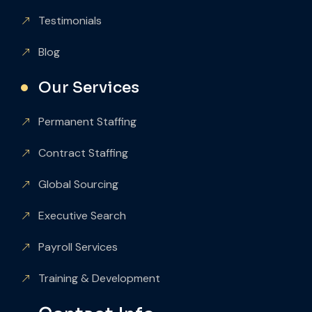
Testimonials
Blog
Our Services
Permanent Staffing
Contract Staffing
Global Sourcing
Executive Search
Payroll Services
Training & Development