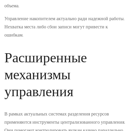
объема.
Управление накопителем актуально ради надежной работы.
Нехватка места либо сбои записи могут привести к
ошибкам.
Расширенные
механизмы
управления
В рамках актуальных системах разделения ресурсов
применяются инструменты централизованного управления.
Они помогают контролировать вулкан казино параллельно