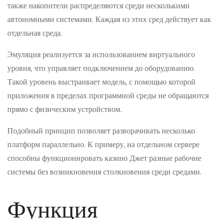
также накопители распределяются среди несколькими
автономными системами. Каждая из этих сред действует как
отдельная среда.
Эмуляция реализуется за использованием виртуального
уровня, что управляет подключением до оборудованию.
Такой уровень выстраивает модель, с помощью которой
приложения в пределах программной среды не обращаются
прямо с физическим устройством.
Подобный принцип позволяет разворачивать несколько
платформ параллельно. К примеру, на отдельном сервере
способны функционировать казино Джет разные рабочие
системы без возникновения столкновения среди средами.
Функция