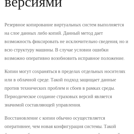
версиями
Резервное копирование виртуальных систем выполняется
на слое данных либо копий. Данный метод дает
возможность фиксировать не исключительно сведения, но и
всю структуру машины. В случае условии ошибки
возможно оперативно возобновить исправное положение.
Копии могут сохраняться в пределах отдельных носителях
или в облачной среде. Такой подход защищает данные
против технических проблем и сбоев в рамках среды.
Периодическое создание страховых версий является
значимой составляющей управления.
Восстановление с копии обычно осуществляется
оперативнее, чем новая конфигурация системы. Такой