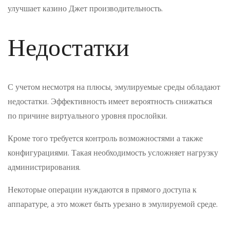
улучшает казино Джет производительность.
Недостатки
С учетом несмотря на плюсы, эмулируемые среды обладают
недостатки. Эффективность имеет вероятность снижаться
по причине виртуального уровня прослойки.
Кроме того требуется контроль возможностями а также
конфигурациями. Такая необходимость усложняет нагрузку
администрирования.
Некоторые операции нуждаются в прямого доступа к
аппаратуре, а это может быть урезано в эмулируемой среде.