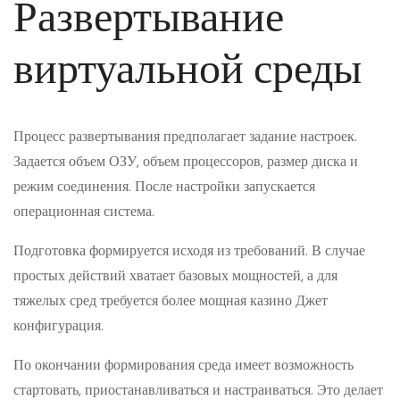
Развертывание
виртуальной среды
Процесс развертывания предполагает задание настроек.
Задается объем ОЗУ, объем процессоров, размер диска и
режим соединения. После настройки запускается
операционная система.
Подготовка формируется исходя из требований. В случае
простых действий хватает базовых мощностей, а для
тяжелых сред требуется более мощная казино Джет
конфигурация.
По окончании формирования среда имеет возможность
стартовать, приостанавливаться и настраиваться. Это делает