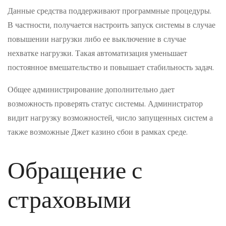
Данные средства поддерживают программные процедуры.
В частности, получается настроить запуск системы в случае
повышении нагрузки либо ее выключение в случае
нехватке нагрузки. Такая автоматизация уменьшает
постоянное вмешательство и повышает стабильность задач.
Общее администрирование дополнительно дает
возможность проверять статус системы. Администратор
видит нагрузку возможностей, число запущенных систем а
также возможные Джет казино сбои в рамках среде.
Обращение с
страховыми