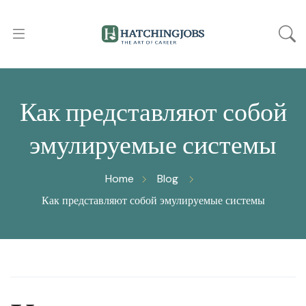
Как представляют собой
эмулируемые системы
Home
Blog
Как представляют собой эмулируемые системы