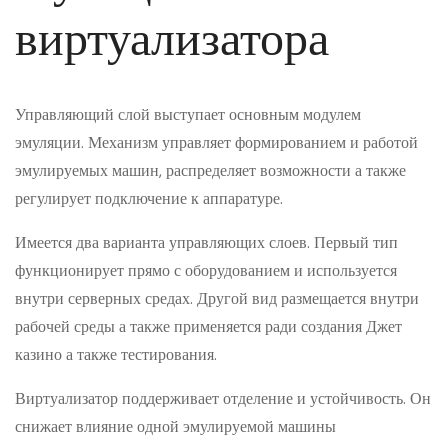
виртуализатора
Управляющий слой выступает основным модулем
эмуляции. Механизм управляет формированием и работой
эмулируемых машин, распределяет возможности а также
регулирует подключение к аппаратуре.
Имеется два варианта управляющих слоев. Первый тип
функционирует прямо с оборудованием и используется
внутри серверных средах. Другой вид размещается внутри
рабочей среды а также применяется ради создания Джет
казино а также тестирования.
Виртуализатор поддерживает отделение и устойчивость. Он
снижает влияние одной эмулируемой машины