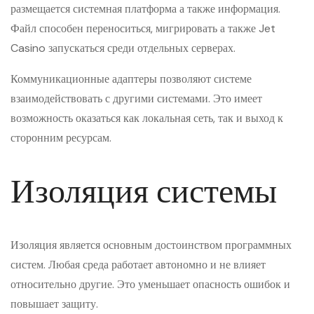
размещается системная платформа а также информация.
Файл способен переноситься, мигрировать а также Jet
Casino запускаться среди отдельных серверах.
Коммуникационные адаптеры позволяют системе
взаимодействовать с другими системами. Это имеет
возможность оказаться как локальная сеть, так и выход к
сторонним ресурсам.
Изоляция системы
Изоляция является основным достоинством программных
систем. Любая среда работает автономно и не влияет
относительно другие. Это уменьшает опасность ошибок и
повышает защиту.