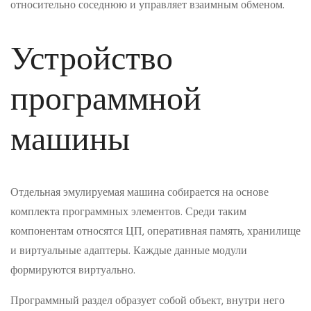
относительно соседнюю и управляет взаимным обменом.
Устройство
программной
машины
Отдельная эмулируемая машина собирается на основе
комплекта программных элементов. Среди таким
компонентам относятся ЦП, оперативная память, хранилище
и виртуальные адаптеры. Каждые данные модули
формируются виртуально.
Программный раздел образует собой объект, внутри него