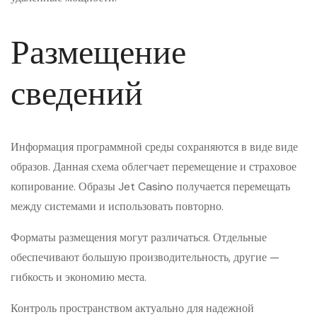
Размещение
сведений
Информация программной среды сохраняются в виде виде
образов. Данная схема облегчает перемещение и страховое
копирование. Образы Jet Casino получается перемещать
между системами и использовать повторно.
Форматы размещения могут различаться. Отдельные
обеспечивают большую производительность, другие —
гибкость и экономию места.
Контроль пространством актуально для надежной