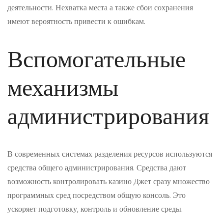
деятельности. Нехватка места а также сбои сохранения
имеют вероятность привести к ошибкам.
Вспомогательные
механизмы
администрирования
В современных системах разделения ресурсов используются
средства общего администрирования. Средства дают
возможность контролировать казино Джет сразу множество
программных сред посредством общую консоль. Это
ускоряет подготовку, контроль и обновление среды.