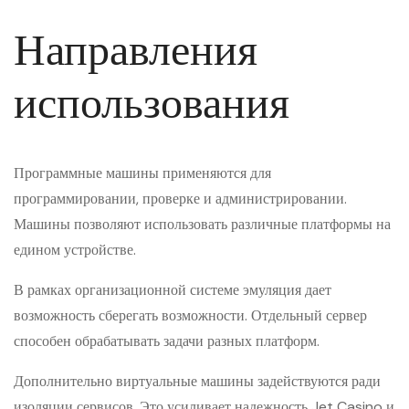
Направления
использования
Программные машины применяются для
программировании, проверке и администрировании.
Машины позволяют использовать различные платформы на
едином устройстве.
В рамках организационной системе эмуляция дает
возможность сберегать возможности. Отдельный сервер
способен обрабатывать задачи разных платформ.
Дополнительно виртуальные машины задействуются ради
изоляции сервисов. Это усиливает надежность Jet Casino и