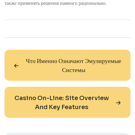
также применять решения намного рационально.
Что Именно Означают Эмулируемые
Системы
Casino On-Line: Site Overview
And Key Features