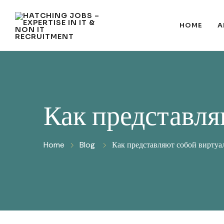
HOME
A
Как представля
Home
Blog
Как представляют собой виртуа