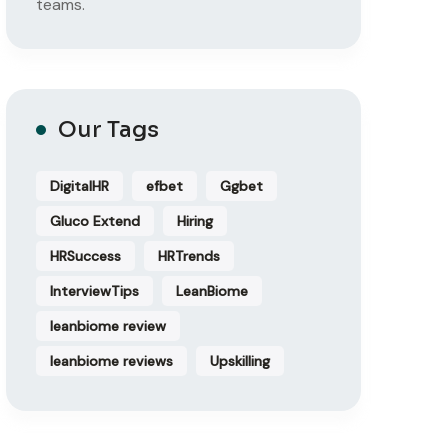
teams.
Our Tags
DigitalHR
efbet
Ggbet
Gluco Extend
Hiring
HRSuccess
HRTrends
InterviewTips
LeanBiome
leanbiome review
leanbiome reviews
Upskilling