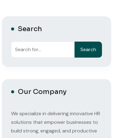
Search
Search
Search
Our Company
We specialize in delivering innovative HR
solutions that empower businesses to
build strong, engaged, and productive