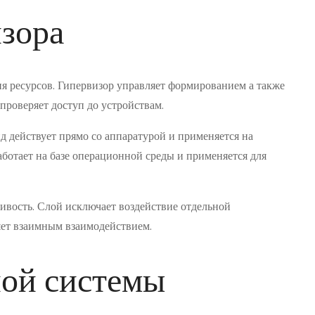
изора
я ресурсов. Гипервизор управляет формированием а также
проверяет доступ до устройствам.
д действует прямо со аппаратурой и применяется на
ботает на базе операционной среды и применяется для
ивость. Слой исключает воздействие отдельной
яет взаимным взаимодействием.
ной системы