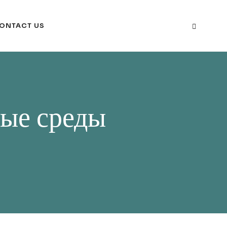
ONTACT US
ные среды