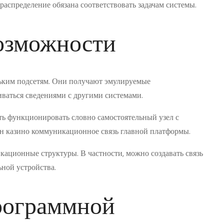
распределение обязана соответствовать задачам системы.
озможности
льким подсетям. Они получают эмулируемые
аться сведениями с другими системами.
ть функционировать словно самостоятельный узел с
н казино коммуникационное связь главной платформы.
кационные структуры. В частности, можно создавать связь
ьной устройства.
рограммной