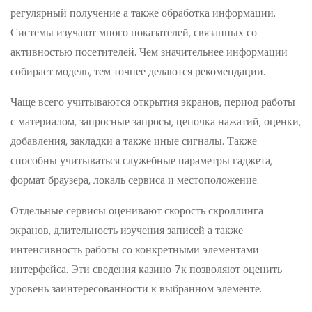
регулярный получение а также обработка информации.
Системы изучают много показателей, связанных со
активностью посетителей. Чем значительнее информации
собирает модель, тем точнее делаются рекомендации.
Чаще всего учитываются открытия экранов, период работы
с материалом, запросные запросы, цепочка нажатий, оценки,
добавления, закладки а также иные сигналы. Также
способны учитываться служебные параметры гаджета,
формат браузера, локаль сервиса и местоположение.
Отдельные сервисы оценивают скорость скроллинга
экранов, длительность изучения записей а также
интенсивность работы со конкретными элементами
интерфейса. Эти сведения казино 7к позволяют оценить
уровень заинтересованности к выбранном элементе.