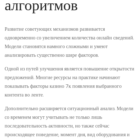
алгоритмов
Развитие советующих механизмов развивается
одновременно со увеличением количества онлайн сведений.
Модели становятся намного сложными и умеют
анализировать существенно шире факторов.
Одной из путей улучшения является повышение открытости
предложений. Многие ресурсы на практике начинают
показывать факторы казино 7к появления выбранного
контента во ленте.
Дополнительно расширяется ситуационный анализ. Модели
со временем могут учитывать не только лишь
последовательность активности, но также сейчас
происходящее поведение, момент дня, вид оборудования и