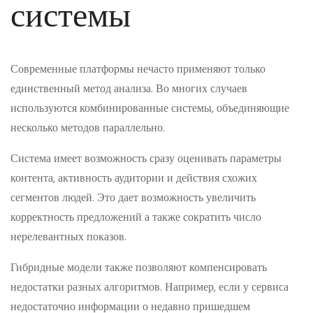
системы
Современные платформы нечасто применяют только
единственный метод анализа. Во многих случаев
используются комбинированные системы, объединяющие
несколько методов параллельно.
Система имеет возможность сразу оценивать параметры
контента, активность аудитории и действия схожих
сегментов людей. Это дает возможность увеличить
корректность предложений а также сократить число
нерелевантных показов.
Гибридные модели также позволяют компенсировать
недостатки разных алгоритмов. Например, если у сервиса
недостаточно информации о недавно пришедшем