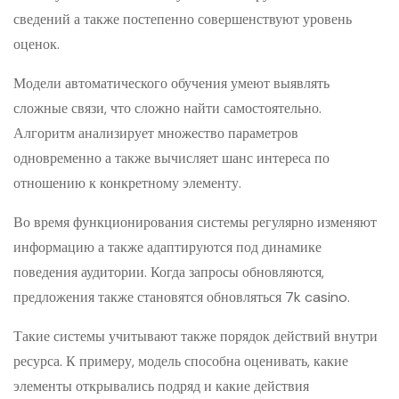
сведений а также постепенно совершенствуют уровень
оценок.
Модели автоматического обучения умеют выявлять
сложные связи, что сложно найти самостоятельно.
Алгоритм анализирует множество параметров
одновременно а также вычисляет шанс интереса по
отношению к конкретному элементу.
Во время функционирования системы регулярно изменяют
информацию а также адаптируются под динамике
поведения аудитории. Когда запросы обновляются,
предложения также становятся обновляться 7k casino.
Такие системы учитывают также порядок действий внутри
ресурса. К примеру, модель способна оценивать, какие
элементы открывались подряд и какие действия