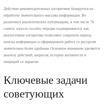
Действие рекомендательных алгоритмов базируется на
обработке значительного массива информации. Во
различных аналитических публикациях, в том числе
7k
casino зеркало онлайн
, нередко подчеркивается, как
аналогичные алгоритмы позволяют сократить период
поиска информации и сформировать работу со ресурсом
значительно более удобным. Основное внимание уделяется
анализу действий, запросов, истории активности и
операций со экраном.
Ключевые задачи
советующих