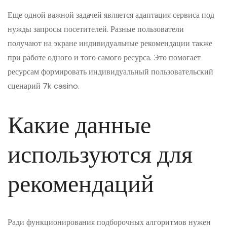
Еще одной важной задачей является адаптация сервиса под
нужды запросы посетителей. Разные пользователи
получают на экране индивидуальные рекомендации также
при работе одного и того самого ресурса. Это помогает
ресурсам формировать индивидуальный пользовательский
сценарий 7k casino.
Какие данные
используются для
рекомендаций
Ради функционирования подборочных алгоритмов нужен