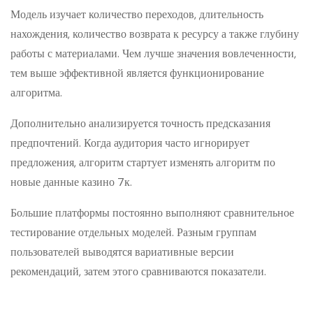
Модель изучает количество переходов, длительность
нахождения, количество возврата к ресурсу а также глубину
работы с материалами. Чем лучше значения вовлеченности,
тем выше эффективной является функционирование
алгоритма.
Дополнительно анализируется точность предсказания
предпочтений. Когда аудитория часто игнорирует
предложения, алгоритм стартует изменять алгоритм по
новые данные казино 7к.
Большие платформы постоянно выполняют сравнительное
тестирование отдельных моделей. Разным группам
пользователей выводятся вариативные версии
рекомендаций, затем этого сравниваются показатели.