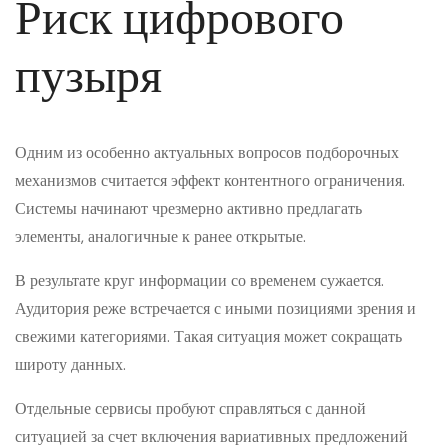
Риск цифрового
пузыря
Одним из особенно актуальных вопросов подборочных
механизмов считается эффект контентного ограничения.
Системы начинают чрезмерно активно предлагать
элементы, аналогичные к ранее открытые.
В результате круг информации со временем сужается.
Аудитория реже встречается с иными позициями зрения и
свежими категориями. Такая ситуация может сокращать
широту данных.
Отдельные сервисы пробуют справляться с данной
ситуацией за счет включения вариативных предложений