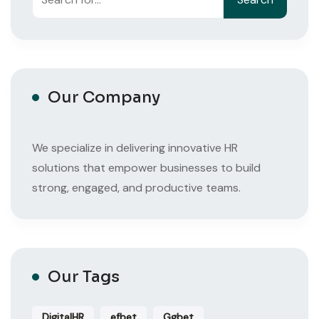
Our Company
We specialize in delivering innovative HR
solutions that empower businesses to build
strong, engaged, and productive teams.
Our Tags
DigitalHR
efbet
Ggbet