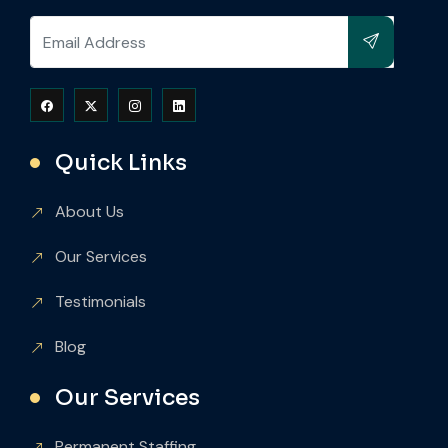
Quick Links
About Us
Our Services
Testimonials
Blog
Our Services
Permanent Staffing