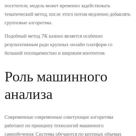
посетителе, модель может временно задействовать
тематический метод, после этого потом медленно добавлять
групповые алгоритмы.
Подобный метод 7К казино является особенно
результативным ради крупных онлайн платформ со
большой посещаемостью и широким контентом.
Роль машинного
анализа
Современные современные советующие алгоритмы
работают по принципу технологий машинного
самообучения. Системы обучаются по крупных объемах