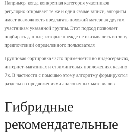
Например, когда конкретная категория участников
регулярно открывает те же и одни самые записи, алгоритм
имеет возможность предлагать похожий материал другим
участникам указанной группы. Этот подход позволяет
подбирать данные, которые прежде не оказывались во зону
предпочтений определенного пользователя.
Групповая сортировка часто применяется во видеосервисах,
интернет-магазинах и стриминговых приложениях казино
7к. В частности с помощью этому алгоритму формируются
разделы со предложениями аналогичных материалов.
Гибридные
рекомендательные