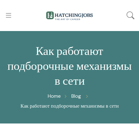
Как работают
подборочные механизмы
в сети
Home
Blog
Как работают подборочные механизмы в сети