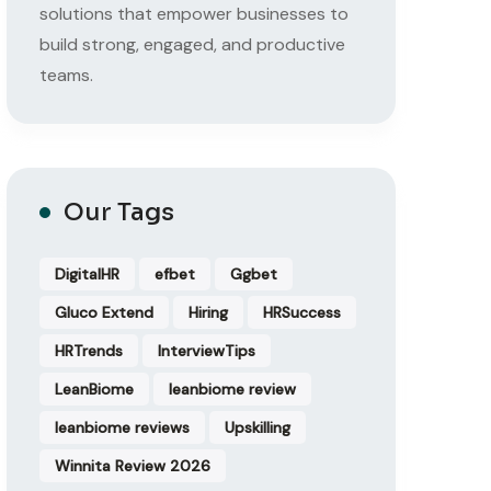
solutions that empower businesses to
build strong, engaged, and productive
teams.
Our Tags
DigitalHR
efbet
Ggbet
Gluco Extend
Hiring
HRSuccess
HRTrends
InterviewTips
LeanBiome
leanbiome review
leanbiome reviews
Upskilling
Winnita Review 2026