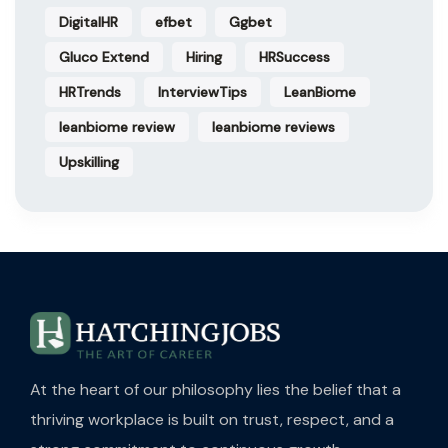
DigitalHR
efbet
Ggbet
Gluco Extend
Hiring
HRSuccess
HRTrends
InterviewTips
LeanBiome
leanbiome review
leanbiome reviews
Upskilling
At the heart of our philosophy lies the belief that a
thriving workplace is built on trust, respect, and a