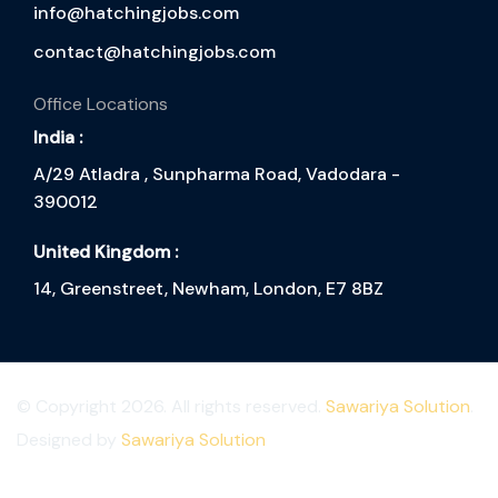
info@hatchingjobs.com
contact@hatchingjobs.com
Office Locations
India :
A/29 Atladra , Sunpharma Road, Vadodara -
390012
United Kingdom :
14, Greenstreet, Newham, London, E7 8BZ
© Copyright 2026. All rights reserved.
Sawariya Solution
.
Designed by
Sawariya Solution