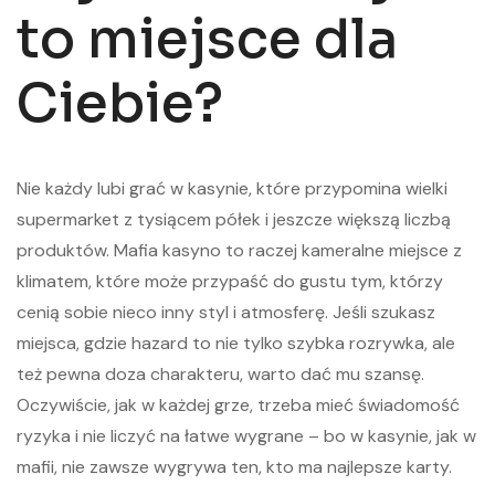
to miejsce dla
Ciebie?
Nie każdy lubi grać w kasynie, które przypomina wielki
supermarket z tysiącem półek i jeszcze większą liczbą
produktów. Mafia kasyno to raczej kameralne miejsce z
klimatem, które może przypaść do gustu tym, którzy
cenią sobie nieco inny styl i atmosferę. Jeśli szukasz
miejsca, gdzie hazard to nie tylko szybka rozrywka, ale
też pewna doza charakteru, warto dać mu szansę.
Oczywiście, jak w każdej grze, trzeba mieć świadomość
ryzyka i nie liczyć na łatwe wygrane – bo w kasynie, jak w
mafii, nie zawsze wygrywa ten, kto ma najlepsze karty.