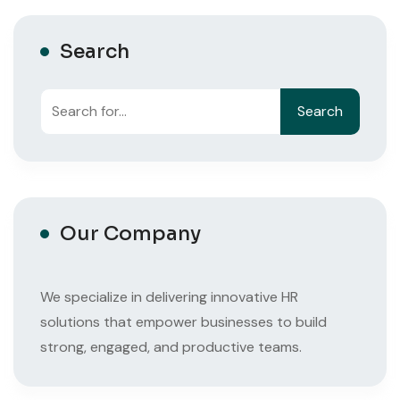
Search
Search
Search
Our Company
We specialize in delivering innovative HR
solutions that empower businesses to build
strong, engaged, and productive teams.