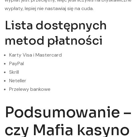
wypłaty, lepiej nie nastawiaj się na cuda.
Lista dostępnych
metod płatności
Karty Visa i Mastercard
PayPal
Skrill
Neteller
Przelewy bankowe
Podsumowanie –
czy Mafia kasyno