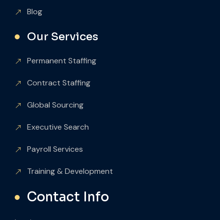
Blog
Our Services
Permanent Staffing
Contract Staffing
Global Sourcing
Executive Search
Payroll Services
Training & Development
Contact Info