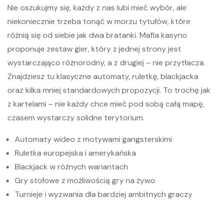
Nie oszukujmy się, każdy z nas lubi mieć wybór, ale
niekoniecznie trzeba tonąć w morzu tytułów, które
różnią się od siebie jak dwa bratanki. Mafia kasyno
proponuje zestaw gier, który z jednej strony jest
wystarczająco różnorodny, a z drugiej – nie przytłacza.
Znajdziesz tu klasyczne automaty, ruletkę, blackjacka
oraz kilka mniej standardowych propozycji. To trochę jak
z kartelami – nie każdy chce mieć pod sobą całą mapę,
czasem wystarczy solidne terytorium.
Automaty wideo z motywami gangsterskimi
Ruletka europejska i amerykańska
Blackjack w różnych wariantach
Gry stołowe z możliwością gry na żywo
Turnieje i wyzwania dla bardziej ambitnych graczy