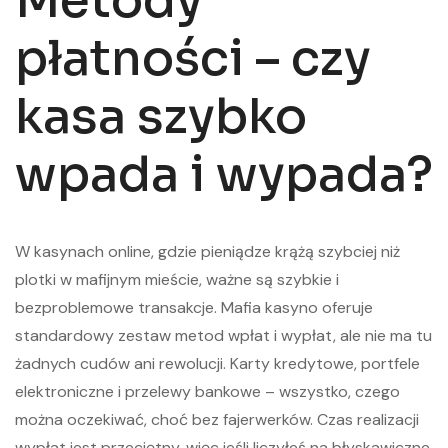
Metody
płatności – czy
kasa szybko
wpada i wypada?
W kasynach online, gdzie pieniądze krążą szybciej niż
plotki w mafijnym mieście, ważne są szybkie i
bezproblemowe transakcje. Mafia kasyno oferuje
standardowy zestaw metod wpłat i wypłat, ale nie ma tu
żadnych cudów ani rewolucji. Karty kredytowe, portfele
elektroniczne i przelewy bankowe – wszystko, czego
można oczekiwać, choć bez fajerwerków. Czas realizacji
wypłat jest przeciętny, więc jeśli liczyłeś na błyskawiczne