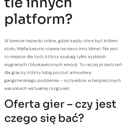
tle innych
platform?
W świecie hazardu online, gdzie każdy chce być królem
stołu, Mafia kasyno stawia na nieco inny klimat. Nie jest
to miejsce dla tych, którzy szukają tylko szybkich
wygranych i błyskawicznych emocji. To raczej przestrzeń
dla graczy, którzy lubią poczuć atmosferę
gangsterskiego podziemia – oczywiście w bezpiecznych
warunkach wirtualnej rozgrywki.
Oferta gier – czy jest
czego się bać?