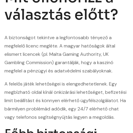
választás előtt?
A biztonságot tekintve a legfontosabb tényező a
megfelelő licenc megléte. A magyar hatóságok által
elismert licencek (pl. Malta Gaming Authority, UK
Gambling Commission) garantálják, hogy a kaszinó
megfelel a pénzügyi és adatvédelmi szabályoknak.
A felelős játék lehetőségei is elengedhetetlenek. Egy
megbízható oldal kínál önkizárási lehetőséget, befizetési
limit beállítást és könnyen elérhető ügyfélszolgálatot. Ha
bármilyen problémád adódik, egy 24/7 elérhető chat
vagy telefonos segítségnyújtás legyen a megoldás.