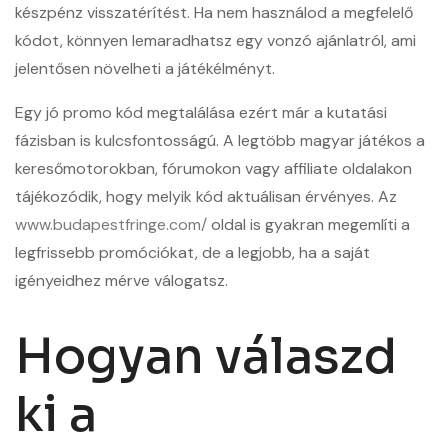
készpénz visszatérítést. Ha nem használod a megfelelő
kódot, könnyen lemaradhatsz egy vonzó ajánlatról, ami
jelentősen növelheti a játékélményt.
Egy jó promo kód megtalálása ezért már a kutatási
fázisban is kulcsfontosságú. A legtöbb magyar játékos a
keresőmotorokban, fórumokon vagy affiliate oldalakon
tájékozódik, hogy melyik kód aktuálisan érvényes. Az
www.budapestfringe.com/
oldal is gyakran megemlíti a
legfrissebb promóciókat, de a legjobb, ha a saját
igényeidhez mérve válogatsz.
Hogyan válaszd
ki a