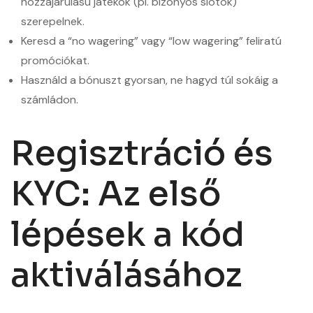
hozzájárulású játékok (pl. bizonyos slotok)
szerepelnek.
Keresd a “no wagering” vagy “low wagering” feliratú
promóciókat.
Használd a bónuszt gyorsan, ne hagyd túl sokáig a
számládon.
Regisztráció és
KYC: Az első
lépések a kód
aktiválásához