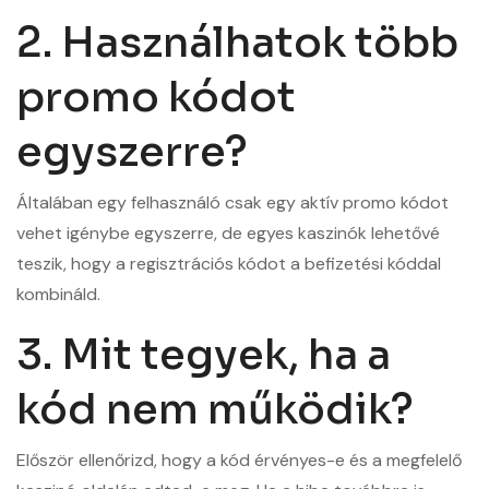
2. Használhatok több
promo kódot
egyszerre?
Általában egy felhasználó csak egy aktív promo kódot
vehet igénybe egyszerre, de egyes kaszinók lehetővé
teszik, hogy a regisztrációs kódot a befizetési kóddal
kombináld.
3. Mit tegyek, ha a
kód nem működik?
Először ellenőrizd, hogy a kód érvényes-e és a megfelelő