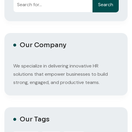
Search
Search
Our Company
We specialize in delivering innovative HR
solutions that empower businesses to build
strong, engaged, and productive teams.
Our Tags