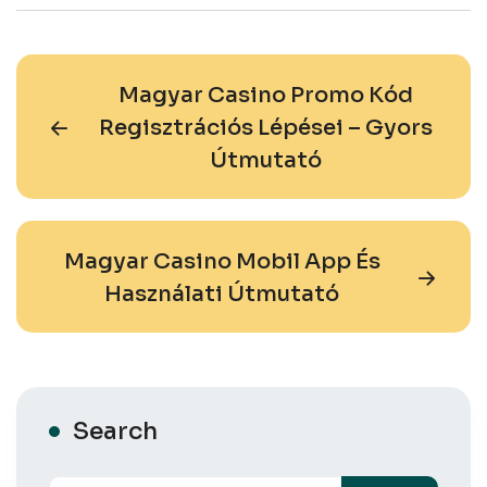
Magyar Casino Promo Kód
Regisztrációs Lépései – Gyors
Útmutató
Magyar Casino Mobil App És
Használati Útmutató
Search