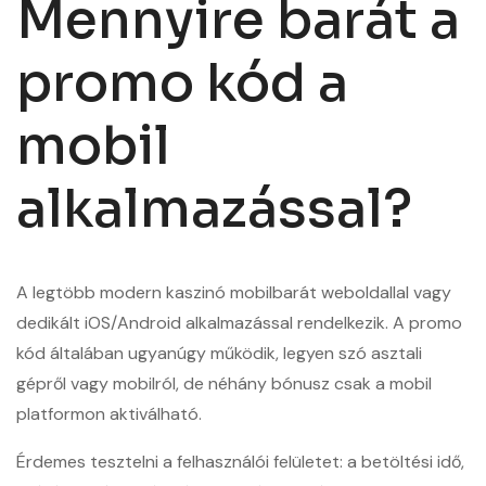
Mennyire barát a
promo kód a
mobil
alkalmazással?
A legtöbb modern kaszinó mobilbarát weboldallal vagy
dedikált iOS/Android alkalmazással rendelkezik. A promo
kód általában ugyanúgy működik, legyen szó asztali
gépről vagy mobilról, de néhány bónusz csak a mobil
platformon aktiválható.
Érdemes tesztelni a felhasználói felületet: a betöltési idő,