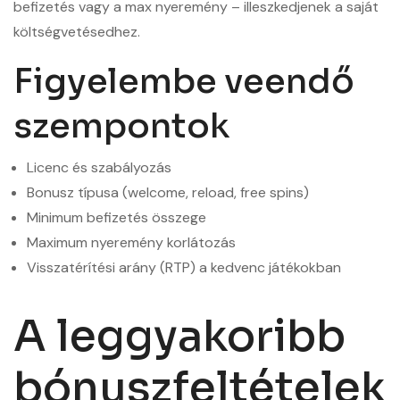
befizetés vagy a max nyeremény – illeszkedjenek a saját
költségvetésedhez.
Figyelembe veendő
szempontok
Licenc és szabályozás
Bonusz típusa (welcome, reload, free spins)
Minimum befizetés összege
Maximum nyeremény korlátozás
Visszatérítési arány (RTP) a kedvenc játékokban
A leggyakoribb
bónuszfeltételek