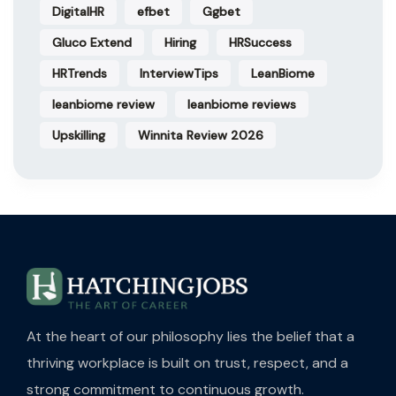
DigitalHR
efbet
Ggbet
Gluco Extend
Hiring
HRSuccess
HRTrends
InterviewTips
LeanBiome
leanbiome review
leanbiome reviews
Upskilling
Winnita Review 2026
At the heart of our philosophy lies the belief that a
thriving workplace is built on trust, respect, and a
strong commitment to continuous growth.