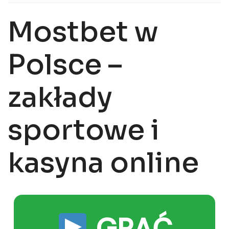
Mostbet w
Polsce –
zakłady
sportowe i
kasyna online
GRAĆ