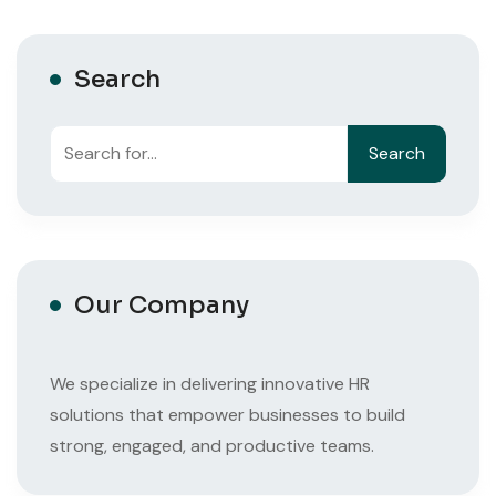
Search
Search
Search
Our Company
We specialize in delivering innovative HR
solutions that empower businesses to build
strong, engaged, and productive teams.