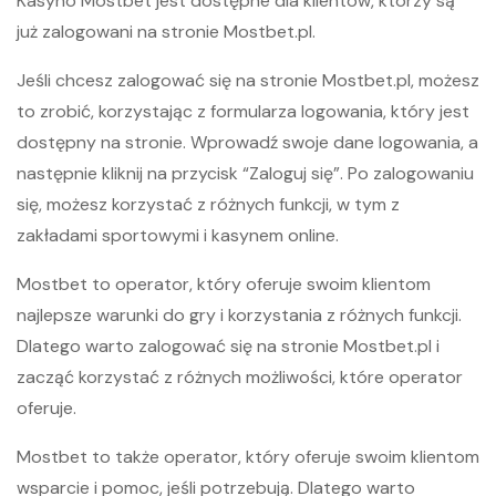
Kasyno Mostbet jest dostępne dla klientów, którzy są
już zalogowani na stronie Mostbet.pl.
Jeśli chcesz zalogować się na stronie Mostbet.pl, możesz
to zrobić, korzystając z formularza logowania, który jest
dostępny na stronie. Wprowadź swoje dane logowania, a
następnie kliknij na przycisk “Zaloguj się”. Po zalogowaniu
się, możesz korzystać z różnych funkcji, w tym z
zakładami sportowymi i kasynem online.
Mostbet to operator, który oferuje swoim klientom
najlepsze warunki do gry i korzystania z różnych funkcji.
Dlatego warto zalogować się na stronie Mostbet.pl i
zacząć korzystać z różnych możliwości, które operator
oferuje.
Mostbet to także operator, który oferuje swoim klientom
wsparcie i pomoc, jeśli potrzebują. Dlatego warto