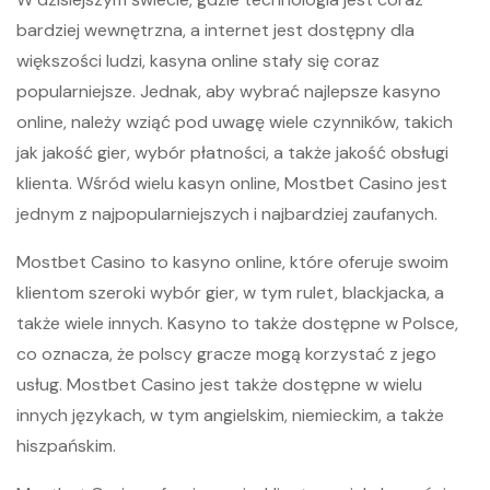
bardziej wewnętrzna, a internet jest dostępny dla
większości ludzi, kasyna online stały się coraz
popularniejsze. Jednak, aby wybrać najlepsze kasyno
online, należy wziąć pod uwagę wiele czynników, takich
jak jakość gier, wybór płatności, a także jakość obsługi
klienta. Wśród wielu kasyn online, Mostbet Casino jest
jednym z najpopularniejszych i najbardziej zaufanych.
Mostbet Casino to kasyno online, które oferuje swoim
klientom szeroki wybór gier, w tym rulet, blackjacka, a
także wiele innych. Kasyno to także dostępne w Polsce,
co oznacza, że polscy gracze mogą korzystać z jego
usług. Mostbet Casino jest także dostępne w wielu
innych językach, w tym angielskim, niemieckim, a także
hiszpańskim.