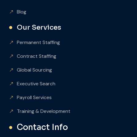
Blog
Our Services
Permanent Staffing
Contract Staffing
Global Sourcing
Executive Search
Payroll Services
Training & Development
Contact Info