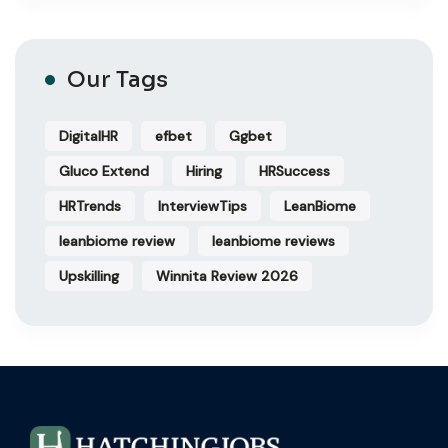
Our Tags
DigitalHR
efbet
Ggbet
Gluco Extend
Hiring
HRSuccess
HRTrends
InterviewTips
LeanBiome
leanbiome review
leanbiome reviews
Upskilling
Winnita Review 2026