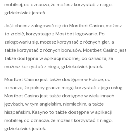
mobilnej, co oznacza, że możesz korzystać z niego,
gdziekolwiek jesteś.
Jeśli chcesz zalogować się do Mostbet Casino, możesz
to zrobić, korzystając z Mostbet logowanie. Po
zalogowaniu się, możesz korzystać z różnych gier, a
także korzystać z różnych bonusów. Mostbet Casino jest
także dostępne w aplikacji mobilnej, co oznacza, że
możesz korzystać z niego, gdziekolwiek jesteś.
Mostbet Casino jest także dostępne w Polsce, co
oznacza, że polscy gracze mogą korzystać z jego usług.
Mostbet Casino jest także dostępne w wielu innych
językach, w tym angielskim, niemieckim, a także
hiszpańskim. Kasyno to także dostępne w aplikacji
mobilnej, co oznacza, że możesz korzystać z niego,
gdziekolwiek jesteś.