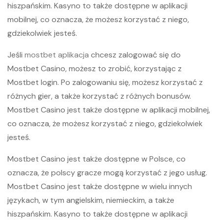
hiszpańskim. Kasyno to także dostępne w aplikacji
mobilnej, co oznacza, że możesz korzystać z niego,
gdziekolwiek jesteś.
Jeśli
mostbet aplikacja
chcesz zalogować się do
Mostbet Casino, możesz to zrobić, korzystając z
Mostbet login. Po zalogowaniu się, możesz korzystać z
różnych gier, a także korzystać z różnych bonusów.
Mostbet Casino jest także dostępne w aplikacji mobilnej,
co oznacza, że możesz korzystać z niego, gdziekolwiek
jesteś.
Mostbet Casino jest także dostępne w Polsce, co
oznacza, że polscy gracze mogą korzystać z jego usług.
Mostbet Casino jest także dostępne w wielu innych
językach, w tym angielskim, niemieckim, a także
hiszpańskim. Kasyno to także dostępne w aplikacji