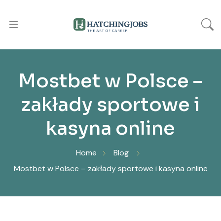
Mostbet w Polsce –
zakłady sportowe i
kasyna online
Home
Blog
Mostbet w Polsce – zakłady sportowe i kasyna online