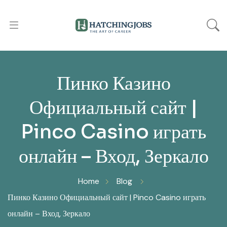
Пинко Казино
Официальный сайт |
Pinco Casino играть
онлайн – Вход, Зеркало
Home
Blog
Пинко Казино Официальный сайт | Pinco Casino играть
онлайн – Вход, Зеркало