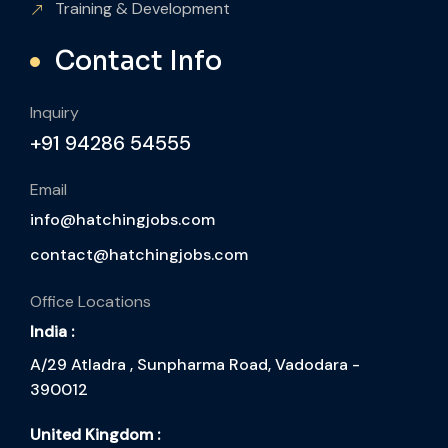
Training & Development
Contact Info
Inquiry
+91 94286 54555
Email
info@hatchingjobs.com
contact@hatchingjobs.com
Office Locations
India :
A/29 Atladra , Sunpharma Road, Vadodara -
390012
United Kingdom :