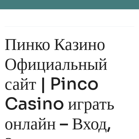
Пинко Казино
Официальный
сайт | Pinco
Casino играть
онлайн – Вход,