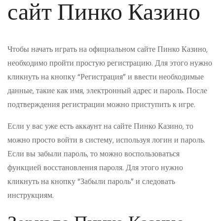
сайт Пинко Казино
Чтобы начать играть на официальном сайте Пинко Казино,
необходимо пройти простую регистрацию. Для этого нужно
кликнуть на кнопку “Регистрация” и ввести необходимые
данные, такие как имя, электронный адрес и пароль. После
подтверждения регистрации можно приступить к игре.
Если у вас уже есть аккаунт на сайте Пинко Казино, то
можно просто войти в систему, используя логин и пароль.
Если вы забыли пароль, то можно воспользоваться
функцией восстановления пароля. Для этого нужно
кликнуть на кнопку “Забыли пароль” и следовать
инструкциям.