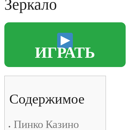
Зеркало
ИГРАТЬ
Содержимое
Пинко Казино