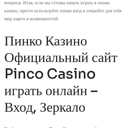
вопросы. Итак, если вы готовы начать играть в пинко
казино, просто используйте пинко вход и откройте для себя
мир азарта и возможностей.
Пинко Казино
Официальный сайт
Pinco Casino
играть онлайн –
Вход, Зеркало