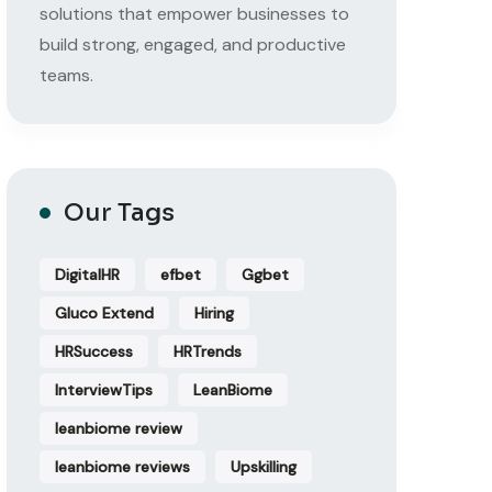
solutions that empower businesses to
build strong, engaged, and productive
teams.
Our Tags
DigitalHR
efbet
Ggbet
Gluco Extend
Hiring
HRSuccess
HRTrends
InterviewTips
LeanBiome
leanbiome review
leanbiome reviews
Upskilling