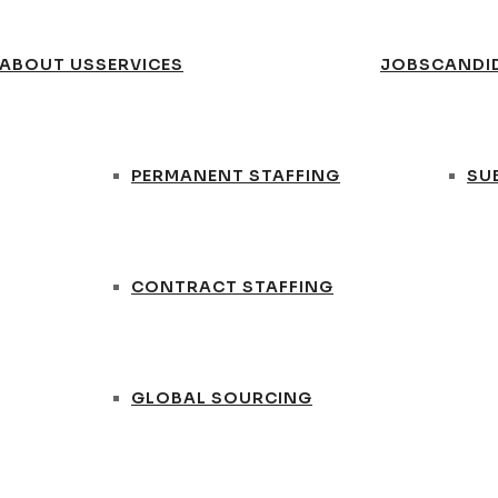
ABOUT US
SERVICES
JOBS
CANDI
PERMANENT STAFFING
SU
CONTRACT STAFFING
GLOBAL SOURCING