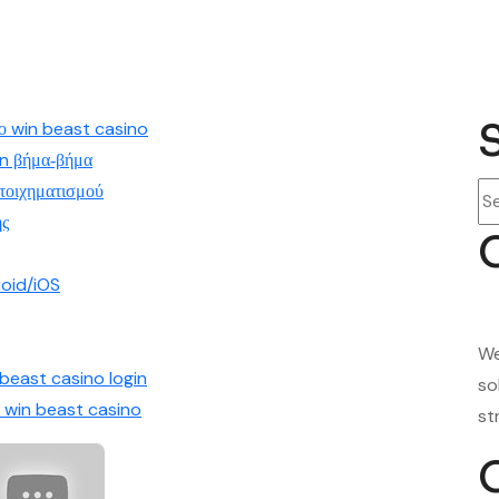
το win beast casino
in βήμα‑βήμα
στοιχηματισμού
Se
ης
roid/iOS
We
 beast casino login
so
το win beast casino
st