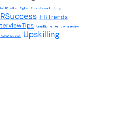
italHR
efbet
Ggbet
Gluco Extend
Hiring
RSuccess
HRTrends
nterviewTips
LeanBiome
leanbiome review
Upskilling
nbiome reviews