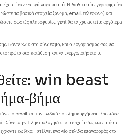
να έχετε έναν ενεργό λογαριασμό. Η διαδικασία εγγραφής είναι
ρώστε τα βασικά στοιχεία (όνομα, email, τηλέφωνο) και
δώσετε σωστές πληροφορίες, γιατί θα τα χρειαστείτε αργότερα
σης. Κάντε κλικ στο σύνδεσμο, και ο λογαριασμός σας θα
 στο πρώτο σας κατάθεση και να ενεργοποιήσετε το
θείτε: win beast
βήμα‑βήμα
μόνο το email και τον κωδικό που δημιουργήσατε. Στο πάνω
μπί «Σύνδεση». Πληκτρολογήστε τα στοιχεία σας και πατήστε
Ξεχάσατε κωδικό;» στέλνει ένα νέο σελίδα επαναφοράς στο