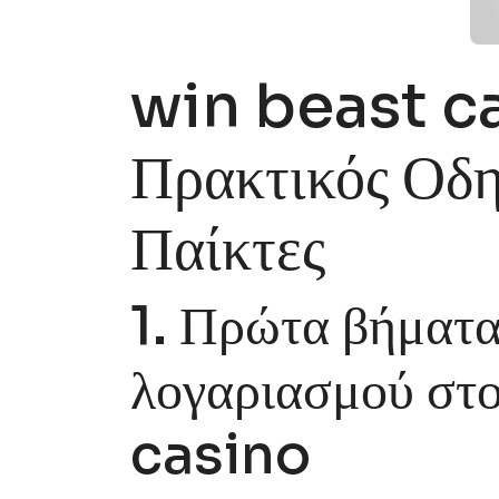
win beast ca
Πρακτικός Οδη
Παίκτες
1. Πρώτα βήματα
λογαριασμού στ
casino