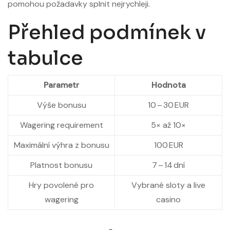
pomohou požadavky splnit nejrychleji.
Přehled podmínek v
tabulce
Parametr
Hodnota
Výše bonusu
10 – 30 EUR
Wagering requirement
5× až 10×
Maximální výhra z bonusu
100 EUR
Platnost bonusu
7 – 14 dní
Hry povolené pro
Vybrané sloty a live
wagering
casino