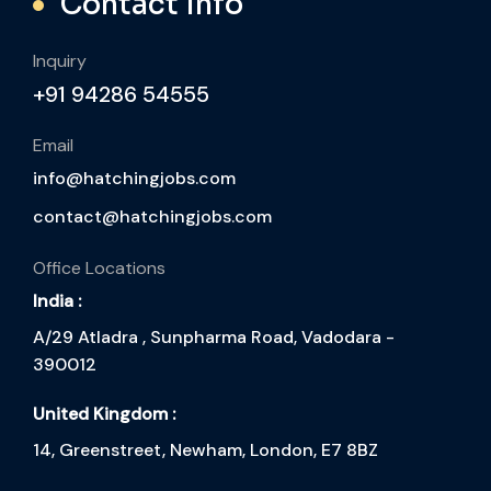
Contact Info
Inquiry
+91 94286 54555
Email
info@hatchingjobs.com
contact@hatchingjobs.com
Office Locations
India :
A/29 Atladra , Sunpharma Road, Vadodara -
390012
United Kingdom :
14, Greenstreet, Newham, London, E7 8BZ