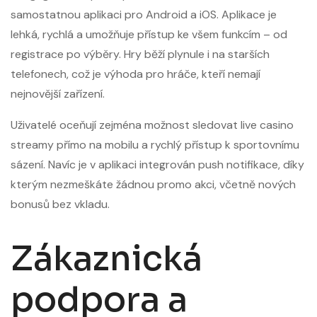
samostatnou aplikaci pro Android a iOS. Aplikace je
lehká, rychlá a umožňuje přístup ke všem funkcím – od
registrace po výběry. Hry běží plynule i na starších
telefonech, což je výhoda pro hráče, kteří nemají
nejnovější zařízení.
Uživatelé oceňují zejména možnost sledovat live casino
streamy přímo na mobilu a rychlý přístup k sportovnímu
sázení. Navíc je v aplikaci integrován push notifikace, díky
kterým nezmeškáte žádnou promo akci, včetně nových
bonusů bez vkladu.
Zákaznická
podpora a