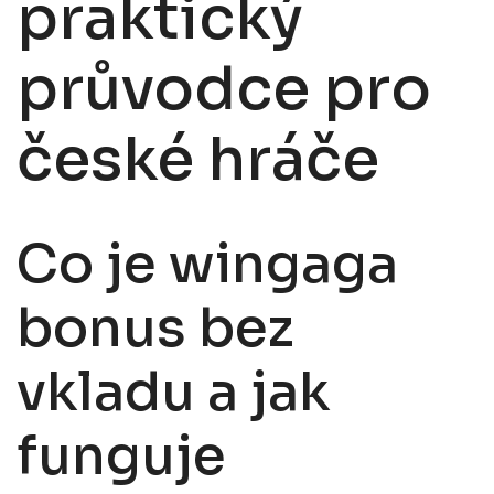
praktický
průvodce pro
české hráče
Co je wingaga
bonus bez
vkladu a jak
funguje