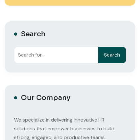
Search
Search
Search
Our Company
We specialize in delivering innovative HR
solutions that empower businesses to build
strong, engaged, and productive teams.