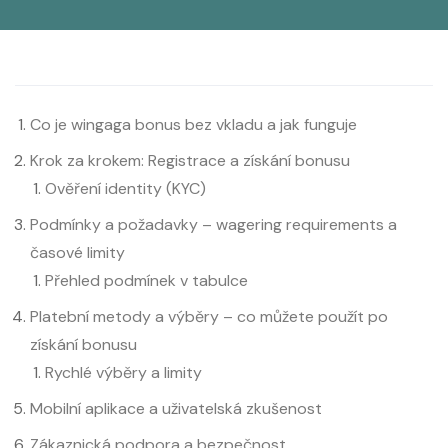
Co je wingaga bonus bez vkladu a jak funguje
Krok za krokem: Registrace a získání bonusu
Ověření identity (KYC)
Podmínky a požadavky – wagering requirements a
časové limity
Přehled podmínek v tabulce
Platební metody a výběry – co můžete použít po
získání bonusu
Rychlé výběry a limity
Mobilní aplikace a uživatelská zkušenost
Zákaznická podpora a bezpečnost