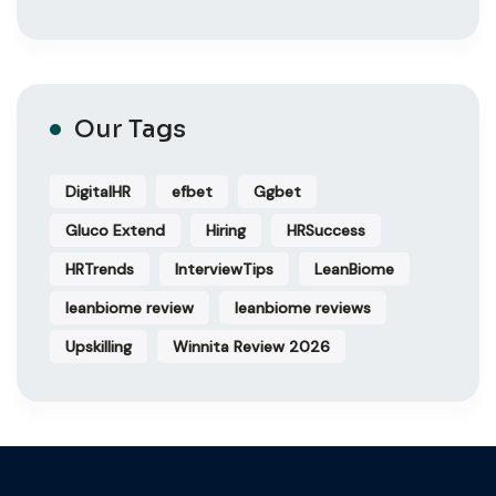
Our Tags
DigitalHR
efbet
Ggbet
Gluco Extend
Hiring
HRSuccess
HRTrends
InterviewTips
LeanBiome
leanbiome review
leanbiome reviews
Upskilling
Winnita Review 2026