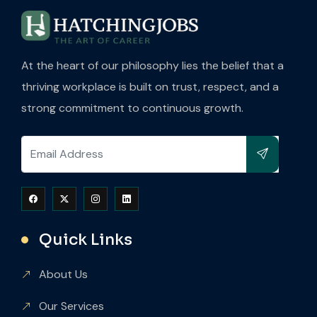
At the heart of our philosophy lies the belief that a
thriving workplace is built on trust, respect, and a
strong commitment to continuous growth.
Quick Links
About Us
Our Services