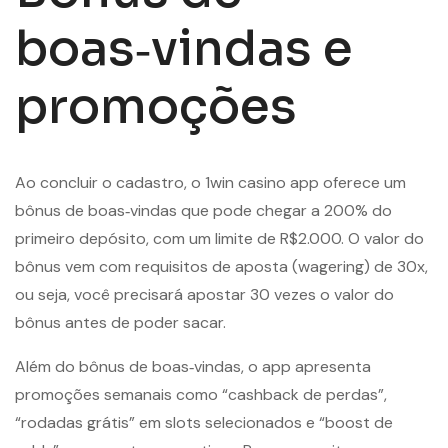
boas‑vindas e
promoções
Ao concluir o cadastro, o 1win casino app oferece um
bônus de boas‑vindas que pode chegar a 200% do
primeiro depósito, com um limite de R$2.000. O valor do
bônus vem com requisitos de aposta (wagering) de 30x,
ou seja, você precisará apostar 30 vezes o valor do
bônus antes de poder sacar.
Além do bônus de boas‑vindas, o app apresenta
promoções semanais como “cashback de perdas”,
“rodadas grátis” em slots selecionados e “boost de