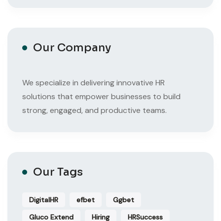
Our Company
We specialize in delivering innovative HR
solutions that empower businesses to build
strong, engaged, and productive teams.
Our Tags
DigitalHR
efbet
Ggbet
Gluco Extend
Hiring
HRSuccess