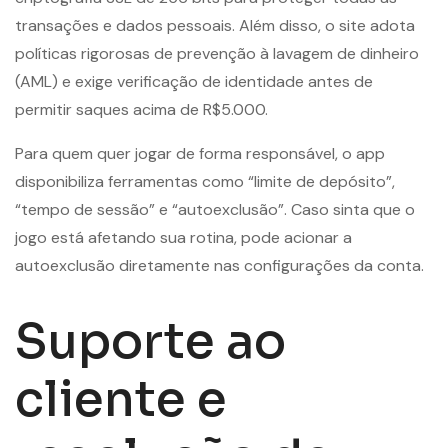
transações e dados pessoais. Além disso, o site adota
políticas rigorosas de prevenção à lavagem de dinheiro
(AML) e exige verificação de identidade antes de
permitir saques acima de R$5.000.
Para quem quer jogar de forma responsável, o app
disponibiliza ferramentas como “limite de depósito”,
“tempo de sessão” e “autoexclusão”. Caso sinta que o
jogo está afetando sua rotina, pode acionar a
autoexclusão diretamente nas configurações da conta.
Suporte ao
cliente e