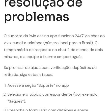
resolução de
problemas
O suporte da 1win casino app funciona 24/7 via chat ao
vivo, e‑mail e telefone (número local para o Brasil). O
tempo médio de resposta no chat é de menos de dois
minutos, e a equipe é fluente em português.
Se precisar de ajuda com verificação, depósitos ou
retirada, siga estas etapas:
Acesse a seção “Suporte” no app.
Selecione o tópico correspondente (por exemplo,
“Saques”).
Preencha o formulário com detalhes e anexe