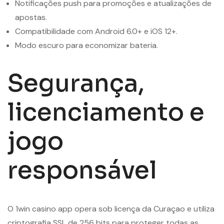
Notificações push para promoções e atualizações de
apostas.
Compatibilidade com Android 6.0+ e iOS 12+.
Modo escuro para economizar bateria.
Segurança,
licenciamento e
jogo
responsável
O 1win casino app opera sob licença da Curaçao e utiliza
criptografia SSL de 256 bits para proteger todas as