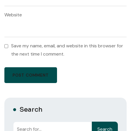
Website
Save my name, email, and website in this browser for
the next time I comment.
Search
Search
Search