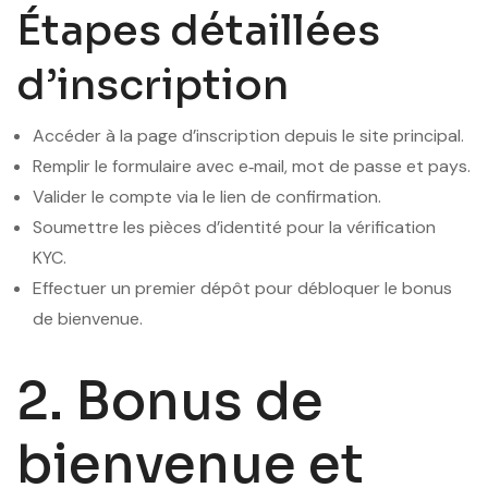
Étapes détaillées
d’inscription
Accéder à la page d’inscription depuis le site principal.
Remplir le formulaire avec e‑mail, mot de passe et pays.
Valider le compte via le lien de confirmation.
Soumettre les pièces d’identité pour la vérification
KYC.
Effectuer un premier dépôt pour débloquer le bonus
de bienvenue.
2. Bonus de
bienvenue et