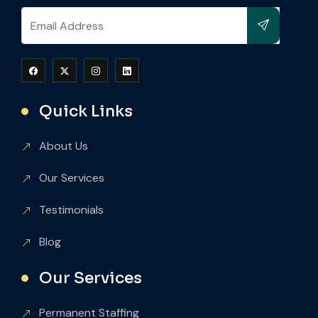
Quick Links
About Us
Our Services
Testimonials
Blog
Our Services
Permanent Staffing