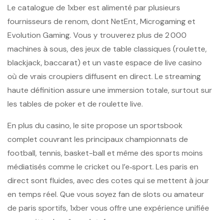
Le catalogue de 1xber est alimenté par plusieurs
fournisseurs de renom, dont NetEnt, Microgaming et
Evolution Gaming. Vous y trouverez plus de 2 000
machines à sous, des jeux de table classiques (roulette,
blackjack, baccarat) et un vaste espace de live casino
où de vrais croupiers diffusent en direct. Le streaming
haute définition assure une immersion totale, surtout sur
les tables de poker et de roulette live.
En plus du casino, le site propose un sportsbook
complet couvrant les principaux championnats de
football, tennis, basket-ball et même des sports moins
médiatisés comme le cricket ou l’e‑sport. Les paris en
direct sont fluides, avec des cotes qui se mettent à jour
en temps réel. Que vous soyez fan de slots ou amateur
de paris sportifs, 1xber vous offre une expérience unifiée