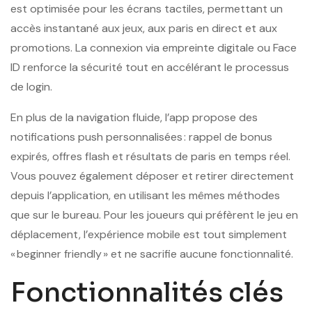
est optimisée pour les écrans tactiles, permettant un
accès instantané aux jeux, aux paris en direct et aux
promotions. La connexion via empreinte digitale ou Face
ID renforce la sécurité tout en accélérant le processus
de login.
En plus de la navigation fluide, l’app propose des
notifications push personnalisées : rappel de bonus
expirés, offres flash et résultats de paris en temps réel.
Vous pouvez également déposer et retirer directement
depuis l’application, en utilisant les mêmes méthodes
que sur le bureau. Pour les joueurs qui préfèrent le jeu en
déplacement, l’expérience mobile est tout simplement
« beginner friendly » et ne sacrifie aucune fonctionnalité.
Fonctionnalités clés