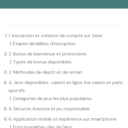
1. Inscription et création de compte sur 1xber
Étapes détaillées d’inscription
2. Bonus de bienvenue et promotions
Types de bonus disponibles
3. Méthodes de dépôt et de retrait
4. Jeux disponibles : casino en ligne, live casino et paris
sportifs
Catégories de jeux les plus populaires
5. Sécurité, licences et jeu responsable
6. Application mobile et expérience sur smartphone
Fonctionnalités clés de l’app