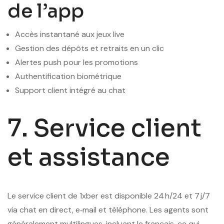
de l’app
Accès instantané aux jeux live
Gestion des dépôts et retraits en un clic
Alertes push pour les promotions
Authentification biométrique
Support client intégré au chat
7. Service client
et assistance
Le service client de 1xber est disponible 24 h/24 et 7 j/7
via chat en direct, e‑mail et téléphone. Les agents sont
généralement multilingues, incluant le français, ce qui