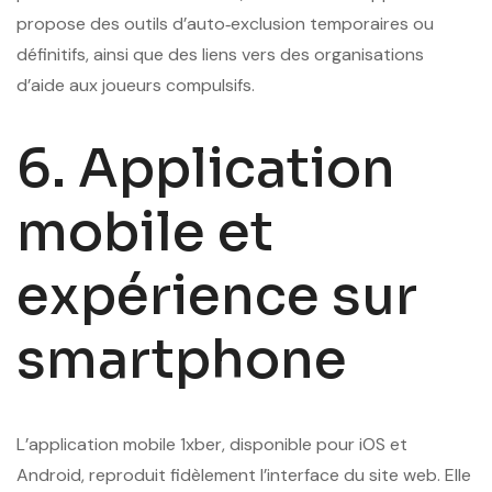
propose des outils d’auto‑exclusion temporaires ou
définitifs, ainsi que des liens vers des organisations
d’aide aux joueurs compulsifs.
6. Application
mobile et
expérience sur
smartphone
L’application mobile 1xber, disponible pour iOS et
Android, reproduit fidèlement l’interface du site web. Elle