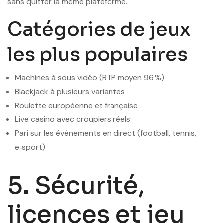
sans quitter la même plateforme.
Catégories de jeux
les plus populaires
Machines à sous vidéo (RTP moyen 96 %)
Blackjack à plusieurs variantes
Roulette européenne et française
Live casino avec croupiers réels
Pari sur les événements en direct (football, tennis,
e‑sport)
5. Sécurité,
licences et jeu