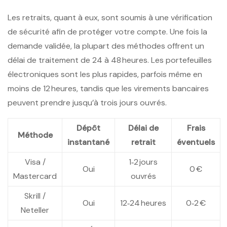
Les retraits, quant à eux, sont soumis à une vérification
de sécurité afin de protéger votre compte. Une fois la
demande validée, la plupart des méthodes offrent un
délai de traitement de 24 à 48 heures. Les portefeuilles
électroniques sont les plus rapides, parfois même en
moins de 12 heures, tandis que les virements bancaires
peuvent prendre jusqu’à trois jours ouvrés.
Dépôt
Délai de
Frais
Méthode
instantané
retrait
éventuels
Visa /
1‑2 jours
Oui
0 €
Mastercard
ouvrés
Skrill /
Oui
12‑24 heures
0‑2 €
Neteller