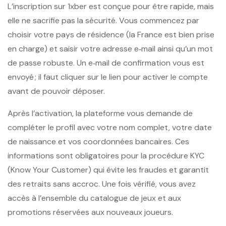
L’inscription sur 1xber est conçue pour être rapide, mais
elle ne sacrifie pas la sécurité. Vous commencez par
choisir votre pays de résidence (la France est bien prise
en charge) et saisir votre adresse e‑mail ainsi qu’un mot
de passe robuste. Un e‑mail de confirmation vous est
envoyé ; il faut cliquer sur le lien pour activer le compte
avant de pouvoir déposer.
Après l’activation, la plateforme vous demande de
compléter le profil avec votre nom complet, votre date
de naissance et vos coordonnées bancaires. Ces
informations sont obligatoires pour la procédure KYC
(Know Your Customer) qui évite les fraudes et garantit
des retraits sans accroc. Une fois vérifié, vous avez
accès à l’ensemble du catalogue de jeux et aux
promotions réservées aux nouveaux joueurs.