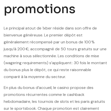
promotions
Le principal atout de 1xber réside dans son offre de
bienvenue généreuse. Le premier dépôt est
généralement récompensé par un bonus de 100 %
jusqu’à 200 €, accompagné de 50 tours gratuits sur une
machine à sous sélectionnée. Les conditions de mise
(wagering requirements) s’appliquent : 30 fois le montant
du bonus plus le dépôt, ce qui reste raisonnable
comparé à la moyenne du secteur.
En plus du bonus d’accueil, le casino propose des
promotions récurrentes comme le cashback
hebdomadaire, les tournois de slots et les paris gratuits
sur le sportsbook. Chaque promotion est clairement