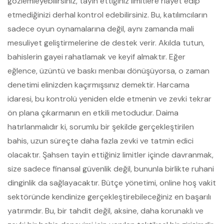
gözlemleyebilirsiniz, tayin ettiğiniz limitlere riayet edip
etmediğinizi derhal kontrol edebilirsiniz. Bu, katılımcıların
sadece oyun oynamalarına değil, aynı zamanda mali
mesuliyet geliştirmelerine de destek verir. Akılda tutun,
bahislerin gayei rahatlamak ve keyif almaktır. Eğer
eğlence, üzüntü ve baskı menbaı dönüşüyorsa, o zaman
denetimi elinizden kaçırmışsınız demektir. Harcama
idaresi, bu kontrolü yeniden elde etmenin ve zevki tekrar
ön plana çıkarmanın en etkili metodudur. Daima
hatırlanmalıdır ki, sorumlu bir şekilde gerçekleştirilen
bahis, uzun süreçte daha fazla zevki ve tatmin edici
olacaktır. Şahsen tayin ettiğiniz limitler içinde davranmak,
size sadece finansal güvenlik değil, bununla birlikte ruhani
dinginlik da sağlayacaktır. Bütçe yönetimi, online hoş vakit
sektöründe kendinize gerçekleştirebileceğiniz en başarılı
yatırımdır. Bu, bir tahdit değil, aksine, daha korunaklı ve