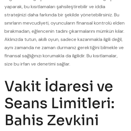
yaparak, bu kısıtlamaları şahsileştirebilir ve iddia
stratejinizi daha farkında bir şekilde yönetebilirsiniz. Bu
sınırların mevcudiyeti, oyuncuların finansal kontrolü elden
bırakmadan, eğlencenin tadını çıkarmalarını mümkün kılar.
Aklınızda tutun, akıllı oyun, sadece kazanmakla ilgili değil,
aynı zamanda ne zaman durmanız gerektiğini bilmekle ve
finansal sağlığınızı korumakla da ilgilidir. Bu kısıtlamalar,
size bu irfan ve denetimi sağlar.
Vakit İdaresi ve
Seans Limitleri:
Bahis Zevkini