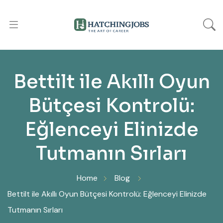
Bettilt ile Akıllı Oyun
Bütçesi Kontrolü:
Eğlenceyi Elinizde
Tutmanın Sırları
Home
Blog
Bettilt ile Akıllı Oyun Bütçesi Kontrolü: Eğlenceyi Elinizde
Tutmanın Sırları