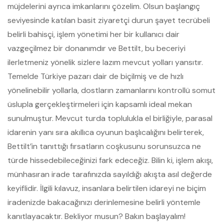
müjdelerini ayrıca imkanlarını çözelim. Olsun başlangıç
seviyesinde katılan basit ziyaretçi durun şayet tecrübeli
belirli bahisçi, işlem yönetimi her bir kullanıcı dair
vazgeçilmez bir donanımdır ve Bettilt, bu beceriyi
ilerletmeniz yönelik sizlere lazım mevcut yolları yansıtır.
Temelde Türkiye pazarı dair de biçilmiş ve de hızlı
yönelinebilir yollarla, dostların zamanlarını kontrollü somut
üslupla gerçekleştirmeleri için kapsamlı ideal mekan
sunulmuştur. Mevcut turda toplulukla el birliğiyle, parasal
idarenin yanı sıra akıllıca oyunun başlıcalığını belirterek,
Bettilt’in tanıttığı fırsatların coşkusunu sorunsuzca ne
türde hissedebileceğinizi fark edeceğiz. Bilin ki, işlem akışı,
münhasıran irade tarafınızda sayıldığı akışta asıl değerde
keyiflidir. İlgili kılavuz, insanlara belirtilen idareyi ne biçim
iradenizde bakacağınızı derinlemesine belirli yöntemle
kanıtlayacaktır. Bekliyor musun? Bakın başlayalım!