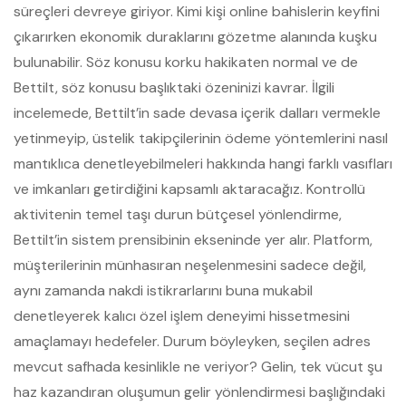
süreçleri devreye giriyor. Kimi kişi online bahislerin keyfini
çıkarırken ekonomik duraklarını gözetme alanında kuşku
bulunabilir. Söz konusu korku hakikaten normal ve de
Bettilt, söz konusu başlıktaki özeninizi kavrar. İlgili
incelemede, Bettilt’in sade devasa içerik dalları vermekle
yetinmeyip, üstelik takipçilerinin ödeme yöntemlerini nasıl
mantıklıca denetleyebilmeleri hakkında hangi farklı vasıfları
ve imkanları getirdiğini kapsamlı aktaracağız. Kontrollü
aktivitenin temel taşı durun bütçesel yönlendirme,
Bettilt’in sistem prensibinin ekseninde yer alır. Platform,
müşterilerinin münhasıran neşelenmesini sadece değil,
aynı zamanda nakdi istikrarlarını buna mukabil
denetleyerek kalıcı özel işlem deneyimi hissetmesini
amaçlamayı hedefeler. Durum böyleyken, seçilen adres
mevcut safhada kesinlikle ne veriyor? Gelin, tek vücut şu
haz kazandıran oluşumun gelir yönlendirmesi başlığındaki