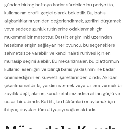
günden birkaç haftaya kadar sürebilen bu periyotta,
kullanıcının profili geçici olarak bekletilir. Bu, bahis
alışkanlıklarını yeniden değerlendirmek, gerilimi düşürmek
veya sadece günlük rutinlerine odaklanmak için
mükemmel bir metottur. Bettilt erişim linki üzerinden
hesabına erişim sağlayan her oyuncu, bu seçeneklere
zahmetsizce varabilir ve kendi haleti ruhiyesi için en
münasip seçimi alabilir. Bu mekanizmalar, bu platformun
kullanıcı esenliğini ve bilinçli bahis yaklaşımını ne kadar
önemsediğinin en kuvvetli işaretlerinden biridir. Akıldan
çıkarılmamalıdır ki, yardım istemek veya bir ara vermek bir
zayıflık değil, aksine, kendi refahınız adına atılan güçlü ve
cesur bir adımdır. Bettilt, bu hükümleri onaylamak için
ihtiyaç duyulan tüm altyapıyı sağlamaktadır.