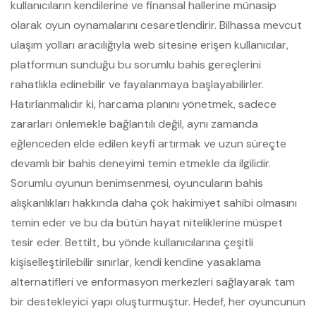
kullanıcıların kendilerine ve finansal hallerine münasip
olarak oyun oynamalarını cesaretlendirir. Bilhassa mevcut
ulaşım yolları aracılığıyla web sitesine erişen kullanıcılar,
platformun sunduğu bu sorumlu bahis gereçlerini
rahatlıkla edinebilir ve fayalanmaya başlayabilirler.
Hatırlanmalıdır ki, harcama planını yönetmek, sadece
zararları önlemekle bağlantılı değil, aynı zamanda
eğlenceden elde edilen keyfi artırmak ve uzun süreçte
devamlı bir bahis deneyimi temin etmekle da ilgilidir.
Sorumlu oyunun benimsenmesi, oyuncuların bahis
alışkanlıkları hakkında daha çok hakimiyet sahibi olmasını
temin eder ve bu da bütün hayat niteliklerine müspet
tesir eder. Bettilt, bu yönde kullanıcılarına çeşitli
kişiselleştirilebilir sınırlar, kendi kendine yasaklama
alternatifleri ve enformasyon merkezleri sağlayarak tam
bir destekleyici yapı oluşturmuştur. Hedef, her oyuncunun