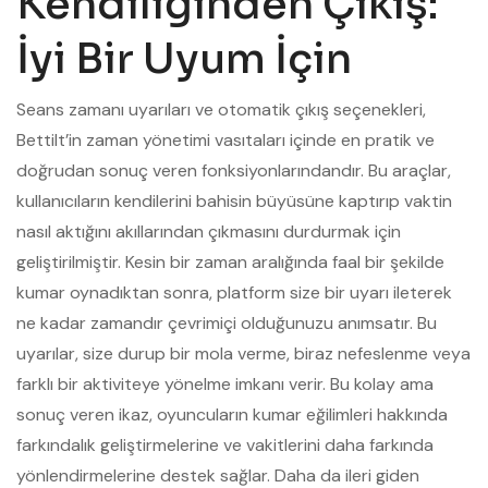
Kendiliğinden Çıkış:
İyi Bir Uyum İçin
Seans zamanı uyarıları ve otomatik çıkış seçenekleri,
Bettilt’in zaman yönetimi vasıtaları içinde en pratik ve
doğrudan sonuç veren fonksiyonlarındandır. Bu araçlar,
kullanıcıların kendilerini bahisin büyüsüne kaptırıp vaktin
nasıl aktığını akıllarından çıkmasını durdurmak için
geliştirilmiştir. Kesin bir zaman aralığında faal bir şekilde
kumar oynadıktan sonra, platform size bir uyarı ileterek
ne kadar zamandır çevrimiçi olduğunuzu anımsatır. Bu
uyarılar, size durup bir mola verme, biraz nefeslenme veya
farklı bir aktiviteye yönelme imkanı verir. Bu kolay ama
sonuç veren ikaz, oyuncuların kumar eğilimleri hakkında
farkındalık geliştirmelerine ve vakitlerini daha farkında
yönlendirmelerine destek sağlar. Daha da ileri giden