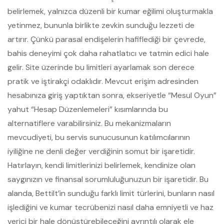
belirlemek, yalnızca düzenli bir kumar eğilimi oluşturmakla
yetinmez, bununla birlikte zevkin sunduğu lezzeti de
artırır. Çünkü parasal endişelerin hafiflediği bir çevrede,
bahis deneyimi çok daha rahatlatıcı ve tatmin edici hale
gelir. Site üzerinde bu limitleri ayarlamak son derece
pratik ve iştirakçi odaklıdır. Mevcut erişim adresinden
hesabınıza giriş yaptıktan sonra, ekseriyetle “Mesul Oyun”
yahut “Hesap Düzenlemeleri” kısımlarında bu
alternatiflere varabilirsiniz. Bu mekanizmaların
mevcudiyeti, bu servis sunucusunun katılımcılarının
iyiliğine ne denli değer verdiğinin somut bir işaretidir.
Hatırlayın, kendi limitlerinizi belirlemek, kendinize olan
saygınızın ve finansal sorumluluğunuzun bir işaretidir. Bu
alanda, Bettilt’in sunduğu farklı limit türlerini, bunların nasıl
işlediğini ve kumar tecrübenizi nasıl daha emniyetli ve haz
verici bir hale dönüştürebileceğini ayrıntılı olarak ele