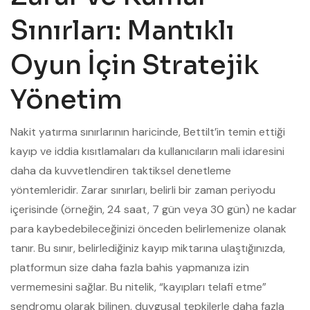
Sınırları: Mantıklı
Oyun İçin Stratejik
Yönetim
Nakit yatırma sınırlarının haricinde, Bettilt’in temin ettiği
kayıp ve iddia kısıtlamaları da kullanıcıların mali idaresini
daha da kuvvetlendiren taktiksel denetleme
yöntemleridir. Zarar sınırları, belirli bir zaman periyodu
içerisinde (örneğin, 24 saat, 7 gün veya 30 gün) ne kadar
para kaybedebileceğinizi önceden belirlemenize olanak
tanır. Bu sınır, belirlediğiniz kayıp miktarına ulaştığınızda,
platformun size daha fazla bahis yapmanıza izin
vermemesini sağlar. Bu nitelik, “kayıpları telafi etme”
sendromu olarak bilinen, duygusal tepkilerle daha fazla