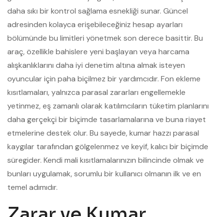
daha sıkı bir kontrol sağlama esnekliği sunar. Güncel
adresinden kolayca erişebileceğiniz hesap ayarları
bölümünde bu limitleri yönetmek son derece basittir. Bu
araç, özellikle bahislere yeni başlayan veya harcama
alışkanlıklarını daha iyi denetim altına almak isteyen
oyuncular için paha biçilmez bir yardımcıdır. Fon ekleme
kısıtlamaları, yalnızca parasal zararları engellemekle
yetinmez, eş zamanlı olarak katılımcıların tüketim planlarını
daha gerçekçi bir biçimde tasarlamalarına ve buna riayet
etmelerine destek olur. Bu sayede, kumar hazzı parasal
kaygılar tarafından gölgelenmez ve keyif, kalıcı bir biçimde
süregider. Kendi mali kısıtlamalarınızın bilincinde olmak ve
bunları uygulamak, sorumlu bir kullanıcı olmanın ilk ve en
temel adımıdır.
Zarar ve Kumar