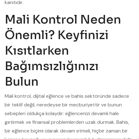
kanıtıdır.
Mali Kontrol Neden
Önemli? Keyfinizi
Kısıtlarken
Bağımsızlığınızı
Bulun
Mali kontrol, dijital eğlence ve bahis sektöründe sadece
bir teklif değil, neredeyse bir mecburiyettir ve bunun
sebepleri oldukça kolaydır: eğlencenizi devamlı hale
getirmek ve finansal problemlerden uzak durmak. Bahis,
bir eğlence biçimi olarak devam etmeli, hiçbir zaman bir