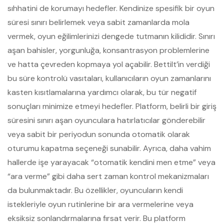
sıhhatini de korumayı hedefler. Kendinize spesifik bir oyun
süresi sınırı belirlemek veya sabit zamanlarda mola
vermek, oyun eğilimlerinizi dengede tutmanın kilididir. Sınırı
aşan bahisler, yorgunluğa, konsantrasyon problemlerine
ve hatta çevreden kopmaya yol açabilir. Bettilt’in verdiği
bu süre kontrolü vasıtaları, kullanıcıların oyun zamanlarını
kasten kısıtlamalarına yardımcı olarak, bu tür negatif
sonuçları minimize etmeyi hedefler. Platform, belirli bir giriş
süresini sınırı aşan oyunculara hatırlatıcılar gönderebilir
veya sabit bir periyodun sonunda otomatik olarak
oturumu kapatma seçeneği sunabilir. Ayrıca, daha vahim
hallerde işe yarayacak “otomatik kendini men etme” veya
“ara verme” gibi daha sert zaman kontrol mekanizmaları
da bulunmaktadır. Bu özellikler, oyuncuların kendi
istekleriyle oyun rutinlerine bir ara vermelerine veya
eksiksiz sonlandırmalarına fırsat verir. Bu platform