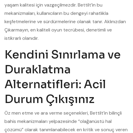
yaşam kalitesi için vazgeçilmezdir. Bettilt’in bu
mekanizmaları, kullanıcıların bu dengeyi rahatlıkla
keşfetmelerine ve sürdürmelerine olanak tanır. Aklınızdan
Çıkarmayın, en kaliteli oyun tecrübesi, denetimli ve
istikrarlı olanıdır.
Kendini Sınırlama ve
Duraklatma
Alternatifleri: Acil
Durum Çıkışınız
Öz men etme ve ara verme seçenekleri, Bettilt’in bilinçli
bahis mekanizmaları yelpazesinde “olağanüstü hal
çözümü” olarak tanımlanabilecek en kritik ve sonuç veren