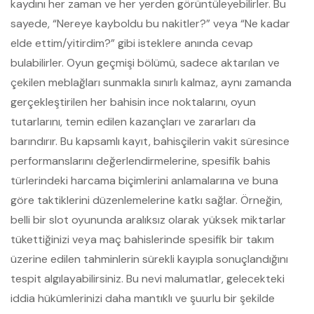
kaydını her zaman ve her yerden görüntüleyebilirler. Bu
sayede, “Nereye kayboldu bu nakitler?” veya “Ne kadar
elde ettim/yitirdim?” gibi isteklere anında cevap
bulabilirler. Oyun geçmişi bölümü, sadece aktarılan ve
çekilen meblağları sunmakla sınırlı kalmaz, aynı zamanda
gerçekleştirilen her bahisin ince noktalarını, oyun
tutarlarını, temin edilen kazançları ve zararları da
barındırır. Bu kapsamlı kayıt, bahisçilerin vakit süresince
performanslarını değerlendirmelerine, spesifik bahis
türlerindeki harcama biçimlerini anlamalarına ve buna
göre taktiklerini düzenlemelerine katkı sağlar. Örneğin,
belli bir slot oyununda aralıksız olarak yüksek miktarlar
tükettiğinizi veya maç bahislerinde spesifik bir takım
üzerine edilen tahminlerin sürekli kayıpla sonuçlandığını
tespit algılayabilirsiniz. Bu nevi malumatlar, gelecekteki
iddia hükümlerinizi daha mantıklı ve şuurlu bir şekilde