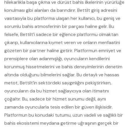
hilekarlıkla başa çıkma ve dürüst bahis ilkelerinin yürürlüğe
konulması gibi alanları da barındırır. Bettilt giriş adresini
vasıtasıyla bu platforma ulaşan her kullanıcı, bu geniş ve
sorumlu bahis atmosferinin bir parçası haline gelir. Bu
felsefe, Bettilt’i sadece bir eğlence platformu olmaktan
çıkarıp, kullanıcılarına kıymet veren ve onların menfaatini
gözeten bir partner haline getirir. Platformun emniyet ve
prensiplere olan adanmışlığı, oyuncuların kendilerini
korunmuş hissetmelerini ve bahis deneyimlerinin denetim
altında olduğunu bilmelerini sağlar. Bu detaylı ve hassas
metot, Bettilt’in sektördeki saygınlığını pekiştirirken,
oyuncuların da bu hizmet sağlayıcıya olan itimatını
çoğaltır. Bu, sadece bir hizmet sunumu değil, aynı
zamanda oyuncularla tesis edilen bir güven ilişkisidir.
Platformun bu konudaki tutumu, uzun vadeli ve sağlıklı bir
bahis ekosistemi meydana getirme uğraşının gerçek bir