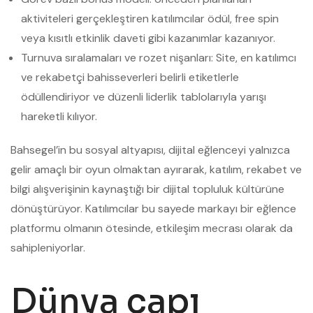
aktiviteleri gerçekleştiren katılımcılar ödül, free spin
veya kısıtlı etkinlik daveti gibi kazanımlar kazanıyor.
Turnuva sıralamaları ve rozet nişanları: Site, en katılımcı
ve rekabetçi bahisseverleri belirli etiketlerle
ödüllendiriyor ve düzenli liderlik tablolarıyla yarışı
hareketli kılıyor.
Bahsegel’in bu sosyal altyapısı, dijital eğlenceyi yalnızca
gelir amaçlı bir oyun olmaktan ayırarak, katılım, rekabet ve
bilgi alışverişinin kaynaştığı bir dijital topluluk kültürüne
dönüştürüyor. Katılımcılar bu sayede markayı bir eğlence
platformu olmanın ötesinde, etkileşim mecrası olarak da
sahipleniyorlar.
Dünya çapı