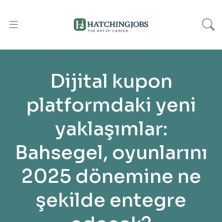
Dijital kupon
platformdaki yeni
yaklaşımlar:
Bahsegel, oyunlarını
2025 dönemine ne
şekilde entegre