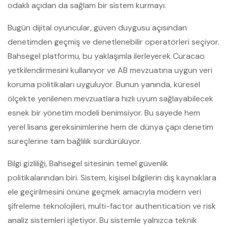
odaklı açıdan da sağlam bir sistem kurmayı.
Bugün dijital oyuncular, güven duygusu açısından
denetimden geçmiş ve denetlenebilir operatörleri seçiyor.
Bahsegel platformu, bu yaklaşımla ilerleyerek Curacao
yetkilendirmesini kullanıyor ve AB mevzuatına uygun veri
koruma politikaları uyguluyor. Bunun yanında, küresel
ölçekte yenilenen mevzuatlara hızlı uyum sağlayabilecek
esnek bir yönetim modeli benimsiyor. Bu sayede hem
yerel lisans gereksinimlerine hem de dünya çapı denetim
süreçlerine tam bağlılık sürdürülüyor.
Bilgi gizliliği, Bahsegel sitesinin temel güvenlik
politikalarından biri. Sistem, kişisel bilgilerin dış kaynaklara
ele geçirilmesini önüne geçmek amacıyla modern veri
şifreleme teknolojileri, multi-factor authentication ve risk
analiz sistemleri işletiyor. Bu sistemle yalnızca teknik