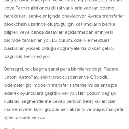
veya Tether gibi öncü dijital varlıklarla yapılan ödeme
hareketleri, saniyeler içinde onaylanıyor. Ayrıca transferler
blockchain üzerinde oluştuğu için, katılımcıların banka
bilgileri veya banka detayları açıklanmadan emniyetli
biçimde tamamlanıyor. Bu durum, özellikle mevzuat
baskısının yüksek olduğu coğrafyalarda dikkat çekici
özgürlük temin ediyor.
Bahsegel, tek başına sanal para birimlerini değil; Papara,
Jeton, AstroPay, elektronik cüzdanlar ve QR kodlu
ödemeler gibi modern transfer sistemlerini da entegre
ederek oyunculara çeşitlilik veriyor. Her çözüm değişik
kullanıcı segmentlerine cevap veriyor: belirli kullanıcılar
mahremiyete, farklı gruplar seri aktarım ve düşük maliyetli
işlem öncelik veriyor.