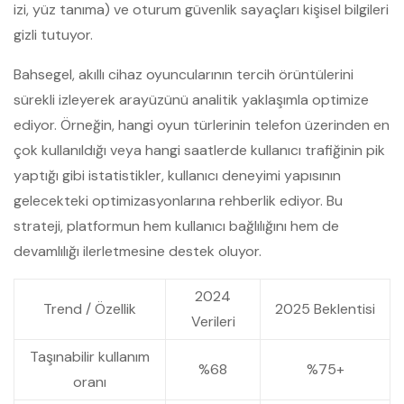
izi, yüz tanıma) ve oturum güvenlik sayaçları kişisel bilgileri
gizli tutuyor.
Bahsegel, akıllı cihaz oyuncularının tercih örüntülerini
sürekli izleyerek arayüzünü analitik yaklaşımla optimize
ediyor. Örneğin, hangi oyun türlerinin telefon üzerinden en
çok kullanıldığı veya hangi saatlerde kullanıcı trafiğinin pik
yaptığı gibi istatistikler, kullanıcı deneyimi yapısının
gelecekteki optimizasyonlarına rehberlik ediyor. Bu
strateji, platformun hem kullanıcı bağlılığını hem de
devamlılığı ilerletmesine destek oluyor.
2024
Trend / Özellik
2025 Beklentisi
Verileri
Taşınabilir kullanım
%68
%75+
oranı