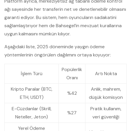
Platform ayrıca, merkeziyetsiz ağ tabanlı ödeme kontrol
ağı sayesinde her transferin net ve denetlenebilir olmasını
garanti ediyor. Bu sistem, hem oyuncuların sadakatini
sağlamlaştırıyor hem de Bahsegel’in mevzuat kurallarına
uygun kalmasını mümkün kılıyor.
Aşağıdaki liste, 2025 döneminde yaygın ödeme
yöntemlerinin öngörülen dağılımını ortaya koyuyor:
Popülerlik
İşlem Türü
Artı Nokta
Oranı
Kripto Paralar (BTC,
Anlık, mahrem,
%42
ETH, USDT)
düşük komisyon
E-Cüzdanlar (Skrill,
Pratik kullanım,
%27
Neteller, Jeton)
veri güvenliği
Yerel Ödeme