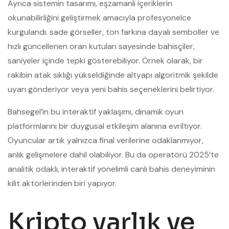
Ayrıca sistemin tasarımı, eşzamanlı içeriklerin
okunabilirliğini geliştirmek amacıyla profesyonelce
kurgulandı. sade görseller, ton farkına dayalı semboller ve
hızlı güncellenen oran kutuları sayesinde bahisçiler,
saniyeler içinde tepki gösterebiliyor. Örnek olarak, bir
rakibin atak sıklığı yükseldiğinde altyapı algoritmik şekilde
uyarı gönderiyor veya yeni bahis seçeneklerini belirtiyor.
Bahsegel’in bu interaktif yaklaşımı, dinamik oyun
platformlarını bir duygusal etkileşim alanına evriltıyor.
Oyuncular artık yalnızca final verilerine odaklanmıyor,
anlık gelişmelere dahil olabiliyor. Bu da operatörü 2025’te
analitik odaklı, interaktif yönelimli canlı bahis deneyiminin
kilit aktörlerinden biri yapıyor.
Kripto varlık ve