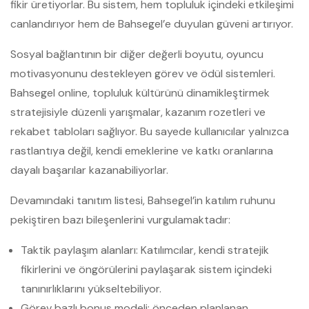
fikir üretiyorlar. Bu sistem, hem topluluk içindeki etkileşimi
canlandırıyor hem de Bahsegel’e duyulan güveni artırıyor.
Sosyal bağlantının bir diğer değerli boyutu, oyuncu
motivasyonunu destekleyen görev ve ödül sistemleri.
Bahsegel online, topluluk kültürünü dinamikleştirmek
stratejisiyle düzenli yarışmalar, kazanım rozetleri ve
rekabet tabloları sağlıyor. Bu sayede kullanıcılar yalnızca
rastlantıya değil, kendi emeklerine ve katkı oranlarına
dayalı başarılar kazanabiliyorlar.
Devamındaki tanıtım listesi, Bahsegel’in katılım ruhunu
pekiştiren bazı bileşenlerini vurgulamaktadır:
Taktik paylaşım alanları: Katılımcılar, kendi stratejik
fikirlerini ve öngörülerini paylaşarak sistem içindeki
tanınırlıklarını yükseltebiliyor.
Görev bazlı bonus modeli: önceden planlanan