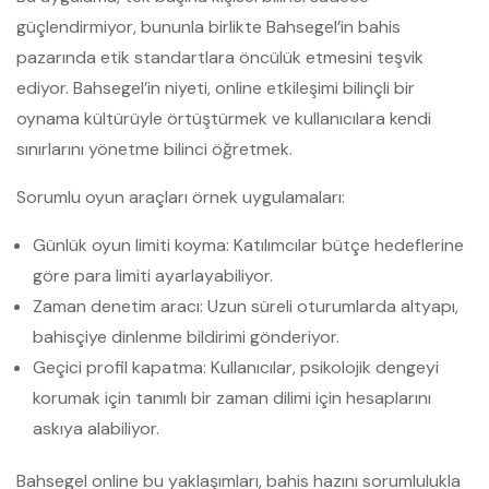
güçlendirmiyor, bununla birlikte Bahsegel’in bahis
pazarında etik standartlara öncülük etmesini teşvik
ediyor. Bahsegel’in niyeti, online etkileşimi bilinçli bir
oynama kültürüyle örtüştürmek ve kullanıcılara kendi
sınırlarını yönetme bilinci öğretmek.
Sorumlu oyun araçları örnek uygulamaları:
Günlük oyun limiti koyma: Katılımcılar bütçe hedeflerine
göre para limiti ayarlayabiliyor.
Zaman denetim aracı: Uzun süreli oturumlarda altyapı,
bahisçiye dinlenme bildirimi gönderiyor.
Geçici profil kapatma: Kullanıcılar, psikolojik dengeyi
korumak için tanımlı bir zaman dilimi için hesaplarını
askıya alabiliyor.
Bahsegel online bu yaklaşımları, bahis hazını sorumlulukla