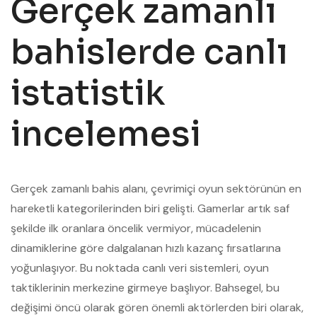
Gerçek zamanlı
bahislerde canlı
istatistik
incelemesi
Gerçek zamanlı bahis alanı, çevrimiçi oyun sektörünün en
hareketli kategorilerinden biri gelişti. Gamerlar artık saf
şekilde ilk oranlara öncelik vermiyor, mücadelenin
dinamiklerine göre dalgalanan hızlı kazanç fırsatlarına
yoğunlaşıyor. Bu noktada canlı veri sistemleri, oyun
taktiklerinin merkezine girmeye başlıyor. Bahsegel, bu
değişimi öncü olarak gören önemli aktörlerden biri olarak,