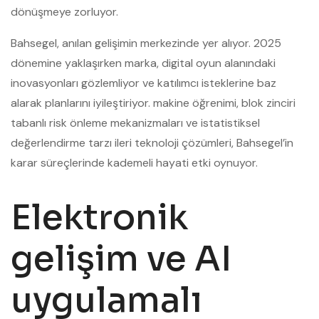
dönüşmeye zorluyor.
Bahsegel, anılan gelişimin merkezinde yer alıyor. 2025
dönemine yaklaşırken marka, digital oyun alanındaki
inovasyonları gözlemliyor ve katılımcı isteklerine baz
alarak planlarını iyileştiriyor. makine öğrenimi, blok zinciri
tabanlı risk önleme mekanizmaları ve istatistiksel
değerlendirme tarzı ileri teknoloji çözümleri, Bahsegel’in
karar süreçlerinde kademeli hayati etki oynuyor.
Elektronik
gelişim ve AI
uygulamalı