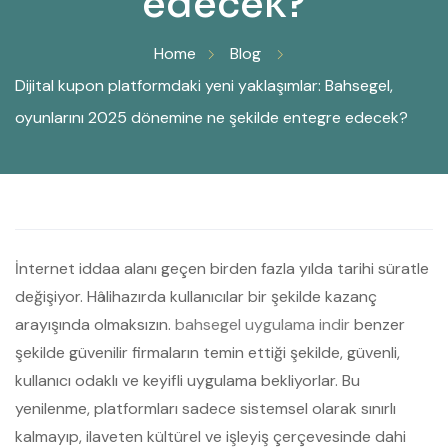
edecek?
Home
Blog
Dijital kupon platformdaki yeni yaklaşımlar: Bahsegel,
oyunlarını 2025 dönemine ne şekilde entegre edecek?
İnternet iddaa alanı geçen birden fazla yılda tarihi süratle
değişiyor. Hâlihazırda kullanıcılar bir şekilde kazanç
arayışında olmaksızın.
bahsegel uygulama indir
benzer
şekilde güvenilir firmaların temin ettiği şekilde, güvenli,
kullanıcı odaklı ve keyifli uygulama bekliyorlar. Bu
yenilenme, platformları sadece sistemsel olarak sınırlı
kalmayıp, ilaveten kültürel ve işleyiş çerçevesinde dahi