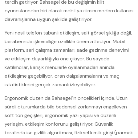
tercih getiriyor. Bahsegel de bu değişimin kilit
oyuncularından biri olarak mobil yazılımını modern kullanıcı
davranışlarına uygun şekilde geliştiriyor.
Yeni nesil telefon tabanlı etkileşim, salt görsel şıklığa değil,
beraberinde işlevselliğe özellikle önem atfediyor. Mobil
platform, seri çalışma zamanları, sade gezinme deneyimi
ve etkileşim duyarlılığıyla öne çıkıyor. Bu sayede
katılımcılar, karışık menülerle oyalanmadan anında
etkileşime geçebiliyor, oran dalgalanmalarını ve maç
istatistiklerini gerçek zamanlı izleyebiliyor.
Ergonomik düzen da Bahsegel’in öncelikleri içinde. Uzun
süreli oturumlarda bile bedensel zorlanmayı engelleyen
soft ton geçişleri, ergonomik yazı yapısı ve düzenli
yerleşim, etkileşim konforunu geliştiriyor. Güvenlik
tarafında ise gizlilik algoritması, fiziksel kimlik girişi (parmak