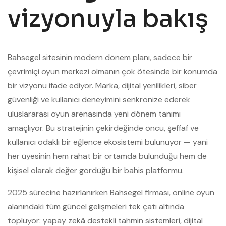
vizyonuyla bakış
Bahsegel sitesinin modern dönem planı, sadece bir
çevrimiçi oyun merkezi olmanın çok ötesinde bir konumda
bir vizyonu ifade ediyor. Marka, dijital yenilikleri, siber
güvenliği ve kullanıcı deneyimini senkronize ederek
uluslararası oyun arenasında yeni dönem tanımı
amaçlıyor. Bu stratejinin çekirdeğinde öncü, şeffaf ve
kullanıcı odaklı bir eğlence ekosistemi bulunuyor — yani
her üyesinin hem rahat bir ortamda bulunduğu hem de
kişisel olarak değer gördüğü bir bahis platformu.
2025 sürecine hazırlanırken Bahsegel firması, online oyun
alanındaki tüm güncel gelişmeleri tek çatı altında
topluyor: yapay zekâ destekli tahmin sistemleri, dijital