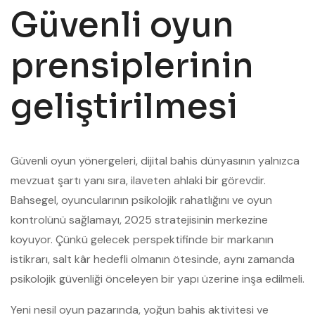
Güvenli oyun
prensiplerinin
geliştirilmesi
Güvenli oyun yönergeleri, dijital bahis dünyasının yalnızca
mevzuat şartı yanı sıra, ilaveten ahlaki bir görevdir.
Bahsegel, oyuncularının psikolojik rahatlığını ve oyun
kontrolünü sağlamayı, 2025 stratejisinin merkezine
koyuyor. Çünkü gelecek perspektifinde bir markanın
istikrarı, salt kâr hedefli olmanın ötesinde, aynı zamanda
psikolojik güvenliği önceleyen bir yapı üzerine inşa edilmeli.
Yeni nesil oyun pazarında, yoğun bahis aktivitesi ve