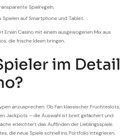
ransparente Spielregeln.
es Spielen auf Smartphone und Tablet.
tet Erwin Casino mit einem ausgewogenen Mix aus
, die frische Ideen bringen.
pieler im Detail
no?
rtypen anzusprechen. Ob Fan klassischer Früchteslots,
en Jackpots – die Auswahl ist breit gefächert und
läche erleichtert das Auffinden der Lieblingsspiele.
 die neue Spiele schnell ins Portfolio integrieren.