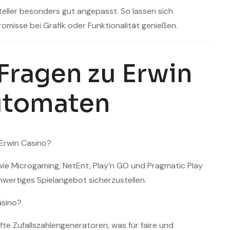
teller besonders gut angepasst. So lassen sich
isse bei Grafik oder Funktionalität genießen.
Fragen zu Erwin
utomaten
 Erwin Casino?
wie Microgaming, NetEnt, Play’n GO und Pragmatic Play
ertiges Spielangebot sicherzustellen.
asino?
üfte Zufallszahlengeneratoren, was für faire und