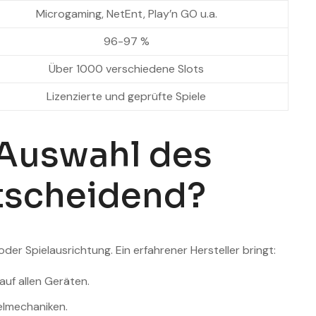
Microgaming, NetEnt, Play’n GO u.a.
96-97 %
Über 1000 verschiedene Slots
Lizenzierte und geprüfte Spiele
 Auswahl des
ntscheidend?
oder Spielausrichtung. Ein erfahrener Hersteller bringt:
auf allen Geräten.
elmechaniken.