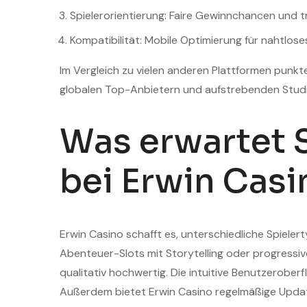
Spielerorientierung: Faire Gewinnchancen und t
Kompatibilität: Mobile Optimierung für nahtlos
Im Vergleich zu vielen anderen Plattformen punk
globalen Top-Anbietern und aufstrebenden Studios
Was erwartet S
bei Erwin Casi
Erwin Casino schafft es, unterschiedliche Spiele
Abenteuer-Slots mit Storytelling oder progressiv
qualitativ hochwertig. Die intuitive Benutzeroberf
Außerdem bietet Erwin Casino regelmäßige Updates,