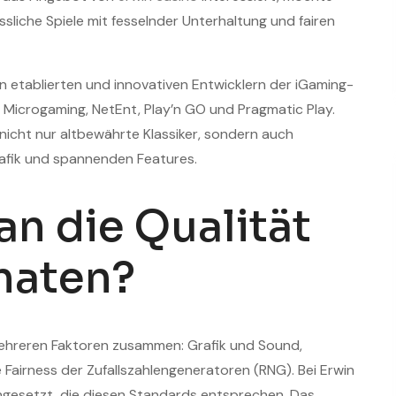
ässliche Spiele mit fesselnder Unterhaltung und fairen
 etablierten und innovativen Entwicklern der iGaming-
 Microgaming, NetEnt, Play’n GO und Pragmatic Play.
nicht nur altbewährte Klassiker, sondern auch
afik und spannenden Features.
n die Qualität
maten?
mehreren Faktoren zusammen: Grafik und Sound,
Fairness der Zufallszahlengeneratoren (RNG). Bei Erwin
eingesetzt, die diesen Standards entsprechen. Das