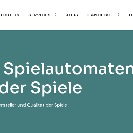
BOUT US
SERVICES
JOBS
CANDIDATE
C
 Spielautomaten
der Spiele
steller und Qualität der Spiele