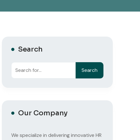
Search
Search
Search
Our Company
We specialize in delivering innovative HR