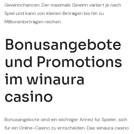
Gewinnchancen. Der maximale Gewinn variiert je nach
Spiel und kann von kleinen Beträgen bis hin zu
Millionenbeträgen reichen.
Bonusangebote
und Promotions
im winaura
casino
Bonusangebote sind ein wichtiger Anreiz für Spieler, sich
für ein Online-Casino zu entscheiden. Das winaura casino