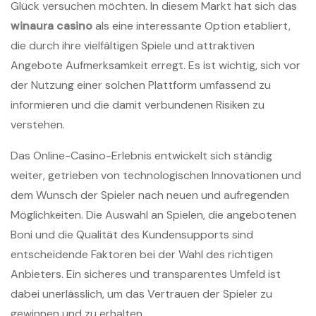
Glück versuchen möchten. In diesem Markt hat sich das
winaura casino
als eine interessante Option etabliert,
die durch ihre vielfältigen Spiele und attraktiven
Angebote Aufmerksamkeit erregt. Es ist wichtig, sich vor
der Nutzung einer solchen Plattform umfassend zu
informieren und die damit verbundenen Risiken zu
verstehen.
Das Online-Casino-Erlebnis entwickelt sich ständig
weiter, getrieben von technologischen Innovationen und
dem Wunsch der Spieler nach neuen und aufregenden
Möglichkeiten. Die Auswahl an Spielen, die angebotenen
Boni und die Qualität des Kundensupports sind
entscheidende Faktoren bei der Wahl des richtigen
Anbieters. Ein sicheres und transparentes Umfeld ist
dabei unerlässlich, um das Vertrauen der Spieler zu
gewinnen und zu erhalten.