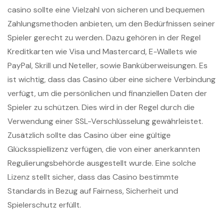
casino sollte eine Vielzahl von sicheren und bequemen
Zahlungsmethoden anbieten, um den Bedürfnissen seiner
Spieler gerecht zu werden. Dazu gehören in der Regel
Kreditkarten wie Visa und Mastercard, E-Wallets wie
PayPal, Skrill und Neteller, sowie Banküberweisungen. Es
ist wichtig, dass das Casino über eine sichere Verbindung
verfügt, um die persönlichen und finanziellen Daten der
Spieler zu schützen. Dies wird in der Regel durch die
Verwendung einer SSL-Verschlüsselung gewährleistet.
Zusätzlich sollte das Casino über eine gültige
Glücksspiellizenz verfügen, die von einer anerkannten
Regulierungsbehörde ausgestellt wurde. Eine solche
Lizenz stellt sicher, dass das Casino bestimmte
Standards in Bezug auf Fairness, Sicherheit und
Spielerschutz erfüllt.