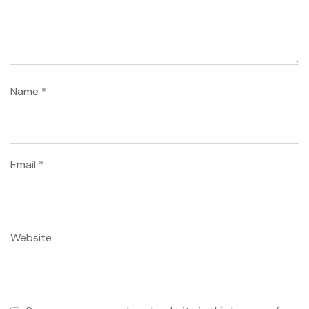
Name
*
Email
*
Website