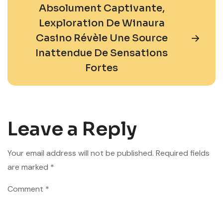
Absolument Captivante,
Lexploration De Winaura
Casino Révèle Une Source
Inattendue De Sensations
Fortes
Leave a Reply
Your email address will not be published.
Required fields
are marked
*
Comment
*