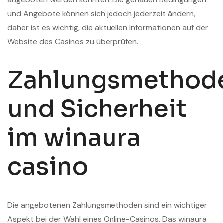
und Angebote können sich jedoch jederzeit ändern,
daher ist es wichtig, die aktuellen Informationen auf der
Website des Casinos zu überprüfen.
Zahlungsmethod
und Sicherheit
im winaura
casino
Die angebotenen Zahlungsmethoden sind ein wichtiger
Aspekt bei der Wahl eines Online-Casinos. Das winaura