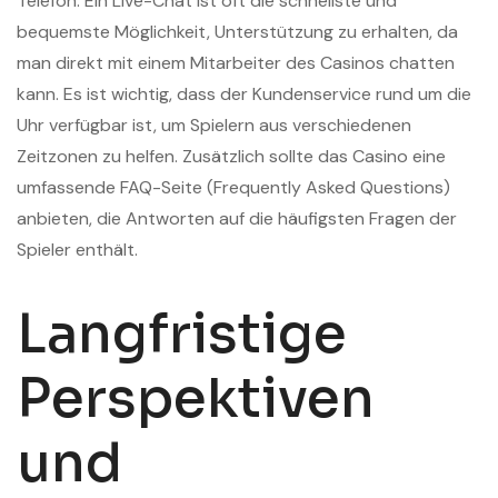
Telefon. Ein Live-Chat ist oft die schnellste und
bequemste Möglichkeit, Unterstützung zu erhalten, da
man direkt mit einem Mitarbeiter des Casinos chatten
kann. Es ist wichtig, dass der Kundenservice rund um die
Uhr verfügbar ist, um Spielern aus verschiedenen
Zeitzonen zu helfen. Zusätzlich sollte das Casino eine
umfassende FAQ-Seite (Frequently Asked Questions)
anbieten, die Antworten auf die häufigsten Fragen der
Spieler enthält.
Langfristige
Perspektiven
und