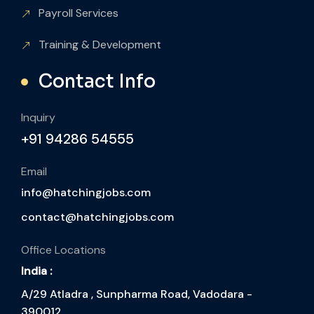
Payroll Services
Training & Development
Contact Info
Inquiry
+91 94286 54555
Email
info@hatchingjobs.com
contact@hatchingjobs.com
Office Locations
India :
A/29 Atladra , Sunpharma Road, Vadodara -
390012