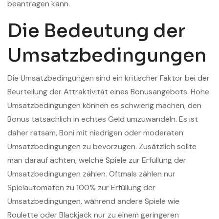
beantragen kann.
Die Bedeutung der
Umsatzbedingungen
Die Umsatzbedingungen sind ein kritischer Faktor bei der
Beurteilung der Attraktivität eines Bonusangebots. Hohe
Umsatzbedingungen können es schwierig machen, den
Bonus tatsächlich in echtes Geld umzuwandeln. Es ist
daher ratsam, Boni mit niedrigen oder moderaten
Umsatzbedingungen zu bevorzugen. Zusätzlich sollte
man darauf achten, welche Spiele zur Erfüllung der
Umsatzbedingungen zählen. Oftmals zählen nur
Spielautomaten zu 100% zur Erfüllung der
Umsatzbedingungen, während andere Spiele wie
Roulette oder Blackjack nur zu einem geringeren