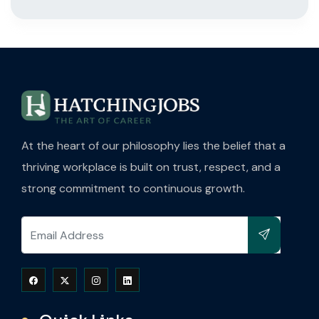
At the heart of our philosophy lies the belief that a
thriving workplace is built on trust, respect, and a
strong commitment to continuous growth.