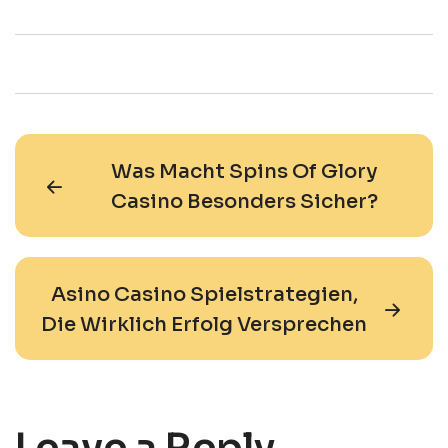
Was Macht Spins Of Glory
Casino Besonders Sicher?
Asino Casino Spielstrategien,
Die Wirklich Erfolg Versprechen
Leave a Reply