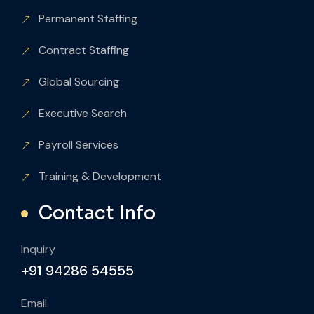
Permanent Staffing
Contract Staffing
Global Sourcing
Executive Search
Payroll Services
Training & Development
Contact Info
Inquiry
+91 94286 54555
Email