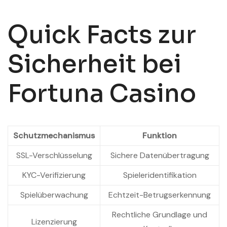
Quick Facts zur
Sicherheit bei
Fortuna Casino
Schutzmechanismus
Funktion
SSL-Verschlüsselung
Sichere Datenübertragung
KYC-Verifizierung
Spieleridentifikation
Spielüberwachung
Echtzeit-Betrugserkennung
Rechtliche Grundlage und
Lizenzierung