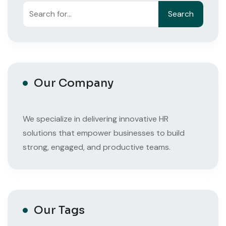
Search
Search
Our Company
We specialize in delivering innovative HR
solutions that empower businesses to build
strong, engaged, and productive teams.
Our Tags