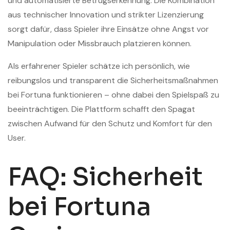
und automatisierte Betrugserkennung. Die Kombination
aus technischer Innovation und strikter Lizenzierung
sorgt dafür, dass Spieler ihre Einsätze ohne Angst vor
Manipulation oder Missbrauch platzieren können.
Als erfahrener Spieler schätze ich persönlich, wie
reibungslos und transparent die Sicherheitsmaßnahmen
bei Fortuna funktionieren – ohne dabei den Spielspaß zu
beeinträchtigen. Die Plattform schafft den Spagat
zwischen Aufwand für den Schutz und Komfort für den
User.
FAQ: Sicherheit
bei Fortuna