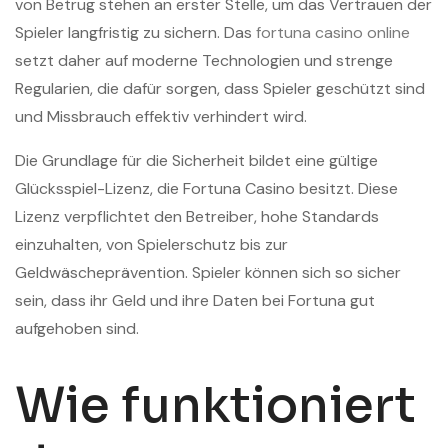
von Betrug stehen an erster Stelle, um das Vertrauen der
Spieler langfristig zu sichern. Das
fortuna casino online
setzt daher auf moderne Technologien und strenge
Regularien, die dafür sorgen, dass Spieler geschützt sind
und Missbrauch effektiv verhindert wird.
Die Grundlage für die Sicherheit bildet eine gültige
Glücksspiel-Lizenz, die Fortuna Casino besitzt. Diese
Lizenz verpflichtet den Betreiber, hohe Standards
einzuhalten, von Spielerschutz bis zur
Geldwäscheprävention. Spieler können sich so sicher
sein, dass ihr Geld und ihre Daten bei Fortuna gut
aufgehoben sind.
Wie funktioniert