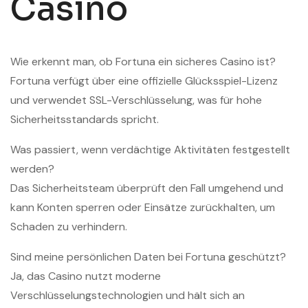
Casino
Wie erkennt man, ob Fortuna ein sicheres Casino ist?
Fortuna verfügt über eine offizielle Glücksspiel-Lizenz
und verwendet SSL-Verschlüsselung, was für hohe
Sicherheitsstandards spricht.
Was passiert, wenn verdächtige Aktivitäten festgestellt
werden?
Das Sicherheitsteam überprüft den Fall umgehend und
kann Konten sperren oder Einsätze zurückhalten, um
Schaden zu verhindern.
Sind meine persönlichen Daten bei Fortuna geschützt?
Ja, das Casino nutzt moderne
Verschlüsselungstechnologien und hält sich an