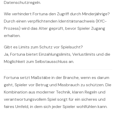
Datenschutzregeln.
Wie verhindert Fortuna den Zugriff durch Minderjährige?
Durch einen verpflichtenden Identitätsnachweis (KYC-
Prozess) wird das Alter geprüft, bevor Spieler Zugang
erhalten.
Gibt es Limits zum Schutz vor Spielsucht?
Ja, Fortuna bietet Einzahlungslimits, Verlustlimits und die
Möglichkeit zum Selbstausschluss an.
Fortuna setzt Maßstäbe in der Branche, wenn es darum
geht, Spieler vor Betrug und Missbrauch zu schützen. Die
Kombination aus moderner Technik, klaren Regeln und
verantwortungsvollem Spiel sorgt für ein sicheres und
faires Umfeld, in dem sich jeder Spieler wohlfühlen kann.