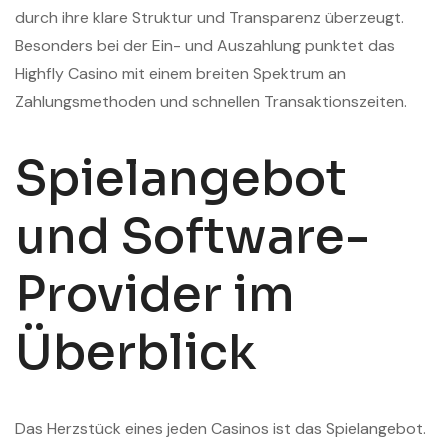
durch ihre klare Struktur und Transparenz überzeugt.
Besonders bei der Ein- und Auszahlung punktet das
Highfly Casino mit einem breiten Spektrum an
Zahlungsmethoden und schnellen Transaktionszeiten.
Spielangebot
und Software-
Provider im
Überblick
Das Herzstück eines jeden Casinos ist das Spielangebot.