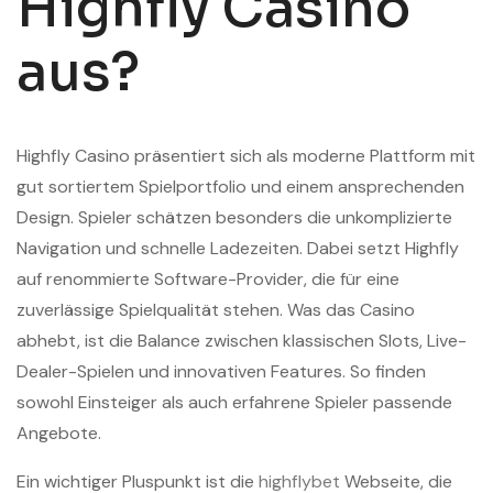
Highfly Casino
aus?
Highfly Casino präsentiert sich als moderne Plattform mit
gut sortiertem Spielportfolio und einem ansprechenden
Design. Spieler schätzen besonders die unkomplizierte
Navigation und schnelle Ladezeiten. Dabei setzt Highfly
auf renommierte Software-Provider, die für eine
zuverlässige Spielqualität stehen. Was das Casino
abhebt, ist die Balance zwischen klassischen Slots, Live-
Dealer-Spielen und innovativen Features. So finden
sowohl Einsteiger als auch erfahrene Spieler passende
Angebote.
Ein wichtiger Pluspunkt ist die
highflybet
Webseite, die