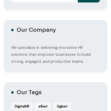
Our Company
We specialize in delivering innovative HR
solutions that empower businesses to build
strong, engaged, and productive teams.
Our Tags
DigitalHR
efbet
Ggbet