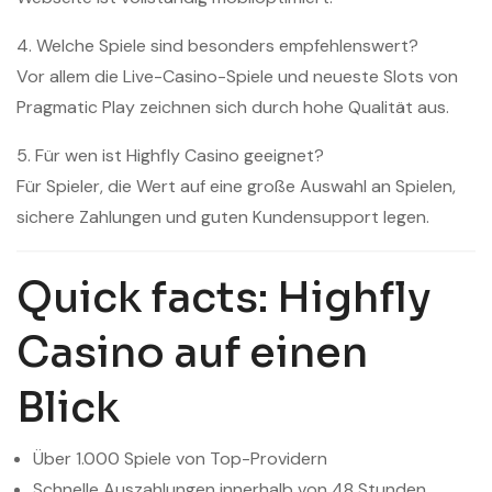
4. Welche Spiele sind besonders empfehlenswert?
Vor allem die Live-Casino-Spiele und neueste Slots von
Pragmatic Play zeichnen sich durch hohe Qualität aus.
5. Für wen ist Highfly Casino geeignet?
Für Spieler, die Wert auf eine große Auswahl an Spielen,
sichere Zahlungen und guten Kundensupport legen.
Quick facts: Highfly
Casino auf einen
Blick
Über 1.000 Spiele von Top-Providern
Schnelle Auszahlungen innerhalb von 48 Stunden