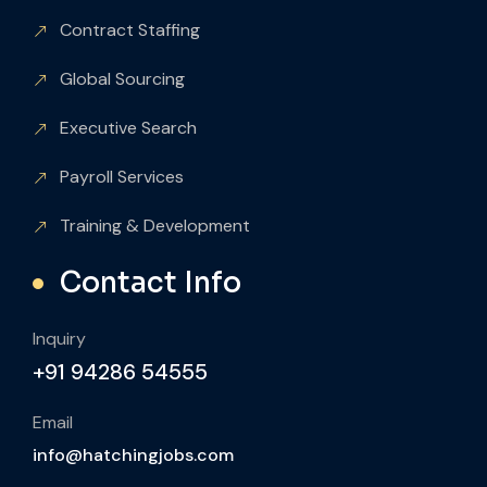
Contract Staffing
Global Sourcing
Executive Search
Payroll Services
Training & Development
Contact Info
Inquiry
+91 94286 54555
Email
info@hatchingjobs.com