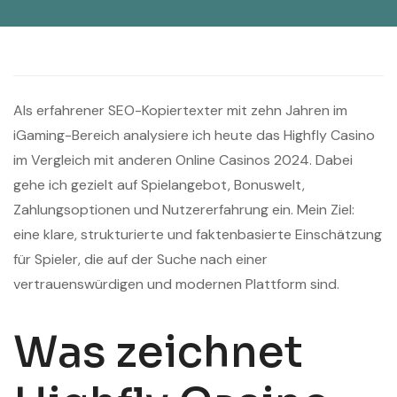
Als erfahrener SEO-Kopiertexter mit zehn Jahren im
iGaming-Bereich analysiere ich heute das Highfly Casino
im Vergleich mit anderen Online Casinos 2024. Dabei
gehe ich gezielt auf Spielangebot, Bonuswelt,
Zahlungsoptionen und Nutzererfahrung ein. Mein Ziel:
eine klare, strukturierte und faktenbasierte Einschätzung
für Spieler, die auf der Suche nach einer
vertrauenswürdigen und modernen Plattform sind.
Was zeichnet