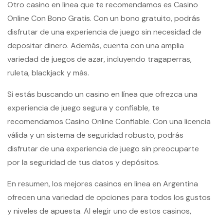
Otro casino en línea que te recomendamos es Casino
Online Con Bono Gratis. Con un bono gratuito, podrás
disfrutar de una experiencia de juego sin necesidad de
depositar dinero. Además, cuenta con una amplia
variedad de juegos de azar, incluyendo tragaperras,
ruleta, blackjack y más.
Si estás buscando un casino en línea que ofrezca una
experiencia de juego segura y confiable, te
recomendamos Casino Online Confiable. Con una licencia
válida y un sistema de seguridad robusto, podrás
disfrutar de una experiencia de juego sin preocuparte
por la seguridad de tus datos y depósitos.
En resumen, los mejores casinos en línea en Argentina
ofrecen una variedad de opciones para todos los gustos
y niveles de apuesta. Al elegir uno de estos casinos,