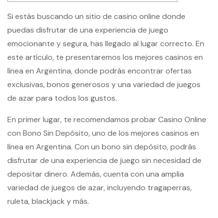
Si estás buscando un sitio de casino online donde
puedas disfrutar de una experiencia de juego
emocionante y segura, has llegado al lugar correcto. En
este artículo, te presentaremos los mejores casinos en
línea en Argentina, donde podrás encontrar ofertas
exclusivas, bonos generosos y una variedad de juegos
de azar para todos los gustos.
En primer lugar, te recomendamos probar Casino Online
con Bono Sin Depósito, uno de los mejores casinos en
línea en Argentina. Con un bono sin depósito, podrás
disfrutar de una experiencia de juego sin necesidad de
depositar dinero. Además, cuenta con una amplia
variedad de juegos de azar, incluyendo tragaperras,
ruleta, blackjack y más.