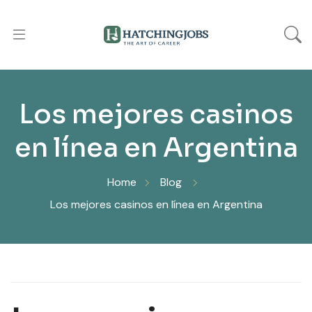
Los mejores casinos
en línea en Argentina
Home
Blog
Los mejores casinos en línea en Argentina