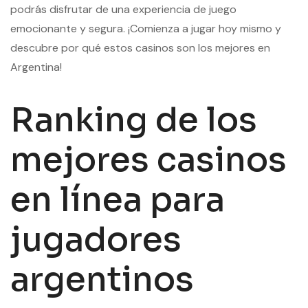
podrás disfrutar de una experiencia de juego
emocionante y segura. ¡Comienza a jugar hoy mismo y
descubre por qué estos casinos son los mejores en
Argentina!
Ranking de los
mejores casinos
en línea para
jugadores
argentinos