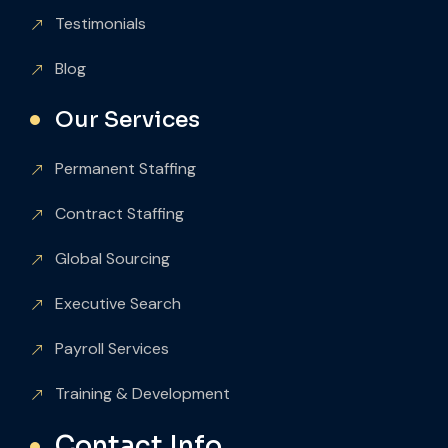
Testimonials
Blog
Our Services
Permanent Staffing
Contract Staffing
Global Sourcing
Executive Search
Payroll Services
Training & Development
Contact Info