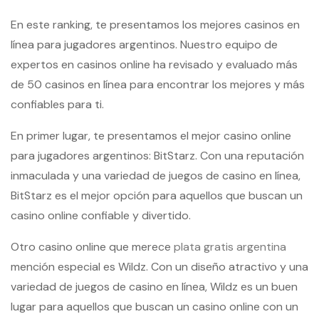
En este ranking, te presentamos los mejores casinos en
línea para jugadores argentinos. Nuestro equipo de
expertos en casinos online ha revisado y evaluado más
de 50 casinos en línea para encontrar los mejores y más
confiables para ti.
En primer lugar, te presentamos el mejor casino online
para jugadores argentinos: BitStarz. Con una reputación
inmaculada y una variedad de juegos de casino en línea,
BitStarz es el mejor opción para aquellos que buscan un
casino online confiable y divertido.
Otro casino online que merece
plata gratis argentina
mención especial es Wildz. Con un diseño atractivo y una
variedad de juegos de casino en línea, Wildz es un buen
lugar para aquellos que buscan un casino online con un