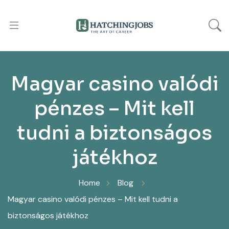
Magyar casino valódi
pénzes – Mit kell
tudni a biztonságos
játékhoz
Home
Blog
Magyar casino valódi pénzes – Mit kell tudni a
biztonságos játékhoz