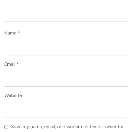
Name
*
Email
*
Website
Save my name, email, and website in this browser for