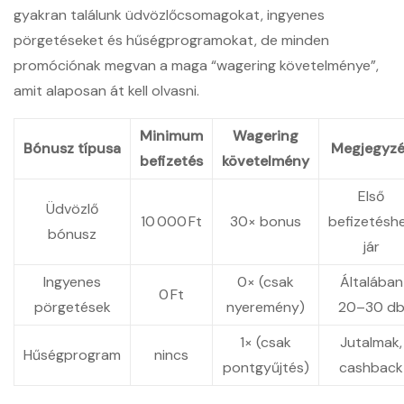
gyakran találunk üdvözlőcsomagokat, ingyenes
pörgetéseket és hűségprogramokat, de minden
promóciónak megvan a maga “wagering követelménye”,
amit alaposan át kell olvasni.
Minimum
Wagering
Bónusz típusa
Megjegyzé
befizetés
követelmény
Első
Üdvözlő
10 000 Ft
30× bonus
befizetésh
bónusz
jár
Ingyenes
0× (csak
Általában
0 Ft
pörgetések
nyeremény)
20–30 d
1× (csak
Jutalmak,
Hűségprogram
nincs
pontgyűjtés)
cashback