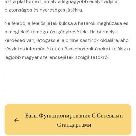
azt a platformot, amely a legnagyobb esélyt adja a
biztonságos és nyereséges játékra.
Ne feledd, a felelős játék kulcsa a határok meghúzása és
a megfelelő támogatás igénybevétele. Ha bármelyik
kérdésed van, látogass el a
online kaszinók
oldalára, ahol
részletes információkat és összehasonlításokat találsz a
legjobb magyar szerencsejáték‑szolgáltatókról.
Базы Функционирования С Сетевыми
Стандартами