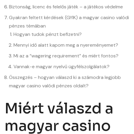
Biztonság, licenc és felelős játék – a játékos védelme
Gyakran feltett kérdések (GYIK) a magyar casino valódi
pénzes témában
Hogyan tudok pénzt befizetni?
Mennyi idő alatt kapom meg a nyereményemet?
Mi az a “wagering requirement” és miért fontos?
Vannak-e magyar nyelvű ügyfélszolgálatok?
Összegzés – hogyan válaszd ki a számodra legjobb
magyar casino valódi pénzes oldalt?
Miért válaszd a
magyar casino