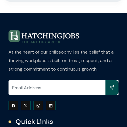
At the heart of our philosophy lies the belief that a
thriving workplace is built on trust, respect, and a
strong commitment to continuous growth.
Quick Links