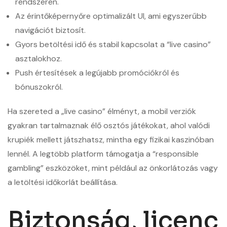
rendszeren.
Az érintőképernyőre optimalizált UI, ami egyszerűbb
navigációt biztosít.
Gyors betöltési idő és stabil kapcsolat a “live casino”
asztalokhoz.
Push értesítések a legújabb promóciókról és
bónuszokról.
Ha szereted a „live casino” élményt, a mobil verziók
gyakran tartalmaznak élő osztós játékokat, ahol valódi
krupiék mellett játszhatsz, mintha egy fizikai kaszinóban
lennél. A legtöbb platform támogatja a “responsible
gambling” eszközöket, mint például az önkorlátozás vagy
a letöltési időkorlát beállítása.
Biztonság, licenc