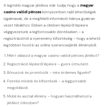
A legtöbb magyar játékos már tudja, hogy a
magyar
casino valódi pénzes
környezetben rejlő lehetőségek
izgalmasak, de a megfelelő információ hiánya gyakran
vezet hibákhoz. Ebben a cikkben lépésről lépésre
végigvezetünk a legfontosabb döntéseken – a
regisztrációtól a nyeremény kifizetéséig – hogy a lehető
legtöbbet hozd ki az online szerencsejáték élményből.
Miért válaszd a magyar casino valódi pénzes játékot?
Regisztráció lépésről lépésre – gyors útmutató
Bónuszok és promóciók – mire érdemes figyelni?
Fizetési módok és kifizetések – a leggyorsabb
megoldások
Mobil és asztali élmény – hogyan használhatod a
játékot útközben?