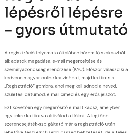
lépésről lépésre
– gyors útmutató
A regisztráció folyamata általában három fő szakaszból
áll: adatok megadása, e‑mail megerősítése és
személyazonosság ellenőrzése (KYC). Először válaszd ki a
kedvenc magyar online kaszinódat, majd kattints a
„Regisztráció” gombra, ahol meg kell adnod a neved,
születési dátumod, e‑mail címed és egy erős jelszót.
Ezt követően egy megerősítő e‑mailt kapsz, amelyben
egy linkre kattintva aktiválod a fiókot. A legtöbb
szerencsejáték‑szolgáltató már a regisztráció után
lehetővé teszi egy kisebb összeg befizetését, de a teljes