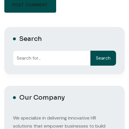
Search
Search
Search
Our Company
We specialize in delivering innovative HR
solutions that empower businesses to build