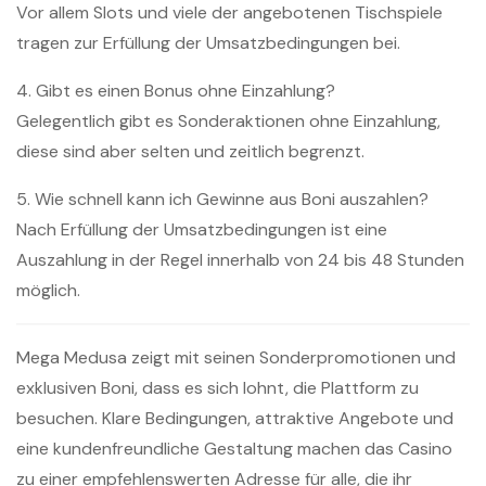
Vor allem Slots und viele der angebotenen Tischspiele
tragen zur Erfüllung der Umsatzbedingungen bei.
4. Gibt es einen Bonus ohne Einzahlung?
Gelegentlich gibt es Sonderaktionen ohne Einzahlung,
diese sind aber selten und zeitlich begrenzt.
5. Wie schnell kann ich Gewinne aus Boni auszahlen?
Nach Erfüllung der Umsatzbedingungen ist eine
Auszahlung in der Regel innerhalb von 24 bis 48 Stunden
möglich.
Mega Medusa zeigt mit seinen Sonderpromotionen und
exklusiven Boni, dass es sich lohnt, die Plattform zu
besuchen. Klare Bedingungen, attraktive Angebote und
eine kundenfreundliche Gestaltung machen das Casino
zu einer empfehlenswerten Adresse für alle, die ihr