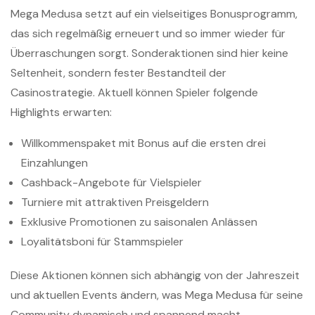
Mega Medusa setzt auf ein vielseitiges Bonusprogramm,
das sich regelmäßig erneuert und so immer wieder für
Überraschungen sorgt. Sonderaktionen sind hier keine
Seltenheit, sondern fester Bestandteil der
Casinostrategie. Aktuell können Spieler folgende
Highlights erwarten:
Willkommenspaket mit Bonus auf die ersten drei
Einzahlungen
Cashback-Angebote für Vielspieler
Turniere mit attraktiven Preisgeldern
Exklusive Promotionen zu saisonalen Anlässen
Loyalitätsboni für Stammspieler
Diese Aktionen können sich abhängig von der Jahreszeit
und aktuellen Events ändern, was Mega Medusa für seine
Community dynamisch und spannend macht.