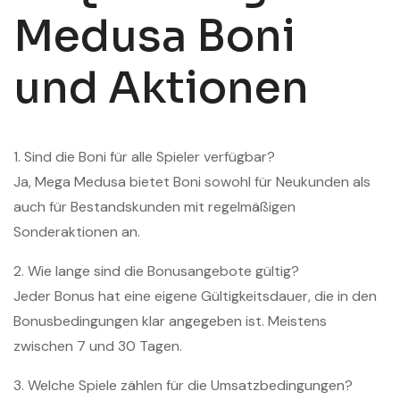
Medusa Boni
und Aktionen
1. Sind die Boni für alle Spieler verfügbar?
Ja, Mega Medusa bietet Boni sowohl für Neukunden als
auch für Bestandskunden mit regelmäßigen
Sonderaktionen an.
2. Wie lange sind die Bonusangebote gültig?
Jeder Bonus hat eine eigene Gültigkeitsdauer, die in den
Bonusbedingungen klar angegeben ist. Meistens
zwischen 7 und 30 Tagen.
3. Welche Spiele zählen für die Umsatzbedingungen?