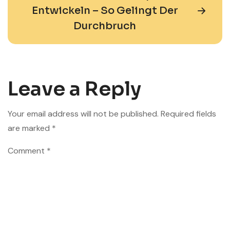
Entwickeln – So Gelingt Der
Durchbruch
Leave a Reply
Your email address will not be published.
Required fields
are marked
*
Comment
*