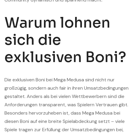
Warum lohnen
sich die
exklusiven Boni?
Die exklusiven Boni bei Mega Medusa sind nicht nur
großzügig, sondern auch fair in ihren Umsatzbedingungen
gestaltet. Anders als bei vielen Wettbewerbern sind die
Anforderungen transparent, was Spielern Vertrauen gibt.
Besonders hervorzuheben ist, dass Mega Medusa bei
diesen Boni auf eine breite Spielabdeckung setzt – viele
Spiele tragen zur Erfüllung der Umsatzbedingungen bei,