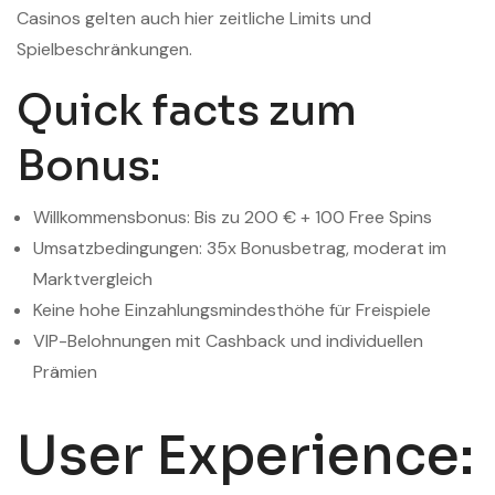
Casinos gelten auch hier zeitliche Limits und
Spielbeschränkungen.
Quick facts zum
Bonus:
Willkommensbonus: Bis zu 200 € + 100 Free Spins
Umsatzbedingungen: 35x Bonusbetrag, moderat im
Marktvergleich
Keine hohe Einzahlungsmindesthöhe für Freispiele
VIP-Belohnungen mit Cashback und individuellen
Prämien
User Experience: