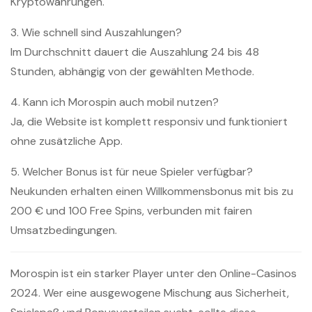
Kryptowährungen.
3. Wie schnell sind Auszahlungen?
Im Durchschnitt dauert die Auszahlung 24 bis 48
Stunden, abhängig von der gewählten Methode.
4. Kann ich Morospin auch mobil nutzen?
Ja, die Website ist komplett responsiv und funktioniert
ohne zusätzliche App.
5. Welcher Bonus ist für neue Spieler verfügbar?
Neukunden erhalten einen Willkommensbonus mit bis zu
200 € und 100 Free Spins, verbunden mit fairen
Umsatzbedingungen.
Morospin ist ein starker Player unter den Online-Casinos
2024. Wer eine ausgewogene Mischung aus Sicherheit,