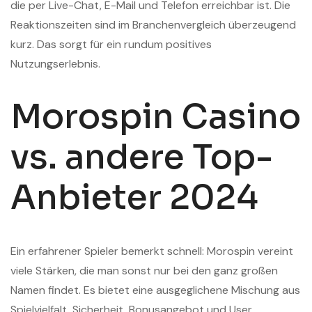
die per Live-Chat, E-Mail und Telefon erreichbar ist. Die
Reaktionszeiten sind im Branchenvergleich überzeugend
kurz. Das sorgt für ein rundum positives
Nutzungserlebnis.
Morospin Casino
vs. andere Top-
Anbieter 2024
Ein erfahrener Spieler bemerkt schnell: Morospin vereint
viele Stärken, die man sonst nur bei den ganz großen
Namen findet. Es bietet eine ausgeglichene Mischung aus
Spielvielfalt, Sicherheit, Bonusangebot und User