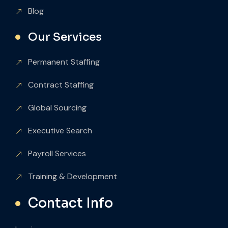
Blog
Our Services
Permanent Staffing
Contract Staffing
Global Sourcing
Executive Search
Payroll Services
Training & Development
Contact Info