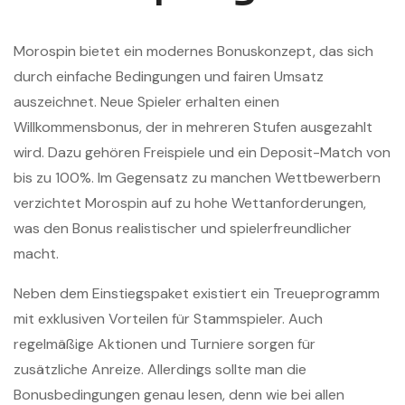
Morospin bietet ein modernes Bonuskonzept, das sich
durch einfache Bedingungen und fairen Umsatz
auszeichnet. Neue Spieler erhalten einen
Willkommensbonus, der in mehreren Stufen ausgezahlt
wird. Dazu gehören Freispiele und ein Deposit-Match von
bis zu 100%. Im Gegensatz zu manchen Wettbewerbern
verzichtet Morospin auf zu hohe Wettanforderungen,
was den Bonus realistischer und spielerfreundlicher
macht.
Neben dem Einstiegspaket existiert ein Treueprogramm
mit exklusiven Vorteilen für Stammspieler. Auch
regelmäßige Aktionen und Turniere sorgen für
zusätzliche Anreize. Allerdings sollte man die
Bonusbedingungen genau lesen, denn wie bei allen