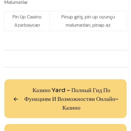
Məlumatlar
Pin Up Casino
Pinup giriş, pin up oyunçu
Azərbaycan
məlumatları, pinap az
Казино Yard – Полный Гид По
Функциям И Возможностям Онлайн-
Казино