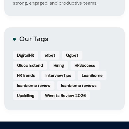
strong, engaged, and productive teams.
Our Tags
DigitalHR
efbet
Ggbet
Gluco Extend
Hiring
HRSuccess
HRTrends
InterviewTips
LeanBiome
leanbiome review
leanbiome reviews
Upskilling
Winnita Review 2026