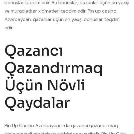
bonuslar təqdim edir. Bu bonuslar, qazanlar üçün ən yaxşı
və müraciətkar xidmətləri təqdim edir. Pin up casino
Azərbaycan, qazanlar üçün ən yaxşı bonuslar təqdim
edir.
Qazancı
Qazandırmaq
Üçün Növli
Qaydalar
Pin Up Casino Azərbaycan-da qazancı qazandırmaq
üçün növbəli qaydaların tətbiqi çox vacibdir. Pin Up Giriş