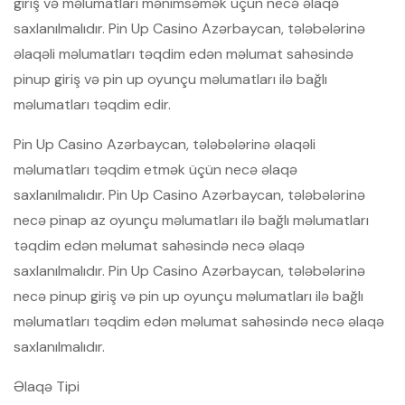
giriş və məlumatları mənimsəmək üçün necə əlaqə
saxlanılmalıdır. Pin Up Casino Azərbaycan, tələbələrinə
əlaqəli məlumatları təqdim edən məlumat sahəsində
pinup giriş və pin up oyunçu məlumatları ilə bağlı
məlumatları təqdim edir.
Pin Up Casino Azərbaycan, tələbələrinə əlaqəli
məlumatları təqdim etmək üçün necə əlaqə
saxlanılmalıdır. Pin Up Casino Azərbaycan, tələbələrinə
necə pinap az oyunçu məlumatları ilə bağlı məlumatları
təqdim edən məlumat sahəsində necə əlaqə
saxlanılmalıdır. Pin Up Casino Azərbaycan, tələbələrinə
necə pinup giriş və pin up oyunçu məlumatları ilə bağlı
məlumatları təqdim edən məlumat sahəsində necə əlaqə
saxlanılmalıdır.
Əlaqə Tipi