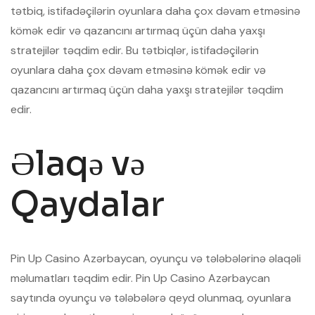
tətbiq, istifadəçilərin oyunlara daha çox dəvam etməsinə
kömək edir və qazancını artırmaq üçün daha yaxşı
stratejilər təqdim edir. Bu tətbiqlər, istifadəçilərin
oyunlara daha çox dəvam etməsinə kömək edir və
qazancını artırmaq üçün daha yaxşı stratejilər təqdim
edir.
Əlaqə və
Qaydalar
Pin Up Casino Azərbaycan, oyunçu və tələbələrinə əlaqəli
məlumatları təqdim edir. Pin Up Casino Azərbaycan
saytında oyunçu və tələbələrə qeyd olunmaq, oyunlara