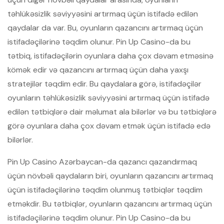
təhlükəsizlik səviyyəsini artırmaq üçün istifadə edilən
qaydalar da var. Bu, oyunların qazancını artırmaq üçün
istifadəçilərinə təqdim olunur. Pin Up Casino-da bu
tətbiq, istifadəçilərin oyunlara daha çox dəvam etməsinə
kömək edir və qazancını artırmaq üçün daha yaxşı
stratejilər təqdim edir. Bu qaydalara görə, istifadəçilər
oyunların təhlükəsizlik səviyyəsini artırmaq üçün istifadə
edilən tətbiqlərə dair məlumat ala bilərlər və bu tətbiqlərə
görə oyunlara daha çox dəvam etmək üçün istifadə edə
bilərlər.
Pin Up Casino Azərbaycan-da qazancı qazandırmaq
üçün növbəli qaydaların biri, oyunların qazancını artırmaq
üçün istifadəçilərinə təqdim olunmuş tətbiqlər təqdim
etməkdir. Bu tətbiqlər, oyunların qazancını artırmaq üçün
istifadəçilərinə təqdim olunur. Pin Up Casino-da bu