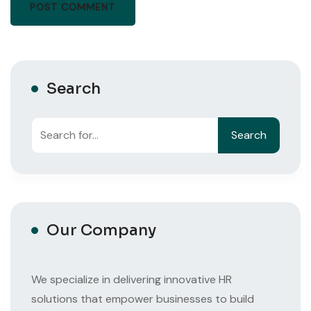
Search
Search
Search
Our Company
We specialize in delivering innovative HR
solutions that empower businesses to build