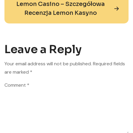
Lemon Casino – Szczegółowa
Recenzja Lemon Kasyno
Leave a Reply
Your email address will not be published.
Required fields
are marked
*
Comment
*