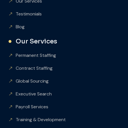
Our Services
Testimonials
Blog
Our Services
Permanent Staffing
Contract Staffing
Global Sourcing
Executive Search
Payroll Services
Training & Development