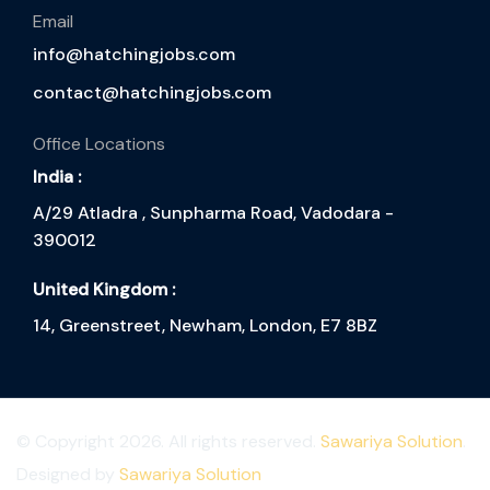
Email
info@hatchingjobs.com
contact@hatchingjobs.com
Office Locations
India :
A/29 Atladra , Sunpharma Road, Vadodara -
390012
United Kingdom :
14, Greenstreet, Newham, London, E7 8BZ
© Copyright 2026. All rights reserved.
Sawariya Solution
.
Designed by
Sawariya Solution