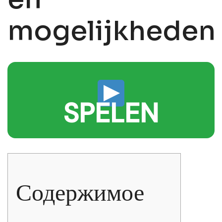
mogelijkheden
SPELEN
Содержимое