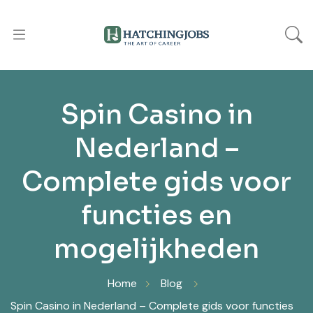
Spin Casino in
Nederland –
Complete gids voor
functies en
mogelijkheden
Home
Blog
Spin Casino in Nederland – Complete gids voor functies