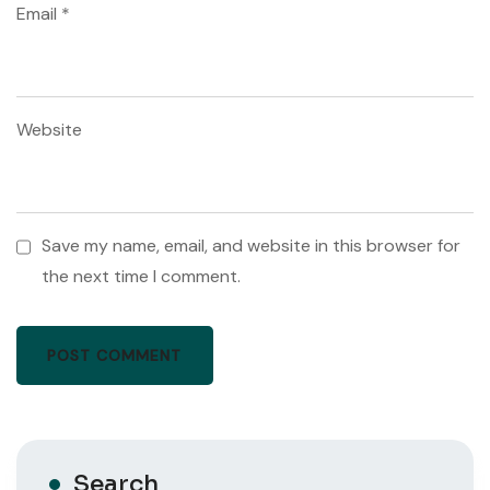
Email
*
Website
Save my name, email, and website in this browser for
the next time I comment.
Search