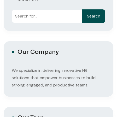
Search
Search
Our Company
We specialize in delivering innovative HR
solutions that empower businesses to build
strong, engaged, and productive teams.