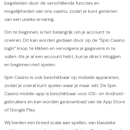
begeleiden door de verschillende functies en
mogelijkheden van ons casino, zodat je kunt genieten
van een unieke ervaring.
Om te beginnen, is het belangrijk om je account te
creëren. Dit kan worden gedaan door op de “Spin Casino
login” knop te klikken en vervolgens je gegevens in te
vullen. Als je al een account hebt, kun je direct inloggen
en beginnen met spelen.
Spin Casino is ook beschikbaar op mobiele apparaten,
zodat je overal kunt spelen waar je maar wilt. De Spin
Casino mobile-app is beschikbaar voor iOS- en Android-
gebruikers en kan worden gedownload van de App Store
of Google Play.
Wij bieden een breed scala aan spellen, van klassieke