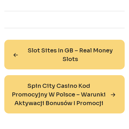
Slot Sites In GB – Real Money
Slots
Spin City Casino Kod
Promocyjny W Polsce – Warunki
Aktywacji Bonusów I Promocji