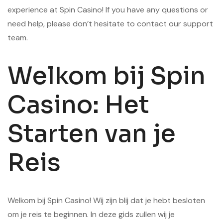
experience at Spin Casino! If you have any questions or
need help, please don’t hesitate to contact our support
team.
Welkom bij Spin
Casino: Het
Starten van je
Reis
Welkom bij Spin Casino! Wij zijn blij dat je hebt besloten
om je reis te beginnen. In deze gids zullen wij je