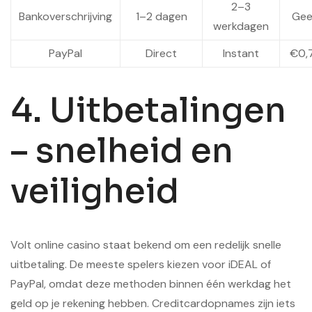
2–3
Bankoverschrijving
1–2 dagen
Ge
werkdagen
PayPal
Direct
Instant
€0,
4. Uitbetalingen
– snelheid en
veiligheid
Volt online casino staat bekend om een redelijk snelle
uitbetaling. De meeste spelers kiezen voor iDEAL of
PayPal, omdat deze methoden binnen één werkdag het
geld op je rekening hebben. Creditcardopnames zijn iets