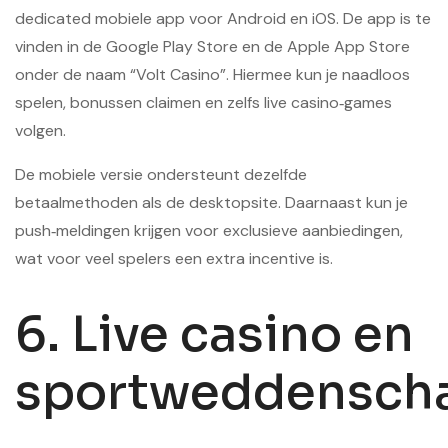
dedicated mobiele app voor Android en iOS. De app is te
vinden in de Google Play Store en de Apple App Store
onder de naam “Volt Casino”. Hiermee kun je naadloos
spelen, bonussen claimen en zelfs live casino‑games
volgen.
De mobiele versie ondersteunt dezelfde
betaalmethoden als de desktopsite. Daarnaast kun je
push‑meldingen krijgen voor exclusieve aanbiedingen,
wat voor veel spelers een extra incentive is.
6. Live casino en
sportweddensch