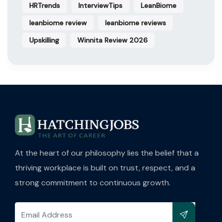
HRTrends
InterviewTips
LeanBiome
leanbiome review
leanbiome reviews
Upskilling
Winnita Review 2026
At the heart of our philosophy lies the belief that a
thriving workplace is built on trust, respect, and a
strong commitment to continuous growth.