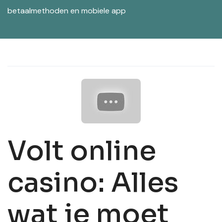
betaalmethoden en mobiele app
Volt online
casino: Alles
wat je moet