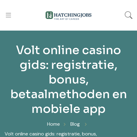
Volt online casino
gids: registratie,
bonus,
betaalmethoden en
mobiele app
Home
Blog
Volt online casino gids: registratie, bonus,