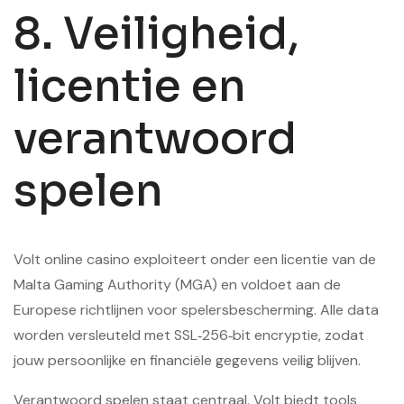
8. Veiligheid,
licentie en
verantwoord
spelen
Volt online casino exploiteert onder een licentie van de
Malta Gaming Authority (MGA) en voldoet aan de
Europese richtlijnen voor spelersbescherming. Alle data
worden versleuteld met SSL‑256‑bit encryptie, zodat
jouw persoonlijke en financiële gegevens veilig blijven.
Verantwoord spelen staat centraal. Volt biedt tools