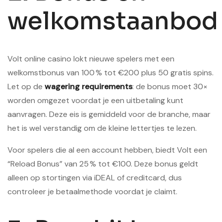
welkomstaanbod
Volt online casino lokt nieuwe spelers met een
welkomstbonus van 100 % tot €200 plus 50 gratis spins.
Let op de
wagering requirements
: de bonus moet 30×
worden omgezet voordat je een uitbetaling kunt
aanvragen. Deze eis is gemiddeld voor de branche, maar
het is wel verstandig om de kleine lettertjes te lezen.
Voor spelers die al een account hebben, biedt Volt een
“Reload Bonus” van 25 % tot €100. Deze bonus geldt
alleen op stortingen via iDEAL of creditcard, dus
controleer je betaalmethode voordat je claimt.