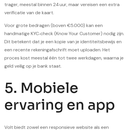
trager, meestal binnen 24 uur, maar vereisen een extra
verificatie van de kaart.
Voor grote bedragen (boven €5.000) kan een
handmatige KYC‑check (Know Your Customer) nodig zijn.
Dit betekent dat je een kopie van je identiteitsbewijs en
een recente rekeningafschrift moet uploaden. Het
proces kost meestal één tot twee werkdagen, waarna je
geld veilig op je bank staat.
5. Mobiele
ervaring en app
Volt biedt zowel een responsieve website als een