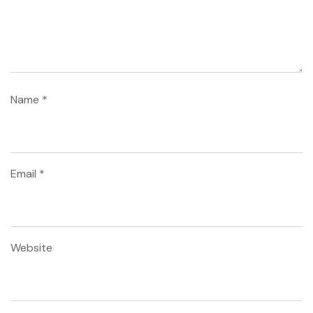
Name
*
Email
*
Website