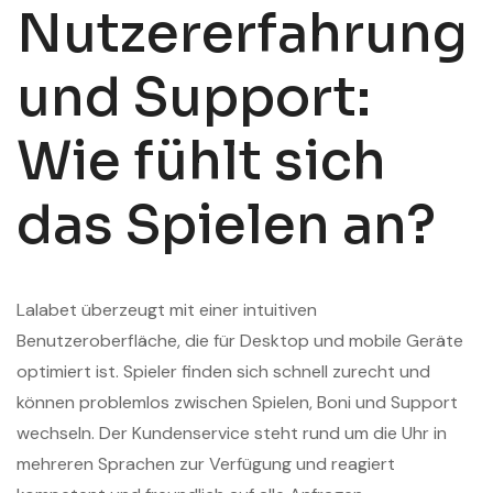
Nutzererfahrung
und Support:
Wie fühlt sich
das Spielen an?
Lalabet überzeugt mit einer intuitiven
Benutzeroberfläche, die für Desktop und mobile Geräte
optimiert ist. Spieler finden sich schnell zurecht und
können problemlos zwischen Spielen, Boni und Support
wechseln. Der Kundenservice steht rund um die Uhr in
mehreren Sprachen zur Verfügung und reagiert