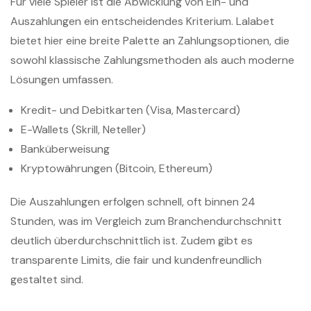
Für viele Spieler ist die Abwicklung von Ein- und
Auszahlungen ein entscheidendes Kriterium. Lalabet
bietet hier eine breite Palette an Zahlungsoptionen, die
sowohl klassische Zahlungsmethoden als auch moderne
Lösungen umfassen.
Kredit- und Debitkarten (Visa, Mastercard)
E-Wallets (Skrill, Neteller)
Banküberweisung
Kryptowährungen (Bitcoin, Ethereum)
Die Auszahlungen erfolgen schnell, oft binnen 24
Stunden, was im Vergleich zum Branchendurchschnitt
deutlich überdurchschnittlich ist. Zudem gibt es
transparente Limits, die fair und kundenfreundlich
gestaltet sind.