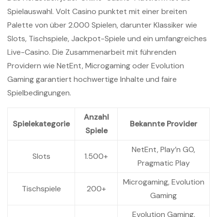
Spielauswahl. Volt Casino punktet mit einer breiten
Palette von über 2.000 Spielen, darunter Klassiker wie
Slots, Tischspiele, Jackpot-Spiele und ein umfangreiches
Live-Casino. Die Zusammenarbeit mit führenden
Providern wie NetEnt, Microgaming oder Evolution
Gaming garantiert hochwertige Inhalte und faire
Spielbedingungen.
Anzahl
Spielekategorie
Bekannte Provider
Spiele
NetEnt, Play’n GO,
Slots
1.500+
Pragmatic Play
Microgaming, Evolution
Tischspiele
200+
Gaming
Evolution Gaming,