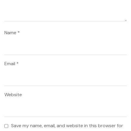
Name
*
Email
*
Website
Save my name, email, and website in this browser for