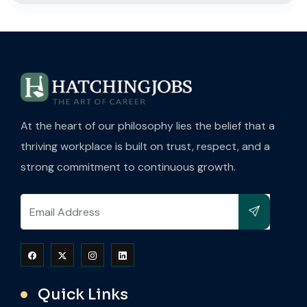
At the heart of our philosophy lies the belief that a
thriving workplace is built on trust, respect, and a
strong commitment to continuous growth.
Quick Links