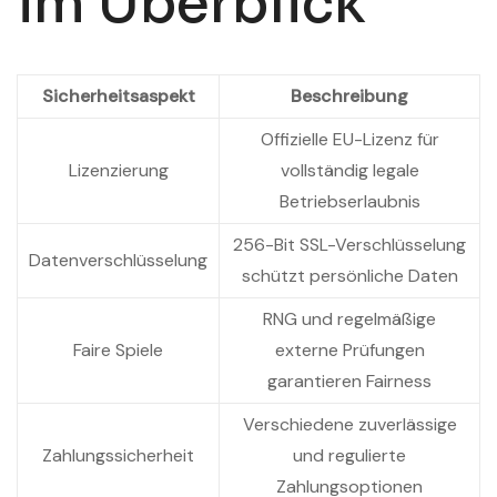
im Überblick
Sicherheitsaspekt
Beschreibung
Offizielle EU-Lizenz für
Lizenzierung
vollständig legale
Betriebserlaubnis
256-Bit SSL-Verschlüsselung
Datenverschlüsselung
schützt persönliche Daten
RNG und regelmäßige
Faire Spiele
externe Prüfungen
garantieren Fairness
Verschiedene zuverlässige
Zahlungssicherheit
und regulierte
Zahlungsoptionen