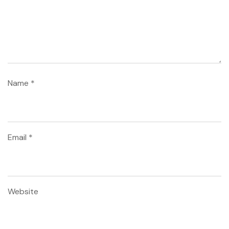
Name
*
Email
*
Website