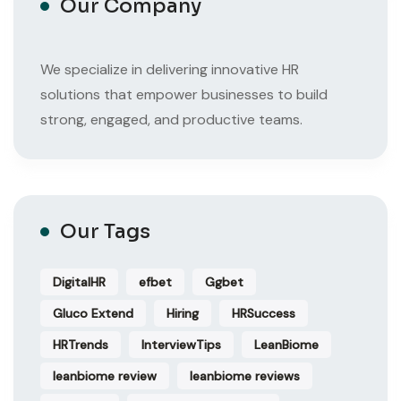
Our Company
We specialize in delivering innovative HR
solutions that empower businesses to build
strong, engaged, and productive teams.
Our Tags
DigitalHR
efbet
Ggbet
Gluco Extend
Hiring
HRSuccess
HRTrends
InterviewTips
LeanBiome
leanbiome review
leanbiome reviews