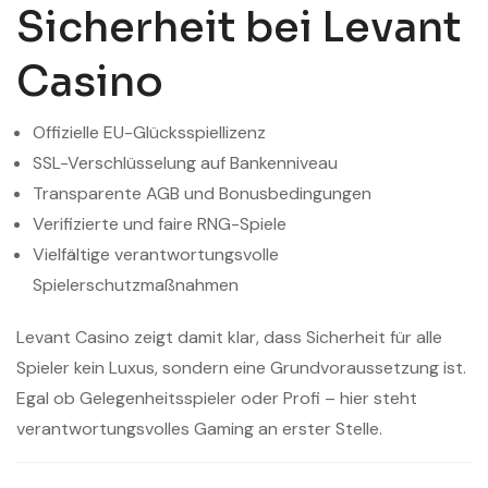
Sicherheit bei Levant
Casino
Offizielle EU-Glücksspiellizenz
SSL-Verschlüsselung auf Bankenniveau
Transparente AGB und Bonusbedingungen
Verifizierte und faire RNG-Spiele
Vielfältige verantwortungsvolle
Spielerschutzmaßnahmen
Levant Casino zeigt damit klar, dass Sicherheit für alle
Spieler kein Luxus, sondern eine Grundvoraussetzung ist.
Egal ob Gelegenheitsspieler oder Profi – hier steht
verantwortungsvolles Gaming an erster Stelle.