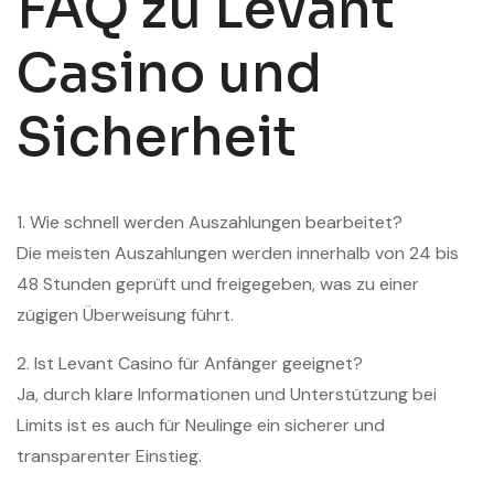
FAQ zu Levant
Casino und
Sicherheit
1. Wie schnell werden Auszahlungen bearbeitet?
Die meisten Auszahlungen werden innerhalb von 24 bis
48 Stunden geprüft und freigegeben, was zu einer
zügigen Überweisung führt.
2. Ist Levant Casino für Anfänger geeignet?
Ja, durch klare Informationen und Unterstützung bei
Limits ist es auch für Neulinge ein sicherer und
transparenter Einstieg.