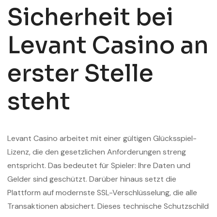
Sicherheit bei
Levant Casino an
erster Stelle
steht
Levant Casino arbeitet mit einer gültigen Glücksspiel-
Lizenz, die den gesetzlichen Anforderungen streng
entspricht. Das bedeutet für Spieler: Ihre Daten und
Gelder sind geschützt. Darüber hinaus setzt die
Plattform auf modernste SSL-Verschlüsselung, die alle
Transaktionen absichert. Dieses technische Schutzschild