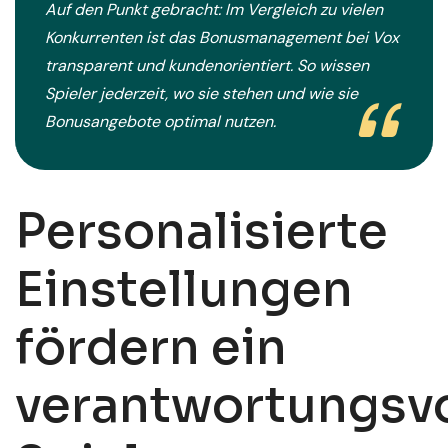
Auf den Punkt gebracht: Im Vergleich zu vielen
Konkurrenten ist das Bonusmanagement bei Vox
transparent und kundenorientiert. So wissen
Spieler jederzeit, wo sie stehen und wie sie
Bonusangebote optimal nutzen.
Personalisierte
Einstellungen
fördern ein
verantwortungsvo