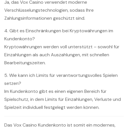
Ja, das Vox Casino verwendet moderne
Verschlüsselungstechnologien, sodass Ihre
Zahlungsinformationen geschützt sind.
4. Gibt es Einschränkungen bei Kryptowährungen im
Kundenkonto?
Kryptowährungen werden voll unterstützt – sowohl für
Einzahlungen als auch Auszahlungen, mit schnellen
Bearbeitungszeiten.
5. Wie kann ich Limits für verantwortungsvolles Spielen
setzen?
Im Kundenkonto gibt es einen eigenen Bereich für
Spielschutz, in dem Limits für Einzahlungen, Verluste und
Spielzeit individuell festgelegt werden können.
Das Vox Casino Kundenkonto ist somit ein modernes,