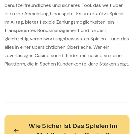
benutzerfreundliches und sicheres Tool, das weit über
die reine Anmeldung hinausgeht. Es unterstützt Spieler
im Alltag, bietet flexible Zahlungsmöglichkeiten, ein
transparentes Bonusmanagement und fördert
gleichzeitig verantwortungsbewusstes Spielen – und das
alles in einer übersichtlichen Oberfläche. Wer ein
zuverlässiges Casino sucht, findet mit
casino vox
eine
Plattform, die in Sachen Kundenkonto klare Stärken zeigt.
Wie Sicher Ist Das Spielen Im