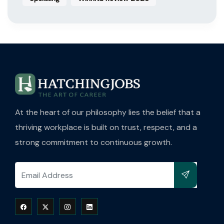
At the heart of our philosophy lies the belief that a
thriving workplace is built on trust, respect, and a
strong commitment to continuous growth.