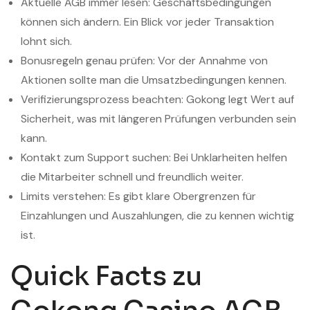
Aktuelle AGB immer lesen: Geschäftsbedingungen
können sich ändern. Ein Blick vor jeder Transaktion
lohnt sich.
Bonusregeln genau prüfen: Vor der Annahme von
Aktionen sollte man die Umsatzbedingungen kennen.
Verifizierungsprozess beachten: Gokong legt Wert auf
Sicherheit, was mit längeren Prüfungen verbunden sein
kann.
Kontakt zum Support suchen: Bei Unklarheiten helfen
die Mitarbeiter schnell und freundlich weiter.
Limits verstehen: Es gibt klare Obergrenzen für
Einzahlungen und Auszahlungen, die zu kennen wichtig
ist.
Quick Facts zu