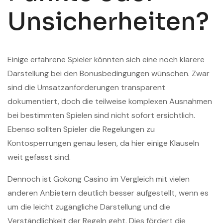
Unsicherheiten?
Einige erfahrene Spieler könnten sich eine noch klarere
Darstellung bei den Bonusbedingungen wünschen. Zwar
sind die Umsatzanforderungen transparent
dokumentiert, doch die teilweise komplexen Ausnahmen
bei bestimmten Spielen sind nicht sofort ersichtlich.
Ebenso sollten Spieler die Regelungen zu
Kontosperrungen genau lesen, da hier einige Klauseln
weit gefasst sind.
Dennoch ist Gokong Casino im Vergleich mit vielen
anderen Anbietern deutlich besser aufgestellt, wenn es
um die leicht zugängliche Darstellung und die
Verständlichkeit der Regeln geht. Dies fördert die