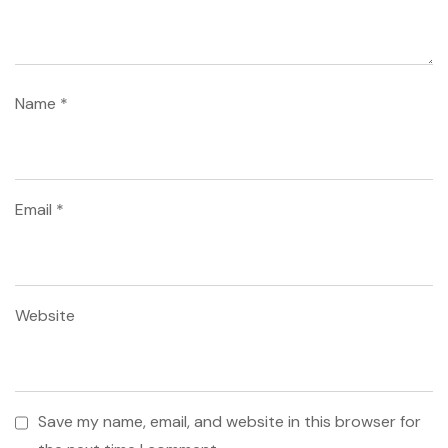
Name
*
Email
*
Website
Save my name, email, and website in this browser for