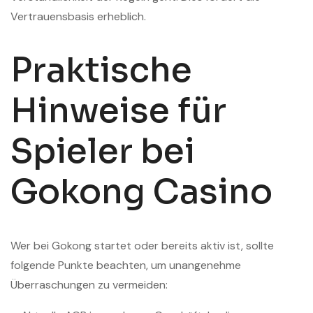
Vertrauensbasis erheblich.
Praktische
Hinweise für
Spieler bei
Gokong Casino
Wer bei Gokong startet oder bereits aktiv ist, sollte
folgende Punkte beachten, um unangenehme
Überraschungen zu vermeiden: