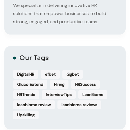
We specialize in delivering innovative HR
solutions that empower businesses to build
strong, engaged, and productive teams.
Our Tags
DigitalHR
efbet
Ggbet
Gluco Extend
Hiring
HRSuccess
HRTrends
InterviewTips
LeanBiome
leanbiome review
leanbiome reviews
Upskilling