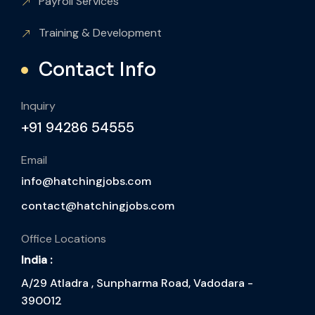
Payroll Services
Training & Development
Contact Info
Inquiry
+91 94286 54555
Email
info@hatchingjobs.com
contact@hatchingjobs.com
Office Locations
India :
A/29 Atladra , Sunpharma Road, Vadodara -
390012