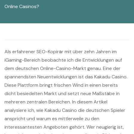
Online Casinos?
Als erfahrener SEO-Kopirär mit über zehn Jahren im
iGaming-Bereich beobachte ich die Entwicklungen auf
dem deutschen Online-Casino-Markt genau. Eine der
spannendsten Neuentwicklungen ist das Kakadu Casino.
Diese Plattform bringt frischen Wind in einen bereits
dicht besiedelten Markt und setzt neue Maßstäbe in
mehreren zentralen Bereichen. In diesem Artikel
analysiere ich, wie Kakadu Casino die deutschen Spieler
anspricht und warum es mittlerweile zu den
interessantesten Angeboten gehört. Wer neugierig ist,