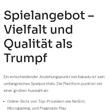
Spielangebot –
Vielfalt und
Qualität als
Trumpf
Ein entscheidender Anziehungspunkt bei Kakadu ist sein
umfangreiches Spielportfolio. Die Plattform punktet mit
einer großen Auswahl an:
Online-Slots von Top-Providern wie NetEnt,
Microgaming, und Pragmatic Play