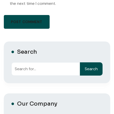
the next time I comment.
Search
Search
Search
Our Company