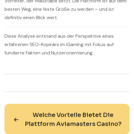
Vorreiter, der Maßstäbe setzt. Die Plattform ist auf dem
besten Weg, eine feste Größe zu werden – und ist
definitiv einen Blick wert.
Diese Analyse entstand aus der Perspektive eines
erfahrenen SEO-Kopirärs im iGaming mit Fokus auf
fundierte Fakten und Nutzerorientierung.
Welche Vorteile Bietet Die
Plattform Aviamasters Casino?