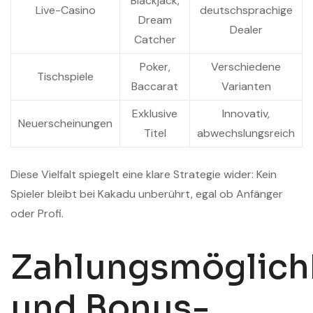
Blackjack,
Live-Casino
deutschsprachige
Dream
Dealer
Catcher
Poker,
Verschiedene
Tischspiele
Baccarat
Varianten
Exklusive
Innovativ,
Neuerscheinungen
Titel
abwechslungsreich
Diese Vielfalt spiegelt eine klare Strategie wider: Kein
Spieler bleibt bei Kakadu unberührt, egal ob Anfänger
oder Profi.
Zahlungsmöglich
und Bonus-