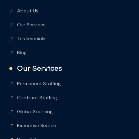
About Us
Our Services
Testimonials
Blog
Our Services
Permanent Staffing
Contract Staffing
Global Sourcing
Executive Search