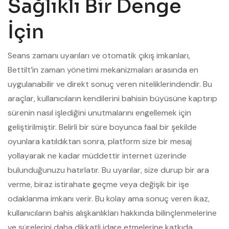
Sağlıklı Bir Denge
İçin
Seans zamanı uyarıları ve otomatik çıkış imkanları,
Bettilt’in zaman yönetimi mekanizmaları arasında en
uygulanabilir ve direkt sonuç veren niteliklerindendir. Bu
araçlar, kullanıcıların kendilerini bahisin büyüsüne kaptırıp
sürenin nasıl işlediğini unutmalarını engellemek için
geliştirilmiştir. Belirli bir süre boyunca faal bir şekilde
oyunlara katıldıktan sonra, platform size bir mesaj
yollayarak ne kadar müddettir internet üzerinde
bulunduğunuzu hatırlatır. Bu uyarılar, size durup bir ara
verme, biraz istirahate geçme veya değişik bir işe
odaklanma imkanı verir. Bu kolay ama sonuç veren ikaz,
kullanıcıların bahis alışkanlıkları hakkında bilinçlenmelerine
ve sürelerini daha dikkatli idare etmelerine katkıda