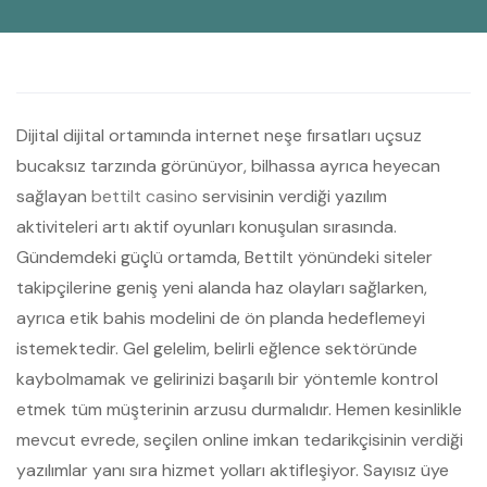
Dijital dijital ortamında internet neşe fırsatları uçsuz
bucaksız tarzında görünüyor, bilhassa ayrıca heyecan
sağlayan
bettilt casino
servisinin verdiği yazılım
aktiviteleri artı aktif oyunları konuşulan sırasında.
Gündemdeki güçlü ortamda, Bettilt yönündeki siteler
takipçilerine geniş yeni alanda haz olayları sağlarken,
ayrıca etik bahis modelini de ön planda hedeflemeyi
istemektedir. Gel gelelim, belirli eğlence sektöründe
kaybolmamak ve gelirinizi başarılı bir yöntemle kontrol
etmek tüm müşterinin arzusu durmalıdır. Hemen kesinlikle
mevcut evrede, seçilen online imkan tedarikçisinin verdiği
yazılımlar yanı sıra hizmet yolları aktifleşiyor. Sayısız üye