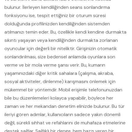
bulunur. İlerleyen kendiliğinden seans sonlandırma
fonksiyonu ise, tespit ettiğiniz bir oturum süresi
dolduğunda profilinizden kendiliğinden sistemden
atılmanızı temin eder. Bu, özellikle kendi kendine durmakta
sıkıntı yaşayan veya kendiliğinden durmakta zorlanan
oyuncular için değerli bir niteliktir. Girişinizin otomatik
sonlandırılması, size bedensel anlamda oyunlara son
verme ve bir mola verme şansı verir. Bu, kumarın
yaşamınızdaki diğer kritik sahalara (çalışma, akraba,
sosyal aktiviteler, dinlenme) karışmasını önlemek için
mükemmel bir yöntemdir. Mobil erişimle telefonunuzdan
bile bu düzenlemeleri kolayca yapabilir, böylece her
zaman ve her mekandan denetim elinizde bulunur. Bu tür
ileriyi gören adımlar, kullanıcıların sadece yakın dönemli
değil, sürekli sıhhat ve refahlarını de muhafaza etmelerine
destek sağlar. Sağlıklı bir denge, hem hazzı veren bir