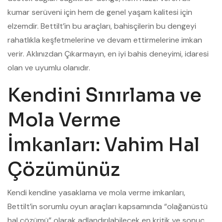
kumar serüveni için hem de genel yaşam kalitesi için
elzemdir. Bettilt’in bu araçları, bahisçilerin bu dengeyi
rahatlıkla keşfetmelerine ve devam ettirmelerine imkan
verir. Aklınızdan Çıkarmayın, en iyi bahis deneyimi, idaresi
olan ve uyumlu olanıdır.
Kendini Sınırlama ve
Mola Verme
İmkanları: Vahim Hal
Çözümünüz
Kendi kendine yasaklama ve mola verme imkanları,
Bettilt’in sorumlu oyun araçları kapsamında “olağanüstü
hal çözümü” olarak adlandırılabilecek en kritik ve sonuç