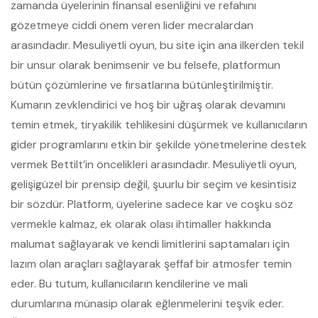
zamanda üyelerinin finansal esenliğini ve refahını
gözetmeye ciddi önem veren lider mecralardan
arasındadır. Mesuliyetli oyun, bu site için ana ilkerden tekil
bir unsur olarak benimsenir ve bu felsefe, platformun
bütün çözümlerine ve fırsatlarına bütünleştirilmiştir.
Kumarın zevklendirici ve hoş bir uğraş olarak devamını
temin etmek, tiryakilik tehlikesini düşürmek ve kullanıcıların
gider programlarını etkin bir şekilde yönetmelerine destek
vermek Bettilt’in öncelikleri arasındadır. Mesuliyetli oyun,
gelişigüzel bir prensip değil, şuurlu bir seçim ve kesintisiz
bir sözdür. Platform, üyelerine sadece kar ve coşku söz
vermekle kalmaz, ek olarak olası ihtimaller hakkında
malumat sağlayarak ve kendi limitlerini saptamaları için
lazım olan araçları sağlayarak şeffaf bir atmosfer temin
eder. Bu tutum, kullanıcıların kendilerine ve mali
durumlarına münasip olarak eğlenmelerini teşvik eder.