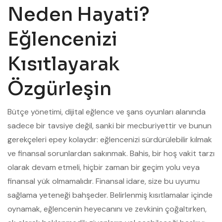
Neden Hayati?
Eğlencenizi
Kısıtlayarak
Özgürleşin
Bütçe yönetimi, dijital eğlence ve şans oyunları alanında
sadece bir tavsiye değil, sanki bir mecburiyettir ve bunun
gerekçeleri epey kolaydır: eğlencenizi sürdürülebilir kılmak
ve finansal sorunlardan sakınmak. Bahis, bir hoş vakit tarzı
olarak devam etmeli, hiçbir zaman bir geçim yolu veya
finansal yük olmamalıdır. Finansal idare, size bu uyumu
sağlama yeteneği bahşeder. Belirlenmiş kısıtlamalar içinde
oynamak, eğlencenin heyecanını ve zevkinin çoğaltırken,