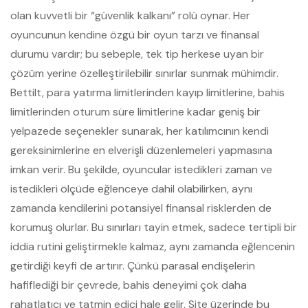
olan kuvvetli bir “güvenlik kalkanı” rolü oynar. Her
oyuncunun kendine özgü bir oyun tarzı ve finansal
durumu vardır; bu sebeple, tek tip herkese uyan bir
çözüm yerine özelleştirilebilir sınırlar sunmak mühimdir.
Bettilt, para yatırma limitlerinden kayıp limitlerine, bahis
limitlerinden oturum süre limitlerine kadar geniş bir
yelpazede seçenekler sunarak, her katılımcının kendi
gereksinimlerine en elverişli düzenlemeleri yapmasına
imkan verir. Bu şekilde, oyuncular istedikleri zaman ve
istedikleri ölçüde eğlenceye dahil olabilirken, aynı
zamanda kendilerini potansiyel finansal risklerden de
korumuş olurlar. Bu sınırları tayin etmek, sadece tertipli bir
iddia rutini geliştirmekle kalmaz, aynı zamanda eğlencenin
getirdiği keyfi de artırır. Çünkü parasal endişelerin
hafiflediği bir çevrede, bahis deneyimi çok daha
rahatlatıcı ve tatmin edici hale gelir. Site üzerinde bu