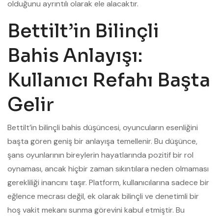
olduğunu ayrıntılı olarak ele alacaktır.
Bettilt’in Bilinçli
Bahis Anlayışı:
Kullanıcı Refahı Başta
Gelir
Bettilt’in bilinçli bahis düşüncesi, oyuncuların esenliğini
başta gören geniş bir anlayışa temellenir. Bu düşünce,
şans oyunlarının bireylerin hayatlarında pozitif bir rol
oynaması, ancak hiçbir zaman sıkıntılara neden olmaması
gerekliliği inancını taşır. Platform, kullanıcılarına sadece bir
eğlence mecrası değil, ek olarak bilinçli ve denetimli bir
hoş vakit mekanı sunma görevini kabul etmiştir. Bu