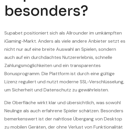
besonders?
Supabet positioniert sich als Allrounder im umkämpften
iGaming-Markt. Anders als viele andere Anbieter setzt es
nicht nur auf eine breite Auswahl an Spielen, sondern
auch auf ein durchdachtes Nutzererlebnis, schnelle
Zahlungsmöglichkeiten und ein transparentes
Bonusprogramm. Die Plattform ist durch eine gültige
Lizenz reguliert und nutzt moderne SSL-Verschlüsselung,
um Sicherheit und Datenschutz zu gewährleisten.
Die Oberfläche wirkt klar und übersichtlich, was sowohl
Neulinge als auch erfahrene Spieler schätzen. Besonders
bemerkenswert ist der nahtlose Übergang von Desktop
zu mobilen Geräten, der ohne Verlust von Funktionalität