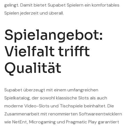
gelingt. Damit bietet Supabet Spielern ein komfortables
Spielen jederzeit und überall.
Spielangebot:
Vielfalt trifft
Qualität
Supabet überzeugt mit einem umfangreichen
Spielkatalog, der sowohl klassische Slots als auch
moderne Video-Slots und Tischspiele beinhaltet. Die
Zusammenarbeit mit renommierten Softwareentwicklern
wie NetEnt, Microgaming und Pragmatic Play garantiert