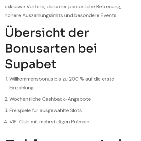
exklusive Vorteile, darunter persönliche Betreuung,
höhere Auszahlungslimits und besondere Events.
Übersicht der
Bonusarten bei
Supabet
Willkommensbonus bis zu 200 % auf die erste
Einzahlung
Wöchentliche Cashback-Angebote
Freispiele für ausgewählte Slots
VIP-Club mit mehrstufigen Prämien