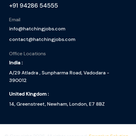
+91 94286 54555
Email
info@hatchingjobs.com
contact@hatchingjobs.com
Office Locations
India :
A/29 Atladra , Sunpharma Road, Vadodara -
390012
United Kingdom :
14, Greenstreet, Newham, London, E7 8BZ