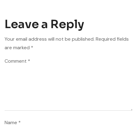
Leave a Reply
Your email address will not be published.
Required fields
are marked
*
Comment
*
Name
*