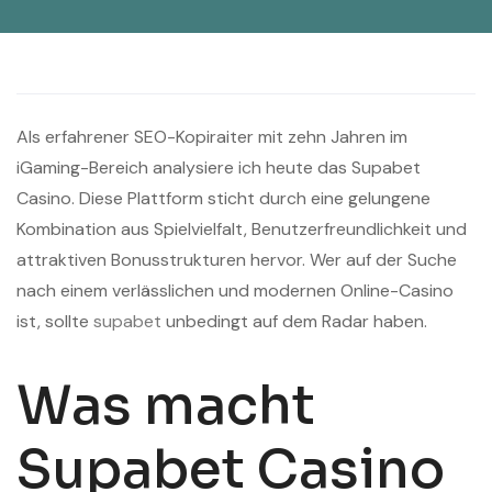
Als erfahrener SEO-Kopiraiter mit zehn Jahren im
iGaming-Bereich analysiere ich heute das Supabet
Casino. Diese Plattform sticht durch eine gelungene
Kombination aus Spielvielfalt, Benutzerfreundlichkeit und
attraktiven Bonusstrukturen hervor. Wer auf der Suche
nach einem verlässlichen und modernen Online-Casino
ist, sollte
supabet
unbedingt auf dem Radar haben.
Was macht
Supabet Casino