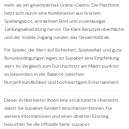
mehr als ein gewöhnliches Online-Casino. Die Plattform
hebt sich durch eine Kombination aus breitem
Spielangebot, attraktiven Boni und zuverlässiger
Zahlungsabwicklung hervor. Die klare Benutzeroberfläche
und der mobile Zugang runden das Gesamtbild ab.
Für Spieler, die Wert auf Sicherheit, Spielvielfalt und gute
Bonusbedingungen legen, ist Supabet eine Empfehlung
wert. Im Vergleich zum Durchschnitt am Markt punktet
es besonders in der Balance zwischen
Nutzerfreundlichkeit und hochwertigem Entertainment.
Dieser Artikel bietet Ihnen eine strukturierte Übersicht,
damit Sie Supabet fundiert einschätzen können. Für
weitere Informationen und einen direkten Einstieg
besuchen Sie die offizielle Seite:
supabet
.