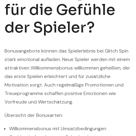
für die Gefühle
der Spieler?
Bonusangebote können das Spielerlebnis bei Glitch Spin
stark emotional aufladen. Neue Spieler werden mit einem
attraktiven Willkommensbonus willkommen geheißen, der
das erste Spielen erleichtert und für zusätzliche
Motivation sorgt. Auch regelmäßige Promotionen und
Treueprogramme schaffen positive Emotionen wie
Vorfreude und Wertschätzung.
Übersicht der Bonusarten:
Willkommensbonus mit Umsatzbedingungen