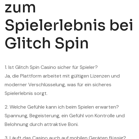
zum
Spielerlebnis bei
Glitch Spin
1. Ist Glitch Spin Casino sicher für Spieler?
Ja, die Plattform arbeitet mit gültigen Lizenzen und
moderner Verschlüsselung, was für ein sicheres
Spielerlebnis sorgt.
2. Welche Gefühle kann ich beim Spielen erwarten?
Spannung, Begeisterung, ein Gefühl von Kontrolle und
Belohnung durch attraktive Boni.
3. Läuft das Casino auch auf mobilen Geräten flüssig?