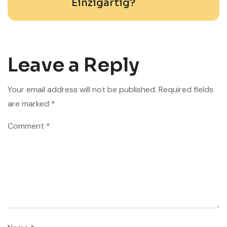
Einzigartig?
Leave a Reply
Your email address will not be published.
Required fields
are marked
*
Comment
*