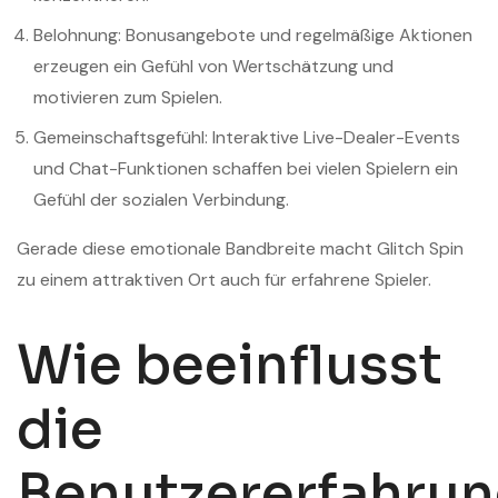
Belohnung: Bonusangebote und regelmäßige Aktionen
erzeugen ein Gefühl von Wertschätzung und
motivieren zum Spielen.
Gemeinschaftsgefühl: Interaktive Live-Dealer-Events
und Chat-Funktionen schaffen bei vielen Spielern ein
Gefühl der sozialen Verbindung.
Gerade diese emotionale Bandbreite macht Glitch Spin
zu einem attraktiven Ort auch für erfahrene Spieler.
Wie beeinflusst
die
Benutzererfahru